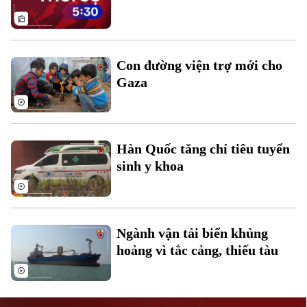
Con đường viện trợ mới cho
Gaza
Liên hệ đường dây nóng (bấm để gọi)
Tòa soạn
Tòa soạn
Hàn Quốc tăng chỉ tiêu tuyển
0865.116.699 (hotline)
0865.116.699
sinh y khoa
Ngành vận tải biển khủng
hoảng vì tắc cảng, thiếu tàu