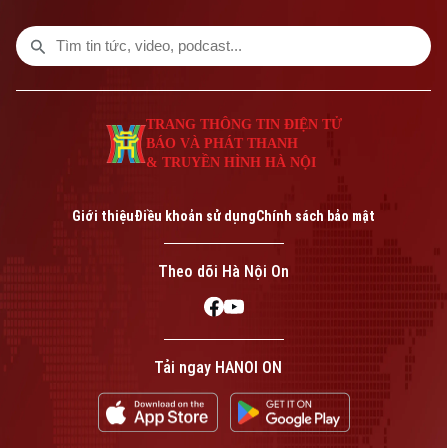
TRANG THÔNG TIN ĐIỆN TỬ
BÁO VÀ PHÁT THANH
& TRUYỀN HÌNH HÀ NỘI
Bản quyền thuộc về Cơ quan Báo và Phát thanh Truyền hình Hà Nội Giấy
phép số: Số 63/GP-TTDT, cấp ngày 10/05/2023
Giới thiệu
Điều khoản sử dụng
Chính sách bảo mật
TRANG THÔNG TIN ĐIỆN TỬ
CỦA CƠ QUAN BÁO VÀ PHÁT THANH TRUYỀN HÌNH HÀ NỘI
Theo dõi Hà Nội On
Số 3-5 Huỳnh Thúc Kháng-Phường Láng-Hà Nội
Giám đốc: VŨ MINH TUẤN
Phó Giám đốc: Nguyễn Kim Khiêm, Nguyễn Minh Đức, Nguyễn Thành Lợi
Tải ngay HANOI ON