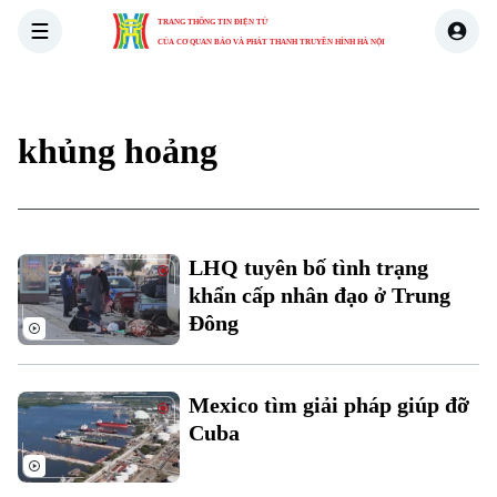
TRANG THÔNG TIN ĐIỆN TỬ
CỦA CƠ QUAN BÁO VÀ PHÁT THANH TRUYỀN HÌNH HÀ NỘI
THỜI SỰ
HÀ NỘI
THẾ GIỚI
KINH TẾ
NHÀ ĐẤT
khủng hoảng
LHQ tuyên bố tình trạng
khẩn cấp nhân đạo ở Trung
Đông
Mexico tìm giải pháp giúp đỡ
Cuba