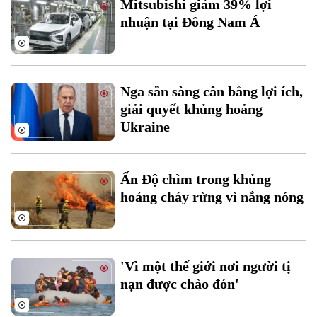
Mitsubishi giảm 39% lợi
Đất đai
Xe máy
nhuận tại Đông Nam Á
Tuyển sinh
Tin tức
Sức khỏe
Kinh nghiệm
Thị trường
Hướng nghiệp
Làng nghề
Y tế
Thể thao
Đánh giá
Nga sẵn sàng cân bằng lợi ích,
Di tích
Dinh dưỡng
giải quyết khủng hoảng
Bóng đá
Giải trí
Ukraine
Tư vấn sức khỏe
Quần vợt
Tin tức
Đã phát sóng
Golf
Ấn Độ chìm trong khủng
Sao
hoảng cháy rừng vì nắng nóng
Điện ảnh
Thời trang
'Vì một thế giới nơi người tị
Âm nhạc
nạn được chào đón'