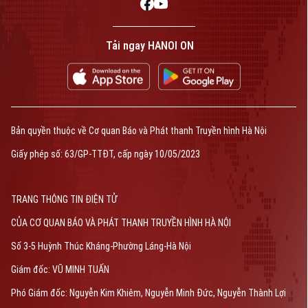
Golf
Sao
Theo dõi Hà Nội On
Tải ngay HANOI ON
Điện ảnh
Thời trang
Âm nhạc
Liên hệ đường dây nóng (bấm để gọi)
Bản quyền thuộc về Cơ quan Báo và Phát thanh Truyền hình Hà Nội
Tòa soạn
Tòa soạn
Giấy phép số: 63/GP-TTĐT, cấp ngày 10/05/2023
0865.116.699 (hotline)
0865.116.699
TRANG THÔNG TIN ĐIỆN TỬ
Bản quyền thuộc về Cơ quan Báo và Phát thanh Truyền hình Hà Nội Giấy
phép số: Số 63/GP-TTDT, cấp ngày 10/05/2023
CỦA CƠ QUAN BÁO VÀ PHÁT THANH TRUYỀN HÌNH HÀ NỘI
Số 3-5 Huỳnh Thúc Kháng-Phường Láng-Hà Nội
TRANG THÔNG TIN ĐIỆN TỬ
CỦA CƠ QUAN BÁO VÀ PHÁT THANH TRUYỀN HÌNH HÀ NỘI
Giám đốc: VŨ MINH TUẤN
Số 3-5 Huỳnh Thúc Kháng-Phường Láng-Hà Nội
Giám đốc: VŨ MINH TUẤN
Phó Giám đốc: Nguyễn Kim Khiêm, Nguyễn Minh Đức, Nguyễn Thành Lợi
Phó Giám đốc: Nguyễn Kim Khiêm, Nguyễn Minh Đức, Nguyễn Thành Lợi