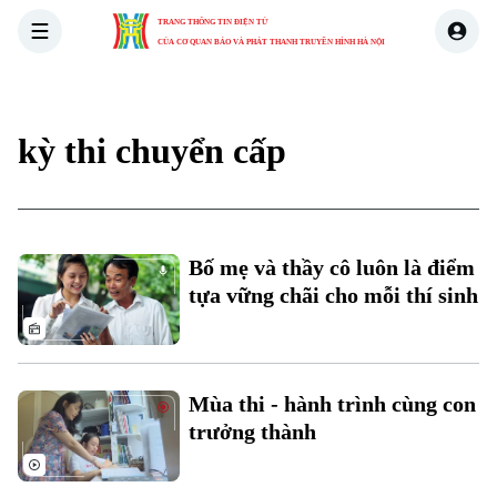
TRANG THÔNG TIN ĐIỆN TỬ
CỦA CƠ QUAN BÁO VÀ PHÁT THANH TRUYỀN HÌNH HÀ NỘI
THỜI SỰ
HÀ NỘI
THẾ GIỚI
KINH TẾ
NHÀ ĐẤT
kỳ thi chuyển cấp
Xu hướng
Bố mẹ và thầy cô luôn là điểm
tựa vững chãi cho mỗi thí sinh
Chuyên mục
Thời sự
Mùa thi - hành trình cùng con
Hà Nội
Hà Nội
trưởng thành
Chính trị
Nhịp sống Hà Nội
Thế giới