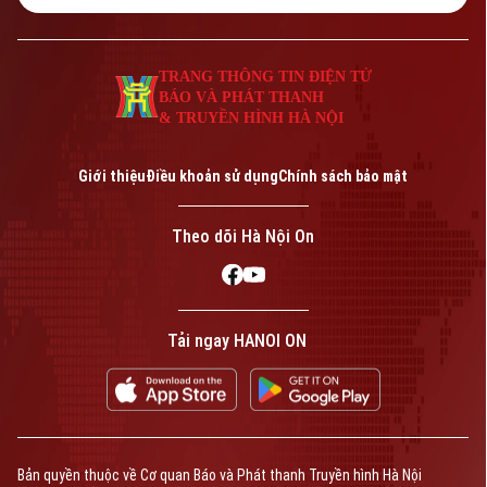
Tư vấn sức khỏe
Quần vợt
Tin tức
Đã phát sóng
TRANG THÔNG TIN ĐIỆN TỬ
Golf
BÁO VÀ PHÁT THANH
Sao
& TRUYỀN HÌNH HÀ NỘI
Điện ảnh
Theo dõi Hà Nội On
Giới thiệu
Điều khoản sử dụng
Chính sách bảo mật
Thời trang
Theo dõi Hà Nội On
Âm nhạc
Liên hệ đường dây nóng (bấm để gọi)
Tải ngay HANOI ON
Tòa soạn
Tòa soạn
0865.116.699 (hotline)
0865.116.699
Bản quyền thuộc về Cơ quan Báo và Phát thanh Truyền hình Hà Nội
Bản quyền thuộc về Cơ quan Báo và Phát thanh Truyền hình Hà Nội Giấy