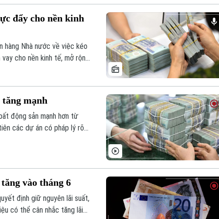
lực đẩy cho nền kinh
ân hàng Nhà nước về việc kéo
n vay cho nền kinh tế, mở rộng
 dân…, mặt bằng lãi suất trên
p tăng mạnh
 bất động sản mạnh hơn từ
iên các dự án có pháp lý rõ
 tăng vào tháng 6
yết định giữ nguyên lãi suất,
iệu có thể cân nhắc tăng lãi