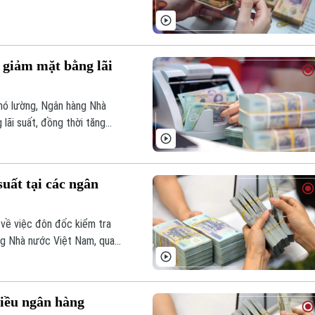
 giảm mặt bằng lãi
khó lường, Ngân hàng Nhà
lãi suất, đồng thời tăng
g lãi suất huy động trái với
uất tại các ngân
về việc đôn đốc kiểm tra
àng Nhà nước Việt Nam, qua
gân hàng thương mại thực hiện
hiều ngân hàng