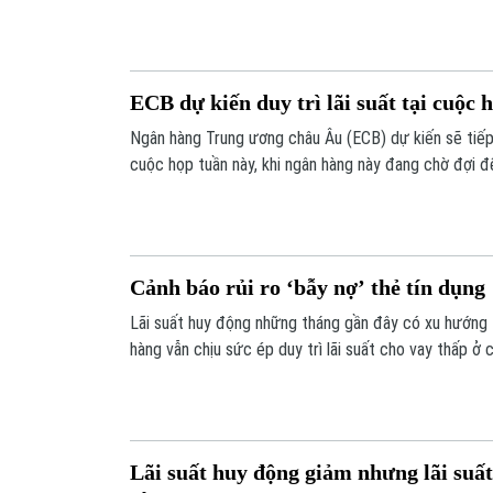
suất trong cuộc họp vào tháng 6 tới để ứng phó với 
trong khu vực đồng euro.
ECB dự kiến duy trì lãi suất tại cuộc h
Ngân hàng Trung ương châu Âu (ECB) dự kiến sẽ tiếp 
cuộc họp tuần này, khi ngân hàng này đang chờ đợi để
phát do cuộc chiến tại Trung Đông gây ra chỉ mang t
áp lực lên tăng trưởng kinh tế.
Cảnh báo rủi ro ‘bẫy nợ’ thẻ tín dụng
Lãi suất huy động những tháng gần đây có xu hướng 
hàng vẫn chịu sức ép duy trì lãi suất cho vay thấp ở c
suất cho vay qua thẻ tín dụng tại nhiều ngân hàng đã
cảnh báo, nếu không hiểu rõ cách tính lãi, người dùng 
dùng.
Lãi suất huy động giảm nhưng lãi suấ