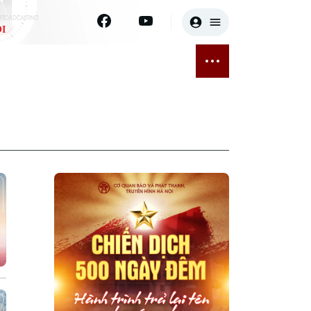
I
E
THỂ THAO
GIẢI TRÍ
ĐÃ PHÁT SÓNG
Bóng đá
Tin tức
ỡng
Quần vợt
Sao
sức khỏe
Golf
Điện ảnh
Thời trang
Âm nhạc