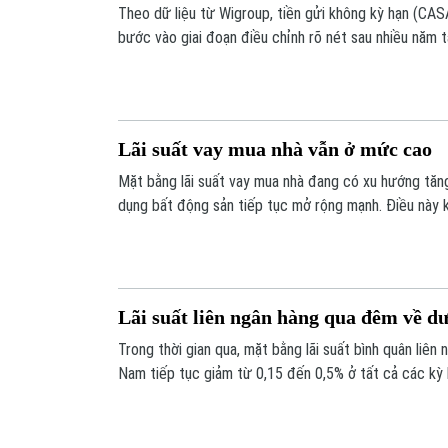
Theo dữ liệu từ Wigroup, tiền gửi không kỳ hạn (CAS
bước vào giai đoạn điều chỉnh rõ nét sau nhiều năm 
quý I năm nay, tỷ lệ CASA tại 27 ngân hàng đã giảm 
xuống còn 13,77%.
Lãi suất vay mua nhà vẫn ở mức cao
Mặt bằng lãi suất vay mua nhà đang có xu hướng tăng 
dụng bất động sản tiếp tục mở rộng mạnh. Điều này kh
người vay mua nhà, đặc biệt là nhóm vay dài hạn, ngày
Lãi suất liên ngân hàng qua đêm về d
Trong thời gian qua, mặt bằng lãi suất bình quân liên
Nam tiếp tục giảm từ 0,15 đến 0,5% ở tất cả các kỳ h
qua đêm đã lùi xuống dưới 6%/năm.