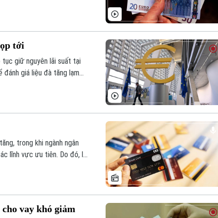
áp lực lạm phát gia tăng
ọp tới
tục giữ nguyên lãi suất tại
 đánh giá liệu đà tăng lạm
ính tạm thời hay bắt đầu gây
tăng, trong khi ngành ngân
ác lĩnh vực ưu tiên. Do đó, lãi
 tăng mạnh. Các chuyên gia
rất dễ rơi vào “bẫy nợ” tiêu
t cho vay khó giảm