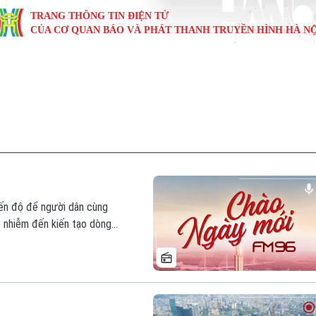
TRANG THÔNG TIN ĐIỆN TỬ
CỦA CƠ QUAN BÁO VÀ PHÁT THANH TRUYỀN HÌNH HÀ NỘ
KINH TẾ
NHÀ ĐẤT
TÀU VÀ XE
GIÁO DỤC
VĂN HÓA
SỨC KHỎ
i
Tin tức
Tin tức
Ô tô
Tin tức
Tin tức
Y tế
ự
Cafe sáng
Đầu tư
Tàu
Tuyển sinh
Làng nghề
Dinh dư
Nội
Tài chính Ngân hàng
Căn hộ
Xe máy
Hướng nghiệp
Di tích
Tư vấn 
iệt 4 phương
Doanh nghiệp
Đất đai
Thị trường
iến độ để người dân cùng
ô nhiễm đến kiến tạo dòng
Kinh nghiệm
Đánh giá
iên gửi ngân hàng... là những