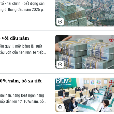
ế - tài chính - bất động sản
rong 6 tháng đầu năm 2026 phổ
heo cơ chế thả nổi đã tăng
g trong nửa đầu năm nay giảm
o với đầu năm
u quý II, mặt bằng lãi suất
ầu vốn của nền kinh tế tiếp
 động, tạo áp lực lên thanh
10%/năm, bỏ xa tiết
dài hạn, hàng loạt ngân hàng
 hấp dẫn lên tới 10%/năm, bỏ