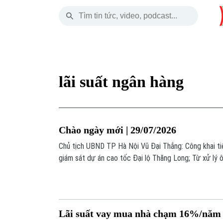
Thứ Bảy
THỜI SỰ
HÀ NỘI
THẾ GIỚI
08 Tháng 08, 2026
Hà Nội
Nhịp sống Hà Nộ
Tin tức
lãi suất ngân hàng
Chính trị
Người Hà Nội
Quân s
Xã hội
Khoảnh khắc Hà 
Hồ sơ
Chào ngày mới | 29/07/2026
An ninh trật tự
Ẩm thực
Người V
Chủ tịch UBND TP Hà Nội Vũ Đại Thắng: Công khai t
giám sát dự án cao tốc Đại lộ Thăng Long; Từ xử lý 
Công nghệ
sông xanh cho tương lai; Lãi suất tăng, người dân ưu t
nội dung chính trong bản tin hôm nay.
Lãi suất vay mua nhà chạm 16%/năm