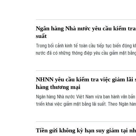
11%/năm.
Ngân hàng Nhà nước yêu cầu kiểm tra
suất
Trong bối cảnh kinh tế toàn cầu tiếp tục biến động 
nước đã có những thông điệp yêu cầu giảm mặt bằng 
cường kiểm tra các tổ chức tín dụng có động thái tăn
định hướng điều hành chung.
NHNN yêu cầu kiểm tra việc giảm lãi s
hàng thương mại
Ngân hàng Nhà nước Việt Nam vừa ban hành văn bản 
triển khai việc giảm mặt bằng lãi suất. Theo Ngân h
theo dõi thời gian qua, vẫn còn hiện tượng một số n
điều chỉnh tăng lãi suất.
Tiền gửi không kỳ hạn suy giảm tại n