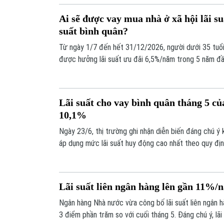
Ai sẽ được vay mua nhà ở xã hội lãi s
suất bình quân?
Từ ngày 1/7 đến hết 31/12/2026, người dưới 35 tuổi
được hưởng lãi suất ưu đãi 6,5%/năm trong 5 năm đầu
đầu tiên, thấp hơn 2% so với lãi suất cho vay trung, d
hàng thương mại nhà nước.
Lãi suất cho vay bình quân tháng 5 củ
10,1%
Ngày 23/6, thị trường ghi nhận diễn biến đáng chú ý 
áp dụng mức lãi suất huy động cao nhất theo quy đ
đối với các kỳ hạn ngắn.
Lãi suất liên ngân hàng lên gần 11%/
Ngân hàng Nhà nước vừa công bố lãi suất liên ngân h
3 điểm phần trăm so với cuối tháng 5. Đáng chú ý, lã