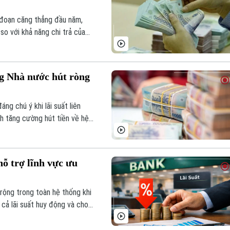
i đoạn căng thẳng đầu năm,
so với khả năng chi trả của
hó giảm sâu trong ngắn hạn, mà
ều chỉnh rõ rệt hơn từ quý III
ng Nhà nước hút ròng
áng chú ý khi lãi suất liên
nh tăng cường hút tiền về hệ
hỗ trợ lĩnh vực ưu
 rộng trong toàn hệ thống khi
 cả lãi suất huy động và cho
hí vốn, hỗ trợ doanh nghiệp
ận lợi hơn.