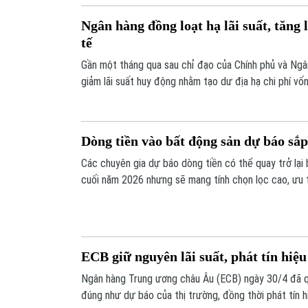
Ngân hàng đồng loạt hạ lãi suất, tăng 
tế
Gần một tháng qua sau chỉ đạo của Chính phủ và Ng
giảm lãi suất huy động nhằm tạo dư địa hạ chi phí vố
khả năng tiếp cận tín dụng cho doanh nghiệp và người
thị trường đang có xu hướng hạ nhiệt.
Dòng tiền vào bất động sản dự báo sắ
Các chuyên gia dự báo dòng tiền có thể quay trở lại
cuối năm 2026 nhưng sẽ mang tính chọn lọc cao, ưu t
ràng và hưởng lợi từ hạ tầng đồng bộ.
ECB giữ nguyên lãi suất, phát tín hiệu
Ngân hàng Trung ương châu Âu (ECB) ngày 30/4 đã qu
đúng như dự báo của thị trường, đồng thời phát tín h