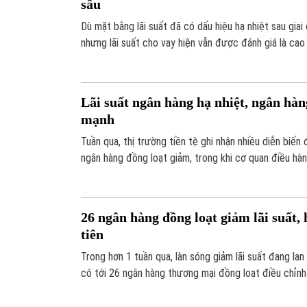
sâu
Dù mặt bằng lãi suất đã có dấu hiệu hạ nhiệt sau gia
nhưng lãi suất cho vay hiện vẫn được đánh giá là cao 
doanh nghiệp. Nhiều chuyên gia nhận định, lãi suất k
sẽ duy trì ở mức tương đối cao trước khi có những đi
năm nay.
Lãi suất ngân hàng hạ nhiệt, ngân hà
mạnh
Tuần qua, thị trường tiền tệ ghi nhận nhiều diễn biến đ
ngân hàng đồng loạt giảm, trong khi cơ quan điều hà
thống.
26 ngân hàng đồng loạt giảm lãi suất, 
tiên
Trong hơn 1 tuần qua, làn sóng giảm lãi suất đang lan
có tới 26 ngân hàng thương mại đồng loạt điều chỉnh
vay. Động thái này được kỳ vọng góp phần giảm chi p
và người dân tiếp cận nguồn tín dụng với điều kiện thu