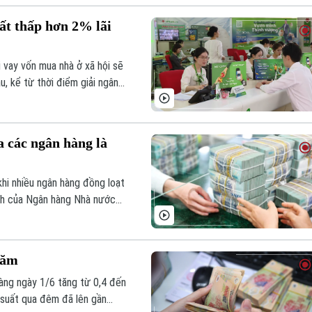
uất thấp hơn 2% lãi
 vay vốn mua nhà ở xã hội sẽ
, kể từ thời điểm giải ngân
ài hạn bình quân của 4 ngân
a các ngân hàng là
khi nhiều ngân hàng đồng loạt
ịnh của Ngân hàng Nhà nước
năm
àng ngày 1/6 tăng từ 0,4 đến
i suất qua đêm đã lên gần