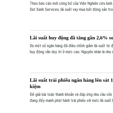
Theo báo cáo mới công bố của Viện Nghiên cứu kinh t
Dat Xanh Services, lãi suất vay mua bất động sản t
biến ở mức 12-14%/năm, trong khi nhiều khoản vay t
lên 15-16%/năm, qua đó khiến thanh khoản thị trườn
mạnh.
Lãi suất huy động đã tăng gần 2,6% s
Dù một số ngân hàng đã điều chỉnh giảm lãi suất từ đầ
huy động vẫn duy trì ở mức cao. Nguyên nhân là nhu c
tục tăng mạnh, trong khi tín dụng tăng nhanh hơn huy
khoản của hệ thống ngân hàng.
Lãi suất trái phiếu ngân hàng lên sát 
kiệm
Để giải bài toán thanh khoản và đáp ứng nhu cầu vốn 
đang đẩy mạnh phát hành trái phiếu với mức lãi suất
xa mặt bằng lãi suất tiết kiệm.