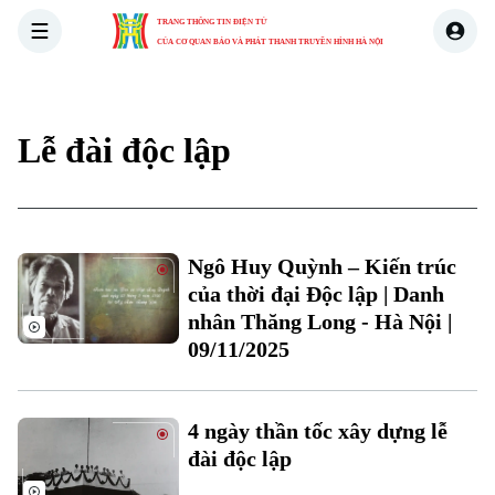
TRANG THÔNG TIN ĐIỆN TỬ
CỦA CƠ QUAN BÁO VÀ PHÁT THANH TRUYỀN HÌNH HÀ NỘI
THỜI SỰ
HÀ NỘI
THẾ GIỚI
KINH TẾ
NHÀ ĐẤT
Lễ đài độc lập
Xu hướng
Chuyên mục
Ngô Huy Quỳnh – Kiến trúc
Thời sự
của thời đại Độc lập | Danh
nhân Thăng Long - Hà Nội |
09/11/2025
Hà Nội
Hà Nội
Chính trị
Nhịp sống Hà Nội
Thế giới
4 ngày thần tốc xây dựng lễ
Xã hội
đài độc lập
Người Hà Nội
Tin tức
Kinh tế