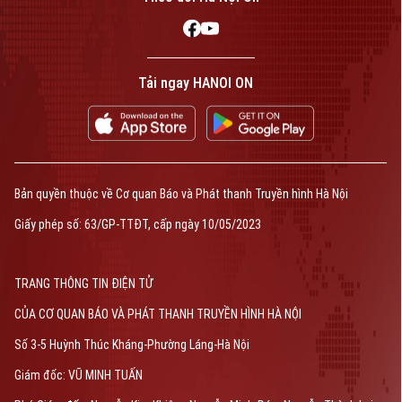
Golf
Sao
Theo dõi Hà Nội On
Điện ảnh
Tải ngay HANOI ON
Thời trang
Âm nhạc
Liên hệ đường dây nóng (bấm để gọi)
Tòa soạn
Tòa soạn
Bản quyền thuộc về Cơ quan Báo và Phát thanh Truyền hình Hà Nội
0865.116.699 (hotline)
0865.116.699
Giấy phép số: 63/GP-TTĐT, cấp ngày 10/05/2023
Bản quyền thuộc về Cơ quan Báo và Phát thanh Truyền hình Hà Nội Giấy
TRANG THÔNG TIN ĐIỆN TỬ
phép số: Số 63/GP-TTDT, cấp ngày 10/05/2023
CỦA CƠ QUAN BÁO VÀ PHÁT THANH TRUYỀN HÌNH HÀ NỘI
TRANG THÔNG TIN ĐIỆN TỬ
CỦA CƠ QUAN BÁO VÀ PHÁT THANH TRUYỀN HÌNH HÀ NỘI
Số 3-5 Huỳnh Thúc Kháng-Phường Láng-Hà Nội
Số 3-5 Huỳnh Thúc Kháng-Phường Láng-Hà Nội
Giám đốc: VŨ MINH TUẤN
Giám đốc: VŨ MINH TUẤN
Phó Giám đốc: Nguyễn Kim Khiêm, Nguyễn Minh Đức, Nguyễn Thành Lợi