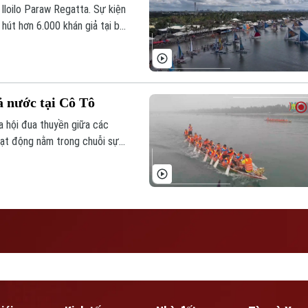
ự Iloilo Paraw Regatta. Sự kiện
 hút hơn 6.000 khán giả tại bãi
hâu Á.
ả nước tại Cô Tô
ra hội đua thuyền giữa các
oạt động nằm trong chuỗi sự