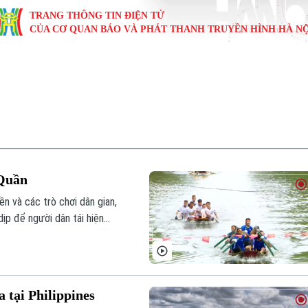
TRANG THÔNG TIN ĐIỆN TỬ
CỦA CƠ QUAN BÁO VÀ PHÁT THANH TRUYỀN HÌNH HÀ NỘ
KINH TẾ
NHÀ ĐẤT
TÀU VÀ XE
GIÁO DỤC
VĂN HÓA
SỨC KHỎ
i
Tin tức
Tin tức
Ô tô
Tin tức
Tin tức
Y tế
ự
Cafe sáng
Đầu tư
Tàu
Tuyển sinh
Làng nghề
Dinh dư
Nội
Tài chính Ngân hàng
Căn hộ
Xe máy
Hướng nghiệp
Di tích
Tư vấn 
 Quần
iệt 4 phương
Doanh nghiệp
Đất đai
Thị trường
n và các trò chơi dân gian,
dịp để người dân tái hiện
Kinh nghiệm
Đánh giá
ăn hóa quê hương.
 tại Philippines