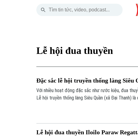
Thứ Năm
THỜI SỰ
HÀ NỘI
THẾ GIỚI
06 Tháng 08, 2026
Hà Nội
Nhịp sống Hà Nộ
Tin tức
Lễ hội đua thuyền
Chính trị
Người Hà Nội
Quân s
Xã hội
Khoảnh khắc Hà 
Hồ sơ
Đặc sắc lễ hội truyền thống làng Siêu
An ninh trật tự
Ẩm thực
Người V
Với nhiều hoạt động đặc sắc như rước kiệu, đua thuyề
Lễ hội truyền thống làng Siêu Quần (xã Đại Thanh) là 
Công nghệ
phong tục truyền thống, đồng thời gìn giữ bản sắc v
Lễ hội đua thuyền Iloilo Paraw Regatta