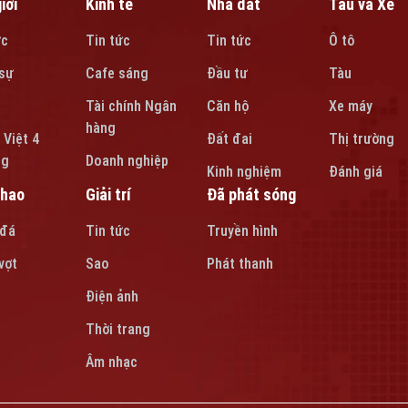
iới
Kinh tế
Nhà đất
Tàu và Xe
ức
Tin tức
Tin tức
Ô tô
sự
Cafe sáng
Đầu tư
Tàu
Tài chính Ngân
Căn hộ
Xe máy
hàng
 Việt 4
Đất đai
Thị trường
ng
Doanh nghiệp
Kinh nghiệm
Đánh giá
thao
Giải trí
Đã phát sóng
 đá
Tin tức
Truyền hình
vợt
Sao
Phát thanh
Điện ảnh
Thời trang
Âm nhạc