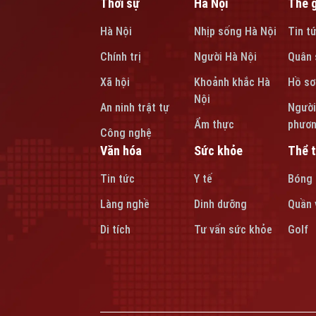
Thời sự
Hà Nội
Thế g
Hà Nội
Nhịp sống Hà Nội
Tin t
Chính trị
Người Hà Nội
Quân 
Xã hội
Khoảnh khắc Hà
Hồ sơ
Nội
An ninh trật tự
Người
Ẩm thực
phươ
Công nghệ
Văn hóa
Sức khỏe
Thể 
Tin tức
Y tế
Bóng
Làng nghề
Dinh dưỡng
Quần 
Di tích
Tư vấn sức khỏe
Golf