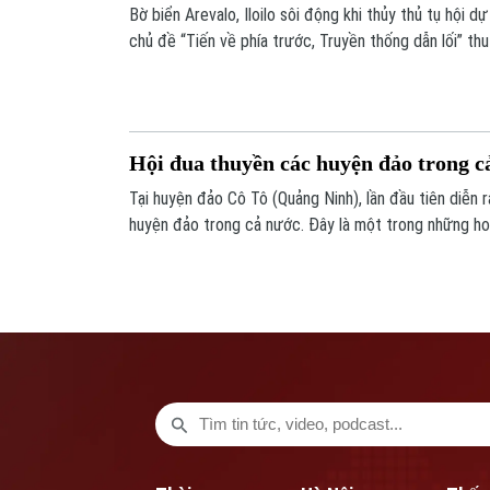
Bờ biển Arevalo, Iloilo sôi động khi thủy thủ tụ hội d
chủ đề “Tiến về phía trước, Truyền thống dẫn lối” thu
biển Villa, chứng kiến đua thuyền buồm lâu đời nhất c
Hội đua thuyền các huyện đảo trong c
Tại huyện đảo Cô Tô (Quảng Ninh), lần đầu tiên diễn 
huyện đảo trong cả nước. Đây là một trong những h
kiện kỷ niệm 30 năm ngày thành lập huyện đảo Cô Tô