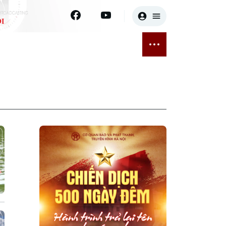
I
E
THỂ THAO
GIẢI TRÍ
ĐÃ PHÁT SÓNG
Bóng đá
Tin tức
ỡng
Quần vợt
Sao
sức khỏe
Golf
Điện ảnh
Thời trang
Âm nhạc