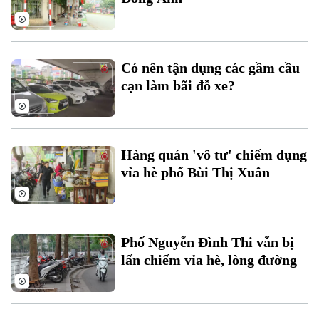
Có nên tận dụng các gầm cầu
cạn làm bãi đỗ xe?
Liên hệ đường dây nóng (bấm để gọi)
Tòa soạn
Tòa soạn
Hàng quán 'vô tư' chiếm dụng
0865.116.699 (hotline)
0865.116.699
vỉa hè phố Bùi Thị Xuân
Phố Nguyễn Đình Thi vẫn bị
lấn chiếm vỉa hè, lòng đường