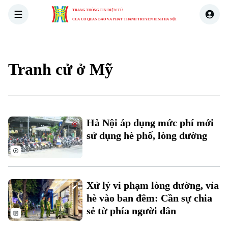
TRANG THÔNG TIN ĐIỆN TỬ
CỦA CƠ QUAN BÁO VÀ PHÁT THANH TRUYỀN HÌNH HÀ NỘI
THỜI SỰ
HÀ NỘI
THẾ GIỚI
KINH TẾ
NHÀ ĐẤT
Tranh cử ở Mỹ
Hà Nội áp dụng mức phí mới
sử dụng hè phố, lòng đường
Xử lý vi phạm lòng đường, vỉa
hè vào ban đêm: Cần sự chia
sẻ từ phía người dân