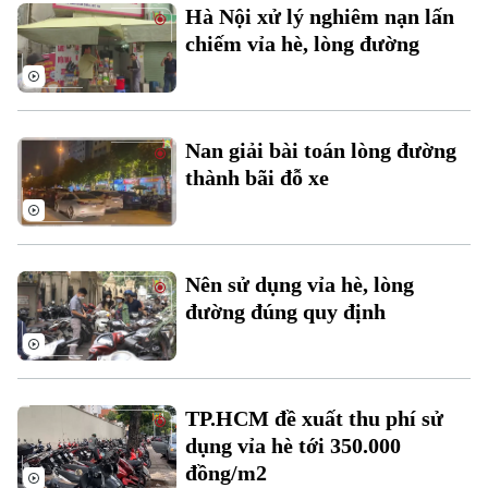
Hà Nội xử lý nghiêm nạn lấn
chiếm vỉa hè, lòng đường
Nan giải bài toán lòng đường
thành bãi đỗ xe
Bản quyền thuộc về Cơ quan Báo và Phát thanh Truyền hình Hà Nội Giấy
phép số: Số 63/GP-TTDT, cấp ngày 10/05/2023
TRANG THÔNG TIN ĐIỆN TỬ
Nên sử dụng vỉa hè, lòng
CỦA CƠ QUAN BÁO VÀ PHÁT THANH TRUYỀN HÌNH HÀ NỘI
đường đúng quy định
Số 3-5 Huỳnh Thúc Kháng-Phường Láng-Hà Nội
Giám đốc: VŨ MINH TUẤN
Phó Giám đốc: Nguyễn Kim Khiêm, Nguyễn Minh Đức, Nguyễn Thành Lợi
TP.HCM đề xuất thu phí sử
dụng vỉa hè tới 350.000
đồng/m2