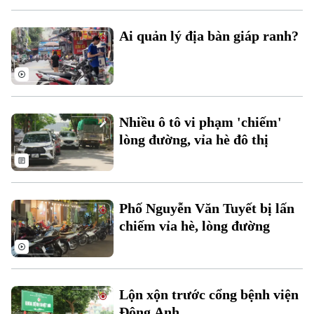
Ai quản lý địa bàn giáp ranh?
Theo dõi Hà Nội On
Nhiều ô tô vi phạm 'chiếm'
lòng đường, vỉa hè đô thị
Phố Nguyễn Văn Tuyết bị lấn
chiếm vỉa hè, lòng đường
Lộn xộn trước cổng bệnh viện
Đông Anh