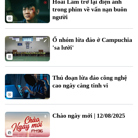
Hoài Lâm trở lại điện ảnh
Đất đai
Xe máy
trong phim về vấn nạn buôn
Tuyển sinh
Tin tức
Sức khỏe
người
Kinh nghiệm
Thị trường
Hướng nghiệp
Làng nghề
Y tế
Thể thao
Đánh giá
Ổ nhóm lừa đảo ở Campuchia
Di tích
Dinh dưỡng
'sa lưới'
Bóng đá
Giải trí
Tư vấn sức khỏe
Quần vợt
Tin tức
Đã phát sóng
Golf
Thủ đoạn lừa đảo công nghệ
Sao
cao ngày càng tinh vi
Điện ảnh
Thời trang
Chào ngày mới | 12/08/2025
Âm nhạc