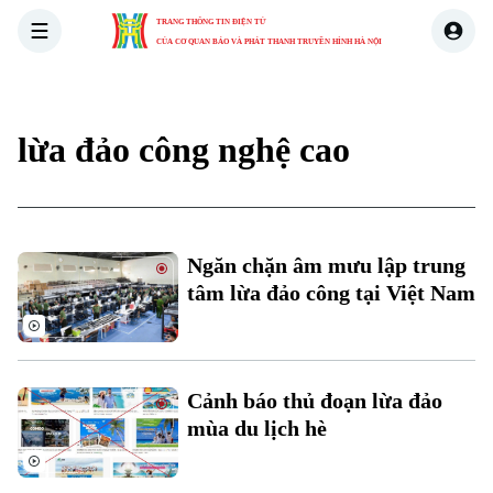
TRANG THÔNG TIN ĐIỆN TỬ
CỦA CƠ QUAN BÁO VÀ PHÁT THANH TRUYỀN HÌNH HÀ NỘI
THỜI SỰ
HÀ NỘI
THẾ GIỚI
KINH TẾ
NHÀ ĐẤT
lừa đảo công nghệ cao
Ngăn chặn âm mưu lập trung
tâm lừa đảo công tại Việt Nam
Cảnh báo thủ đoạn lừa đảo
mùa du lịch hè