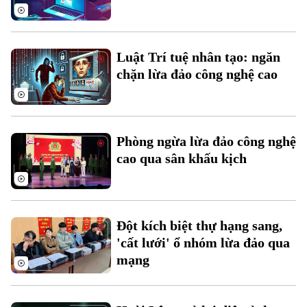
Thời sự
Luật Trí tuệ nhân tạo: ngăn
Hà Nội
Hà Nội
chặn lừa đảo công nghệ cao
Chính trị
Nhịp sống Hà Nội
Thế giới
Xã hội
Người Hà Nội
Tin tức
Phòng ngừa lừa đảo công nghệ
Kinh tế
An ninh trật tự
cao qua sân khấu kịch
Khoảnh khắc Hà Nội
Quân sự
Tin tức
Nhà đất
Công nghệ
Ẩm thực
Hồ sơ
Cafe sáng
Tin tức
Tàu và Xe
Đột kích biệt thự hạng sang,
Người Việt 4 phương
'cất lưới' ổ nhóm lừa đảo qua
Tài chính Ngân hàng
Đầu tư
Ô tô
mạng
Giáo dục
Doanh nghiệp
Căn hộ
Tàu
Tin tức
Văn hóa