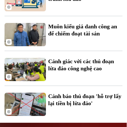
Muôn kiểu giả danh công an
để chiếm đoạt tài sản
Liên hệ đường dây nóng (bấm để gọi)
Tòa soạn
Tòa soạn
Cảnh giác với các thủ đoạn
0865.116.699 (hotline)
0865.116.699
lừa đảo công nghệ cao
Cảnh báo thủ đoạn 'hỗ trợ lấy
lại tiền bị lừa đảo'