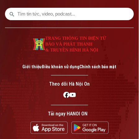
TRANG THÔNG TIN ĐIỆN TỬ
BÁO VÀ PHÁT THANH
& TRUYỀN HÌNH HÀ NỘI
Bản quyền thuộc về Cơ quan Báo và Phát thanh Truyền hình Hà Nội Giấy
phép số: Số 63/GP-TTDT, cấp ngày 10/05/2023
Giới thiệu
Điều khoản sử dụng
Chính sách bảo mật
TRANG THÔNG TIN ĐIỆN TỬ
CỦA CƠ QUAN BÁO VÀ PHÁT THANH TRUYỀN HÌNH HÀ NỘI
Theo dõi Hà Nội On
Số 3-5 Huỳnh Thúc Kháng-Phường Láng-Hà Nội
Giám đốc: VŨ MINH TUẤN
Phó Giám đốc: Nguyễn Kim Khiêm, Nguyễn Minh Đức, Nguyễn Thành Lợi
Tải ngay HANOI ON