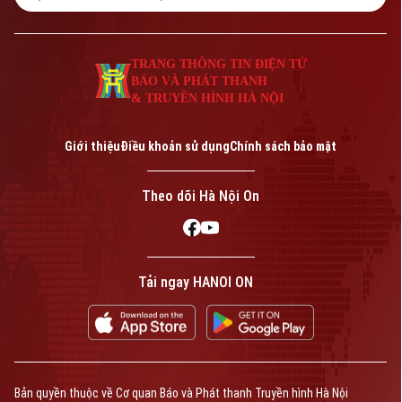
Tư vấn sức khỏe
Quần vợt
Tin tức
Đã phát sóng
TRANG THÔNG TIN ĐIỆN TỬ
Golf
BÁO VÀ PHÁT THANH
Sao
& TRUYỀN HÌNH HÀ NỘI
Điện ảnh
Theo dõi Hà Nội On
Giới thiệu
Điều khoản sử dụng
Chính sách bảo mật
Thời trang
Theo dõi Hà Nội On
Âm nhạc
Liên hệ đường dây nóng (bấm để gọi)
Tải ngay HANOI ON
Tòa soạn
Tòa soạn
0865.116.699 (hotline)
0865.116.699
Bản quyền thuộc về Cơ quan Báo và Phát thanh Truyền hình Hà Nội
Bản quyền thuộc về Cơ quan Báo và Phát thanh Truyền hình Hà Nội Giấy