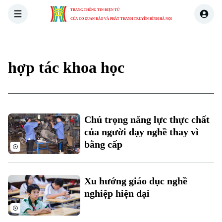
TRANG THÔNG TIN ĐIỆN TỬ
CỦA CƠ QUAN BÁO VÀ PHÁT THANH TRUYỀN HÌNH HÀ NỘI
THỜI SỰ
HÀ NỘI
THẾ GIỚI
KINH TẾ
NHÀ ĐẤT
hợp tác khoa học
Xu hướng
Chú trọng năng lực thực chất
của người dạy nghề thay vì
Chuyên mục
bằng cấp
Thời sự
Xu hướng giáo dục nghề
Hà Nội
Hà Nội
nghiệp hiện đại
Chính trị
Nhịp sống Hà Nội
Thế giới