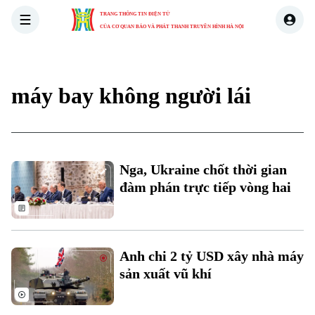
TRANG THÔNG TIN ĐIỆN TỬ
CỦA CƠ QUAN BÁO VÀ PHÁT THANH TRUYỀN HÌNH HÀ NỘI
THỜI SỰ
HÀ NỘI
THẾ GIỚI
KINH TẾ
NHÀ ĐẤT
máy bay không người lái
Nga, Ukraine chốt thời gian
đàm phán trực tiếp vòng hai
Anh chi 2 tỷ USD xây nhà máy
sản xuất vũ khí