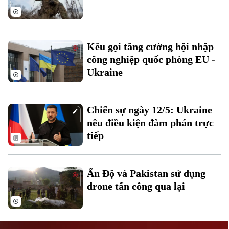
Kêu gọi tăng cường hội nhập
công nghiệp quốc phòng EU -
Ukraine
Liên hệ đường dây nóng (bấm để gọi)
Tòa soạn
Tòa soạn
Chiến sự ngày 12/5: Ukraine
0865.116.699 (hotline)
0865.116.699
nêu điều kiện đàm phán trực
tiếp
Ấn Độ và Pakistan sử dụng
drone tấn công qua lại