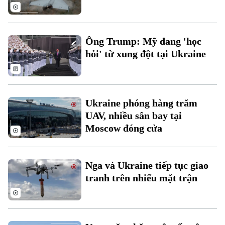
Thời sự
Ông Trump: Mỹ đang 'học
Hà Nội
Hà Nội
hỏi' từ xung đột tại Ukraine
Chính trị
Nhịp sống Hà Nội
Thế giới
Xã hội
Người Hà Nội
Ukraine phóng hàng trăm
Tin tức
Kinh tế
An ninh trật tự
UAV, nhiều sân bay tại
Khoảnh khắc Hà Nội
Quân sự
Moscow đóng cửa
Tin tức
Nhà đất
Công nghệ
Ẩm thực
Hồ sơ
Cafe sáng
Tin tức
Tàu và Xe
Nga và Ukraine tiếp tục giao
Người Việt 4 phương
tranh trên nhiểu mặt trận
Tài chính Ngân hàng
Đầu tư
Ô tô
Giáo dục
Doanh nghiệp
Căn hộ
Tàu
Tin tức
Văn hóa