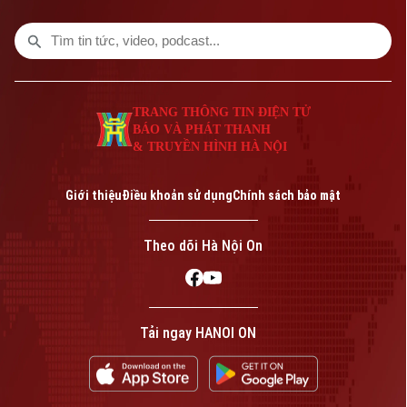
TRANG THÔNG TIN ĐIỆN TỬ
BÁO VÀ PHÁT THANH
& TRUYỀN HÌNH HÀ NỘI
Bản quyền thuộc về Cơ quan Báo và Phát thanh Truyền hình Hà Nội Giấy
phép số: Số 63/GP-TTDT, cấp ngày 10/05/2023
Giới thiệu
Điều khoản sử dụng
Chính sách bảo mật
TRANG THÔNG TIN ĐIỆN TỬ
CỦA CƠ QUAN BÁO VÀ PHÁT THANH TRUYỀN HÌNH HÀ NỘI
Theo dõi Hà Nội On
Số 3-5 Huỳnh Thúc Kháng-Phường Láng-Hà Nội
Giám đốc: VŨ MINH TUẤN
Phó Giám đốc: Nguyễn Kim Khiêm, Nguyễn Minh Đức, Nguyễn Thành Lợi
Tải ngay HANOI ON