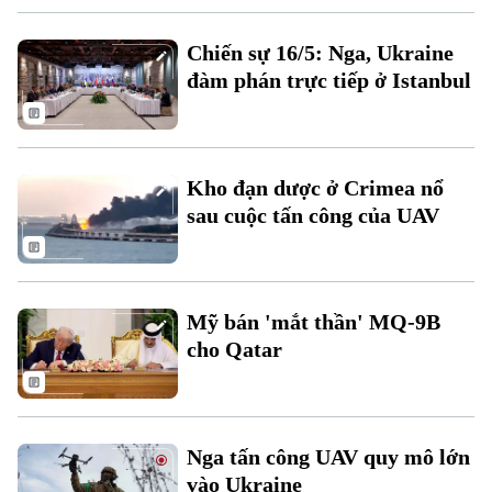
Chiến sự 16/5: Nga, Ukraine
đàm phán trực tiếp ở Istanbul
Theo dõi Hà Nội On
Kho đạn dược ở Crimea nổ
sau cuộc tấn công của UAV
Mỹ bán 'mắt thần' MQ-9B
cho Qatar
Nga tấn công UAV quy mô lớn
vào Ukraine