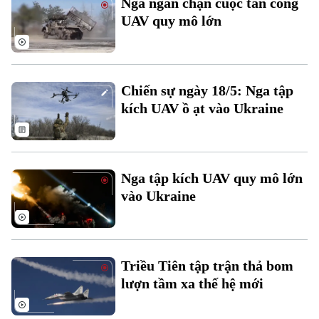
Nga ngăn chặn cuộc tấn công
Đất đai
Xe máy
UAV quy mô lớn
Tuyển sinh
Tin tức
Sức khỏe
Kinh nghiệm
Thị trường
Hướng nghiệp
Làng nghề
Y tế
Thể thao
Đánh giá
Chiến sự ngày 18/5: Nga tập
Di tích
Dinh dưỡng
kích UAV ồ ạt vào Ukraine
Bóng đá
Giải trí
Tư vấn sức khỏe
Quần vợt
Tin tức
Đã phát sóng
Golf
Nga tập kích UAV quy mô lớn
Sao
vào Ukraine
Điện ảnh
Thời trang
Triều Tiên tập trận thả bom
Âm nhạc
lượn tầm xa thế hệ mới