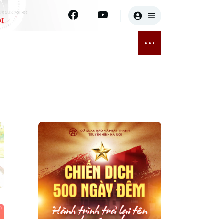
I
E
THỂ THAO
GIẢI TRÍ
ĐÃ PHÁT SÓNG
Bóng đá
Tin tức
ỡng
Quần vợt
Sao
sức khỏe
Golf
Điện ảnh
Thời trang
Âm nhạc