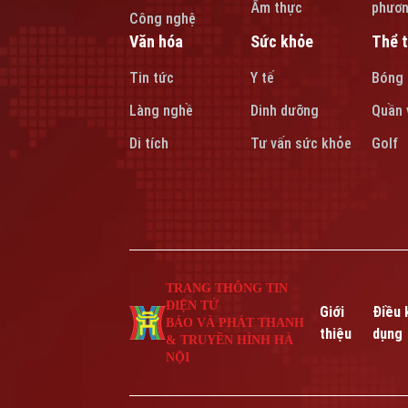
Ẩm thực
phươ
Công nghệ
Văn hóa
Sức khỏe
Thể 
Tin tức
Y tế
Bóng
Làng nghề
Dinh dưỡng
Quần 
Di tích
Tư vấn sức khỏe
Golf
TRANG THÔNG TIN
ĐIỆN TỬ
Giới
Điều 
BÁO VÀ PHÁT THANH
thiệu
dụng
& TRUYỀN HÌNH HÀ
NỘI