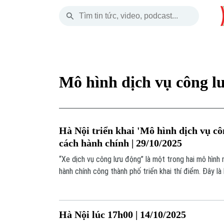
Thứ Sáu
THỜI SỰ
HÀ NỘI
THẾ GIỚI
07 Tháng 08, 2026
Hà Nội
Nhịp sống Hà Nộ
Tin tức
Mô hình dịch vụ công l
Chính trị
Người Hà Nội
Quân s
Xã hội
Khoảnh khắc Hà 
Hồ sơ
Hà Nội triển khai 'Mô hình dịch vụ cô
An ninh trật tự
Ẩm thực
Người V
cách hành chính | 29/10/2025
“Xe dịch vụ công lưu động” là một trong hai mô hình
Công nghệ
hành chính công thành phố triển khai thí điểm. Đây l
dịch vụ hành chính công đến tận cơ sở, giúp người dâ
trung tâm, vùng nông thôn, được tiếp cận bình đẳng 
thành phố.
Hà Nội lúc 17h00 | 14/10/2025