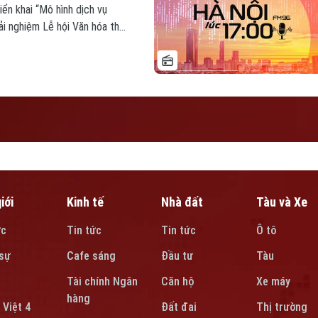
iển khai “Mô hình dịch vụ
ải nghiệm Lễ hội Văn hóa thế
ng Hà Nội lúc 17h00 hôm nay.
iới
Kinh tế
Nhà đất
Tàu và Xe
ức
Tin tức
Tin tức
Ô tô
sự
Cafe sáng
Đầu tư
Tàu
Tài chính Ngân
Căn hộ
Xe máy
hàng
 Việt 4
Đất đai
Thị trường