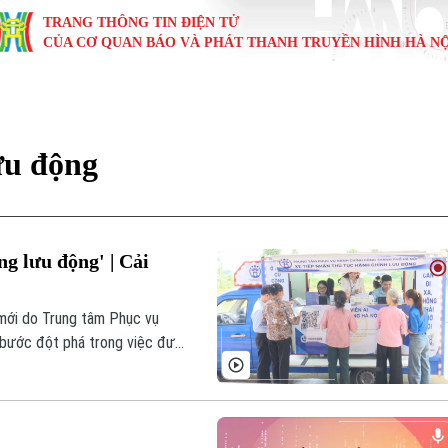
TRANG THÔNG TIN ĐIỆN TỬ
CỦA CƠ QUAN BÁO VÀ PHÁT THANH TRUYỀN HÌNH HÀ NỘ
KINH TẾ
NHÀ ĐẤT
TÀU VÀ XE
GIÁO DỤC
VĂN HÓA
SỨC KHỎ
i
Tin tức
Tin tức
Ô tô
Tin tức
Tin tức
Y tế
ưu động
ự
Cafe sáng
Đầu tư
Tàu
Tuyển sinh
Làng nghề
Dinh dư
Nội
Tài chính Ngân hàng
Căn hộ
Xe máy
Hướng nghiệp
Di tích
Tư vấn 
ng lưu động' | Cải
iệt 4 phương
Doanh nghiệp
Đất đai
Thị trường
 mới do Trung tâm Phục vụ
Kinh nghiệm
Đánh giá
à bước đột phá trong việc đưa
n, đặc biệt là các khu vực xa
với các dịch vụ công của