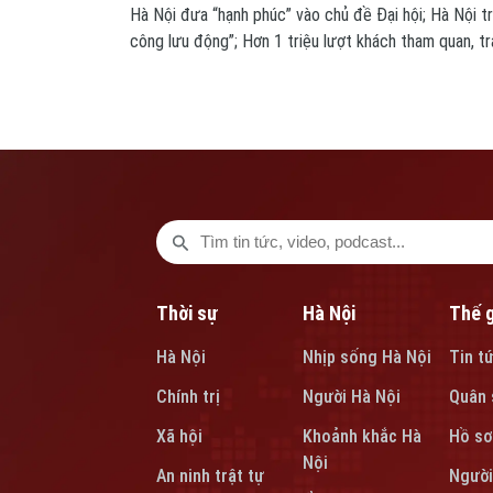
Hà Nội đưa “hạnh phúc” vào chủ đề Đại hội; Hà Nội tr
công lưu động”; Hơn 1 triệu lượt khách tham quan, tr
giới tại Hà Nội lần thứ nhất... là những tin chính tro
Thời sự
Hà Nội
Thế g
Hà Nội
Nhịp sống Hà Nội
Tin t
Chính trị
Người Hà Nội
Quân 
Xã hội
Khoảnh khắc Hà
Hồ sơ
Nội
An ninh trật tự
Người