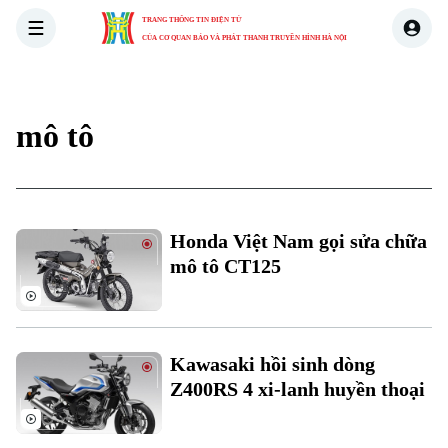
TRANG THÔNG TIN ĐIỆN TỬ
CỦA CƠ QUAN BÁO VÀ PHÁT THANH TRUYỀN HÌNH HÀ NỘI
THỜI SỰ
HÀ NỘI
THẾ GIỚI
KINH TẾ
NHÀ ĐẤT
mô tô
Honda Việt Nam gọi sửa chữa
mô tô CT125
Kawasaki hồi sinh dòng
Z400RS 4 xi-lanh huyền thoại