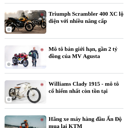
Tin tức
Sức khỏe
Kinh nghiệm
Thị trường
Triumph Scrambler 400 XC lộ
Hướng nghiệp
Làng nghề
Y tế
diện với nhiều nâng cấp
Thể thao
Đánh giá
Di tích
Dinh dưỡng
Bóng đá
Giải trí
Tư vấn sức khỏe
Mô tô bản giới hạn, gần 2 tỷ
Quần vợt
Tin tức
Đã phát sóng
đồng của MV Agusta
Golf
Sao
Điện ảnh
Williams Clady 1915 - mô tô
cổ hiếm nhất còn tồn tại
Thời trang
Âm nhạc
Hãng xe máy hàng đầu Ấn Độ
mua lại KTM