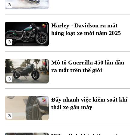
Harley - Davidson ra mắt
hàng loạt xe mới năm 2025
Liên hệ đường dây nóng (bấm để gọi)
Tòa soạn
Tòa soạn
0865.116.699 (hotline)
0865.116.699
Mô tô Guerrilla 450 lần đầu
ra mắt trên thế giới
Đẩy nhanh việc kiểm soát khí
thải xe gắn máy