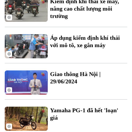
Kiểm định khí thải xe máy,
nâng cao chất lượng môi
trường
Áp dụng kiểm định khí thải
với mô tô, xe gắn máy
Giao thông Hà Nội |
29/06/2024
Bản quyền thuộc về Cơ quan Báo và Phát thanh Truyền hình Hà Nội Giấy
phép số: Số 63/GP-TTDT, cấp ngày 10/05/2023
Yamaha PG-1 đã hết 'loạn'
TRANG THÔNG TIN ĐIỆN TỬ
giá
CỦA CƠ QUAN BÁO VÀ PHÁT THANH TRUYỀN HÌNH HÀ NỘI
Số 3-5 Huỳnh Thúc Kháng-Phường Láng-Hà Nội