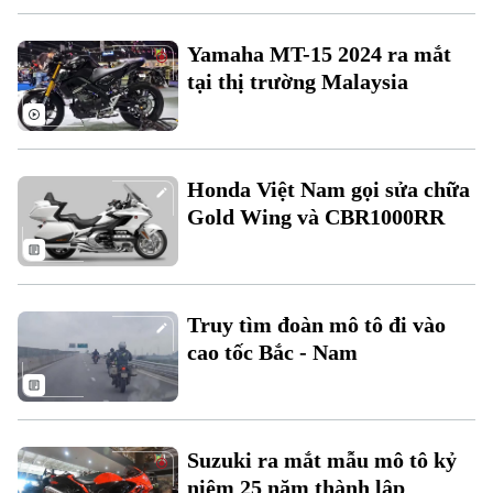
Giám đốc: VŨ MINH TUẤN
Phó Giám đốc: Nguyễn Kim Khiêm, Nguyễn Minh Đức, Nguyễn Thành Lợi
Yamaha MT-15 2024 ra mắt
tại thị trường Malaysia
Honda Việt Nam gọi sửa chữa
Gold Wing và CBR1000RR
Truy tìm đoàn mô tô đi vào
cao tốc Bắc - Nam
Suzuki ra mắt mẫu mô tô kỷ
niệm 25 năm thành lập