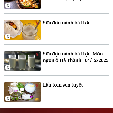
Sữa đậu nành bà Hợi
Liên hệ đường dây nóng (bấm để gọi)
Tòa soạn
Tòa soạn
Sữa đậu nành bà Hợi | Món
0865.116.699 (hotline)
0865.116.699
ngon ở Hà Thành | 04/12/2025
Lẩu tôm sen tuyết