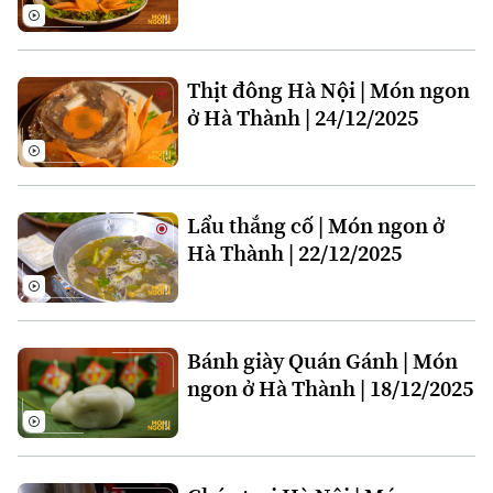
Thời sự
Thịt đông Hà Nội | Món ngon
Hà Nội
Hà Nội
ở Hà Thành | 24/12/2025
Chính trị
Nhịp sống Hà Nội
Thế giới
Xã hội
Người Hà Nội
Lẩu thắng cố | Món ngon ở
Tin tức
Kinh tế
Hà Thành | 22/12/2025
An ninh trật tự
Khoảnh khắc Hà Nội
Quân sự
Tin tức
Nhà đất
Công nghệ
Ẩm thực
Hồ sơ
Cafe sáng
Tin tức
Tàu và Xe
Bánh giày Quán Gánh | Món
Người Việt 4 phương
ngon ở Hà Thành | 18/12/2025
Tài chính Ngân hàng
Đầu tư
Ô tô
Giáo dục
Doanh nghiệp
Căn hộ
Tàu
Tin tức
Văn hóa