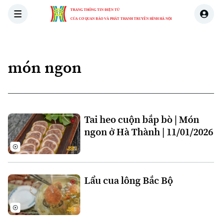
TRANG THÔNG TIN ĐIỆN TỬ
CỦA CƠ QUAN BÁO VÀ PHÁT THANH TRUYỀN HÌNH HÀ NỘI
THỜI SỰ
HÀ NỘI
THẾ GIỚI
KINH TẾ
NHÀ ĐẤT
món ngon
Tai heo cuộn bắp bò | Món
ngon ở Hà Thành | 11/01/2026
Lẩu cua lông Bắc Bộ