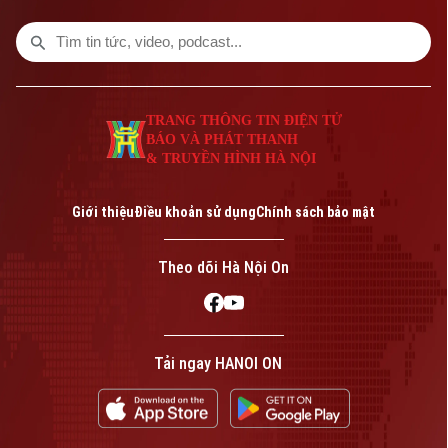
TRANG THÔNG TIN ĐIỆN TỬ
BÁO VÀ PHÁT THANH
& TRUYỀN HÌNH HÀ NỘI
Bản quyền thuộc về Cơ quan Báo và Phát thanh Truyền hình Hà Nội Giấy
phép số: Số 63/GP-TTDT, cấp ngày 10/05/2023
Giới thiệu
Điều khoản sử dụng
Chính sách bảo mật
TRANG THÔNG TIN ĐIỆN TỬ
CỦA CƠ QUAN BÁO VÀ PHÁT THANH TRUYỀN HÌNH HÀ NỘI
Theo dõi Hà Nội On
Số 3-5 Huỳnh Thúc Kháng-Phường Láng-Hà Nội
Giám đốc: VŨ MINH TUẤN
Phó Giám đốc: Nguyễn Kim Khiêm, Nguyễn Minh Đức, Nguyễn Thành Lợi
Tải ngay HANOI ON