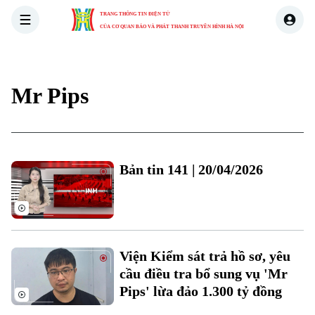
TRANG THÔNG TIN ĐIỆN TỬ
CỦA CƠ QUAN BÁO VÀ PHÁT THANH TRUYỀN HÌNH HÀ NỘI
THỜI SỰ
HÀ NỘI
THẾ GIỚI
KINH TẾ
NHÀ ĐẤT
Mr Pips
Bản tin 141 | 20/04/2026
Xu hướng
Viện Kiểm sát trả hồ sơ, yêu
cầu điều tra bổ sung vụ 'Mr
Pips' lừa đảo 1.300 tỷ đồng