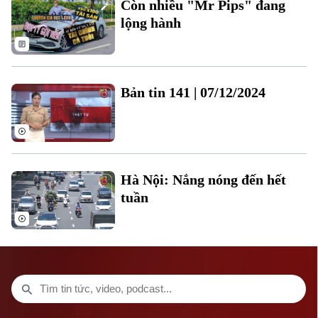
Còn nhiều "Mr Pips" đang
Thời trang
lộng hành
Âm nhạc
Theo dõi Hà Nội On
Bản tin 141 | 07/12/2024
Hà Nội: Nắng nóng đến hết
tuần
Liên hệ đường dây nóng (bấm để gọi)
Tòa soạn
Tòa soạn