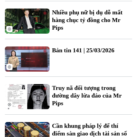
Nhiều phụ nữ bị dụ dỗ mất
hàng chục tỷ đồng cho Mr
Pips
Chuyên mục
Thời sự
Bản tin 141 | 25/03/2026
Hà Nội
Hà Nội
Chính trị
Nhịp sống Hà Nội
Thế giới
Truy nã đối tượng trong
Xã hội
đường dây lừa đảo của Mr
Người Hà Nội
Tin tức
Kinh tế
Pips
An ninh trật tự
Khoảnh khắc Hà Nội
Quân sự
Tin tức
Nhà đất
Công nghệ
Ẩm thực
Cần khung pháp lý để thí
Hồ sơ
Cafe sáng
điểm sàn giao dịch tài sản số
Tin tức
Tàu và Xe