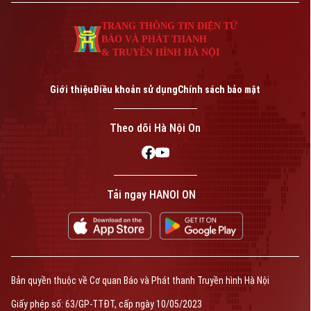
0865.116.699 (hotline)
0865.116.699
TRANG THÔNG TIN ĐIỆN TỬ
BÁO VÀ PHÁT THANH
& TRUYỀN HÌNH HÀ NỘI
Giới thiệu
Điều khoản sử dụng
Chính sách bảo mật
Theo dõi Hà Nội On
Bản quyền thuộc về Cơ quan Báo và Phát thanh Truyền hình Hà Nội Giấy
Tải ngay HANOI ON
phép số: Số 63/GP-TTDT, cấp ngày 10/05/2023
TRANG THÔNG TIN ĐIỆN TỬ
CỦA CƠ QUAN BÁO VÀ PHÁT THANH TRUYỀN HÌNH HÀ NỘI
Số 3-5 Huỳnh Thúc Kháng-Phường Láng-Hà Nội
Giám đốc: VŨ MINH TUẤN
Phó Giám đốc: Nguyễn Kim Khiêm, Nguyễn Minh Đức, Nguyễn Thành Lợi
Bản quyền thuộc về Cơ quan Báo và Phát thanh Truyền hình Hà Nội
Giấy phép số: 63/GP-TTĐT, cấp ngày 10/05/2023