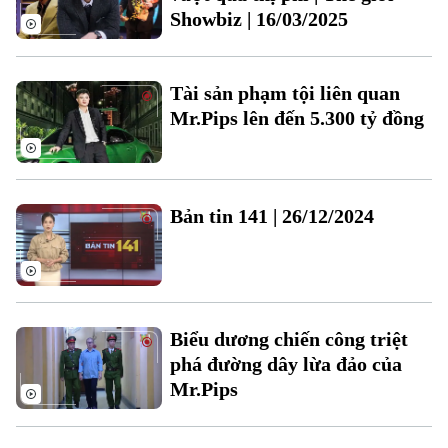
Showbiz | 16/03/2025
Tài sản phạm tội liên quan
Mr.Pips lên đến 5.300 tỷ đồng
Liên hệ đường dây nóng (bấm để gọi)
Tòa soạn
Tòa soạn
Bản tin 141 | 26/12/2024
0865.116.699 (hotline)
0865.116.699
Biểu dương chiến công triệt
phá đường dây lừa đảo của
Mr.Pips