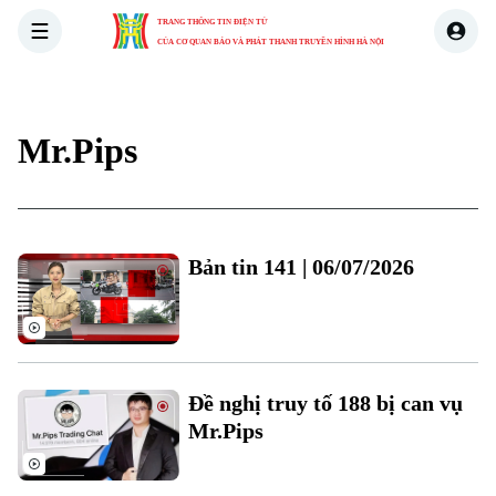
TRANG THÔNG TIN ĐIỆN TỬ
CỦA CƠ QUAN BÁO VÀ PHÁT THANH TRUYỀN HÌNH HÀ NỘI
THỜI SỰ
HÀ NỘI
THẾ GIỚI
KINH TẾ
NHÀ ĐẤT
Mr.Pips
Bản tin 141 | 06/07/2026
Đề nghị truy tố 188 bị can vụ
Mr.Pips