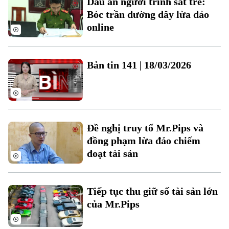
Dấu ấn người trinh sát trẻ:
Đất đai
Xe máy
Bóc trần đường dây lừa đảo
Tuyển sinh
Tin tức
Sức khỏe
online
Kinh nghiệm
Thị trường
Hướng nghiệp
Làng nghề
Y tế
Thể thao
Đánh giá
Bản tin 141 | 18/03/2026
Di tích
Dinh dưỡng
Bóng đá
Giải trí
Tư vấn sức khỏe
Quần vợt
Tin tức
Đã phát sóng
Golf
Đề nghị truy tố Mr.Pips và
Sao
đồng phạm lừa đảo chiếm
đoạt tài sản
Điện ảnh
Thời trang
Tiếp tục thu giữ số tài sản lớn
Âm nhạc
của Mr.Pips