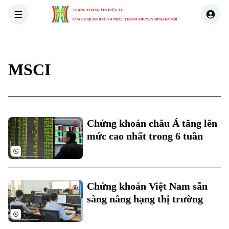
TRANG THÔNG TIN ĐIỆN TỬ
CỦA CƠ QUAN BÁO VÀ PHÁT THANH TRUYỀN HÌNH HÀ NỘI
THỜI SỰ
HÀ NỘI
THẾ GIỚI
KINH TẾ
NHÀ ĐẤT
MSCI
Xu hướng
Chứng khoán châu Á tăng lên
mức cao nhất trong 6 tuần
Chuyên mục
Thời sự
Chứng khoán Việt Nam sẵn
Hà Nội
Hà Nội
sàng nâng hạng thị trường
Chính trị
Nhịp sống Hà Nội
Thế giới