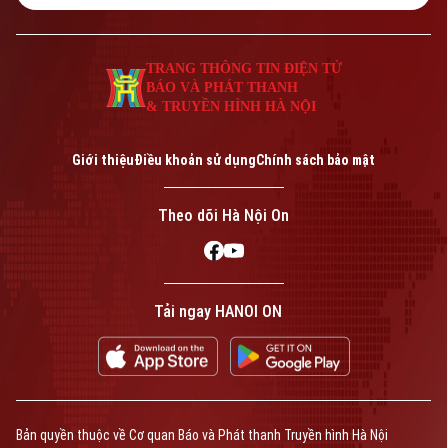
Tư vấn sức khỏe
Quần vợt
Tin tức
Đã phát sóng
TRANG THÔNG TIN ĐIỆN TỬ
Golf
BÁO VÀ PHÁT THANH
Sao
& TRUYỀN HÌNH HÀ NỘI
Điện ảnh
Theo dõi Hà Nội On
Giới thiệu
Điều khoản sử dụng
Chính sách bảo mật
Thời trang
Theo dõi Hà Nội On
Âm nhạc
Liên hệ đường dây nóng (bấm để gọi)
Tải ngay HANOI ON
Tòa soạn
Tòa soạn
0865.116.699 (hotline)
0865.116.699
Bản quyền thuộc về Cơ quan Báo và Phát thanh Truyền hình Hà Nội
Bản quyền thuộc về Cơ quan Báo và Phát thanh Truyền hình Hà Nội Giấy