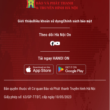
BÁO VÀ PHÁT THANH
& TRUYỀN HÌNH HÀ NỘI
Giới thiệu
Điều khoản sử dụng
Chính sách bảo mật
Liên hệ đường dây nóng (bấm để gọi)
Tòa soạn
Tòa soạn
Theo dõi Hà Nội On
0865.116.699 (hotline)
0865.116.699
Tải ngay HANOI ON
Bản quyền thuộc về Cơ quan Báo và Phát thanh Truyền hình Hà Nội Giấy
phép số: Số 63/GP-TTDT, cấp ngày 10/05/2023
TRANG THÔNG TIN ĐIỆN TỬ
Bản quyền thuộc về Cơ quan Báo và Phát thanh Truyền hình Hà Nội
CỦA CƠ QUAN BÁO VÀ PHÁT THANH TRUYỀN HÌNH HÀ NỘI
Giấy phép số: 63/GP-TTĐT, cấp ngày 10/05/2023
Số 3-5 Huỳnh Thúc Kháng-Phường Láng-Hà Nội
Giám đốc: VŨ MINH TUẤN
Phó Giám đốc: Nguyễn Kim Khiêm, Nguyễn Minh Đức, Nguyễn Thành Lợi