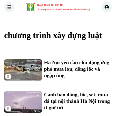
TRANG THÔNG TIN ĐIỆN TỬ
CỦA CƠ QUAN BÁO VÀ PHÁT THANH TRUYỀN HÌNH HÀ NỘI
THỜI SỰ
HÀ NỘI
THẾ GIỚI
KINH TẾ
NHÀ ĐẤT
chương trình xây dựng luật
Xu hướng
Hà Nội yêu cầu chủ động ứng
phó mưa lớn, dông lốc và
ngập úng
Cảnh báo dông, lốc, sét, mưa
đá tại nội thành Hà Nội trong
Chuyên mục
ít giờ tới
Thời sự