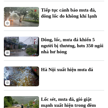
Tiếp tục cảnh báo mưa đá,
Hà Nội
Hà Nội
dông lốc do không khí lạnh
Chính trị
Nhịp sống Hà Nội
Thế giới
Xã hội
Người Hà Nội
Tin tức
Dông, lốc, mưa đá khiến 5
Kinh tế
An ninh trật tự
người bị thương, hơn 350 ngôi
Khoảnh khắc Hà Nội
Quân sự
nhà hư hỏng
Tin tức
Nhà đất
Công nghệ
Ẩm thực
Hồ sơ
Cafe sáng
Tin tức
Tàu và Xe
Hà Nội xuất hiện mưa đá
Người Việt 4 phương
Tài chính Ngân hàng
Đầu tư
Ô tô
Giáo dục
Doanh nghiệp
Căn hộ
Tàu
Tin tức
Văn hóa
Lốc sét, mưa đá, gió giật
Đất đai
Xe máy
mạnh xuất hiện trong đêm
Tuyển sinh
Tin tức