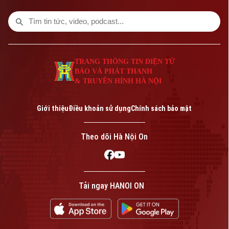
TRANG THÔNG TIN ĐIỆN TỬ
BÁO VÀ PHÁT THANH
& TRUYỀN HÌNH HÀ NỘI
Bản quyền thuộc về Cơ quan Báo và Phát thanh Truyền hình Hà Nội Giấy
phép số: Số 63/GP-TTDT, cấp ngày 10/05/2023
Giới thiệu
Điều khoản sử dụng
Chính sách bảo mật
TRANG THÔNG TIN ĐIỆN TỬ
CỦA CƠ QUAN BÁO VÀ PHÁT THANH TRUYỀN HÌNH HÀ NỘI
Theo dõi Hà Nội On
Số 3-5 Huỳnh Thúc Kháng-Phường Láng-Hà Nội
Giám đốc: VŨ MINH TUẤN
Phó Giám đốc: Nguyễn Kim Khiêm, Nguyễn Minh Đức, Nguyễn Thành Lợi
Tải ngay HANOI ON