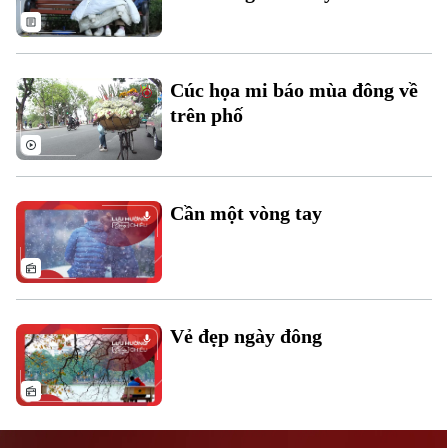
Cúc họa mi báo mùa đông về
trên phố
Liên hệ đường dây nóng (bấm để gọi)
Tòa soạn
Tòa soạn
Cần một vòng tay
0865.116.699 (hotline)
0865.116.699
Vẻ đẹp ngày đông