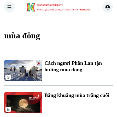
TRANG THÔNG TIN ĐIỆN TỬ
CỦA CƠ QUAN BÁO VÀ PHÁT THANH TRUYỀN HÌNH HÀ NỘI
THỜI SỰ
HÀ NỘI
THẾ GIỚI
KINH TẾ
NHÀ ĐẤT
mùa đông
Cách người Phần Lan tận
hưởng mùa đông
Bâng khuâng mùa trăng cuối