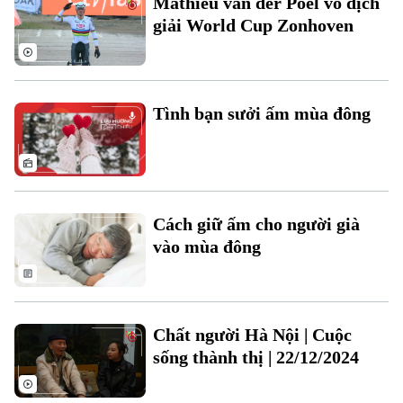
Mathieu van der Poel vô địch
Đất đai
Xe máy
giải World Cup Zonhoven
Tuyển sinh
Tin tức
Sức khỏe
Kinh nghiệm
Thị trường
Hướng nghiệp
Làng nghề
Y tế
Thể thao
Đánh giá
Tình bạn sưởi ấm mùa đông
Di tích
Dinh dưỡng
Bóng đá
Giải trí
Tư vấn sức khỏe
Quần vợt
Tin tức
Đã phát sóng
Golf
Cách giữ ấm cho người già
Sao
vào mùa đông
Điện ảnh
Thời trang
Chất người Hà Nội | Cuộc
Âm nhạc
sống thành thị | 22/12/2024