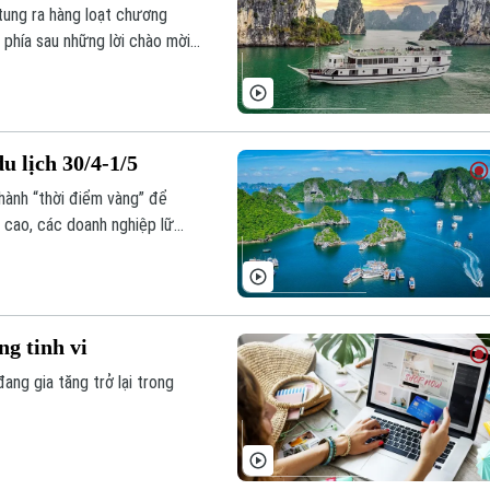
 tung ra hàng loạt chương
 phía sau những lời chào mời
ến nhiều du khách rơi vào cảnh
u lịch 30/4-1/5
thành “thời điểm vàng” để
g cao, các doanh nghiệp lữ
uộc chạy đua nước rút, vừa
bối cảnh chi phí leo thang.
g tinh vi
ang gia tăng trở lại trong