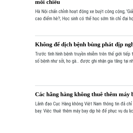
mỗi chiều
Hà Nội chấn chỉnh hoạt động xe buýt công cộng; 'Giả
cao điểm hè?; Học sinh có thể học sớm tín chỉ đại 
những nội dung chính trong chương trình hôm nay.
Không để dịch bệnh bùng phát dịp nghỉ
Trước tình hình bệnh truyền nhiễm trên thế giới tiếp
số bệnh như sởi, ho gà... được ghi nhận gia tăng tại n
Y tế có Công văn số 2197 yêu cầu chủ động triển kh
chống dịch bệnh.
Các hãng hàng không thuê thêm máy b
Lãnh đạo Cục Hàng không Việt Nam thông tin đã chỉ
bay. Việc thuê thêm máy bay dịp hè để phục vụ du lị
cả thế giới sôi động du lịch.