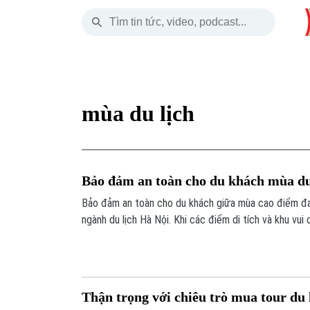
Chủ Nhật
THỜI SỰ
HÀ NỘI
THẾ GIỚI
09 Tháng 08, 2026
Hà Nội
Nhịp sống Hà Nộ
Tin tức
mùa du lịch
Chính trị
Người Hà Nội
Quân s
Xã hội
Khoảnh khắc Hà 
Hồ sơ
Bảo đảm an toàn cho du khách mùa du
An ninh trật tự
Ẩm thực
Người V
Bảo đảm an toàn cho du khách giữa mùa cao điểm đa
ngành du lịch Hà Nội. Khi các điểm di tích và khu vui
Công nghệ
tăng đột biến, sự phối hợp giữa quản lý nhà nước và 
"chìa khóa" để giữ vững hình ảnh Thủ đô "An toàn - Th
Thận trọng với chiêu trò mua tour du l