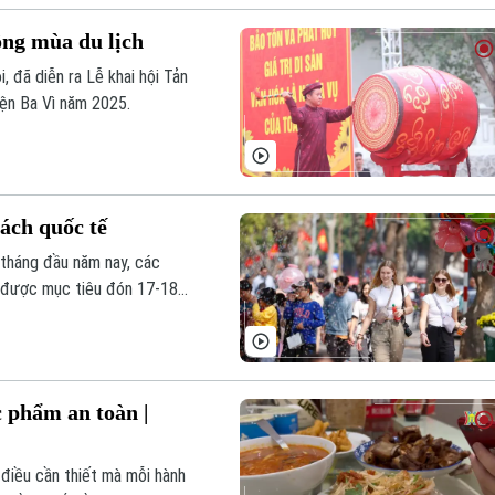
ộng mùa du lịch
i, đã diễn ra Lễ khai hội Tản
yện Ba Vì năm 2025.
ách quốc tế
 tháng đầu năm nay, các
t được mục tiêu đón 17-18
0 triệu lượt.
 phẩm an toàn |
điều cần thiết mà mỗi hành