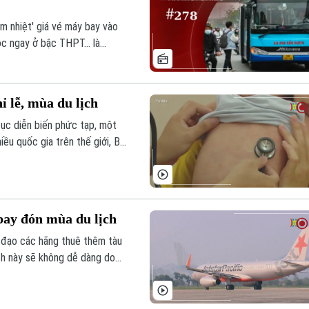
m nhiệt' giá vé máy bay vào
học ngay ở bậc THPT… là
 lễ, mùa du lịch
 tục diễn biến phức tạp, một
hiều quốc gia trên thế giới, Bộ
ai các hoạt động phòng,
ay đón mùa du lịch
 đạo các hãng thuê thêm tàu
ch này sẽ không dễ dàng do