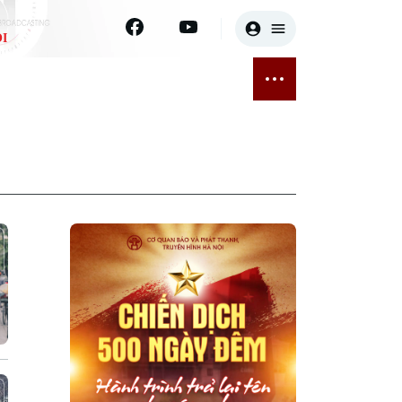
I
E
THỂ THAO
GIẢI TRÍ
ĐÃ PHÁT SÓNG
Bóng đá
Tin tức
ỡng
Quần vợt
Sao
sức khỏe
Golf
Điện ảnh
Thời trang
Âm nhạc