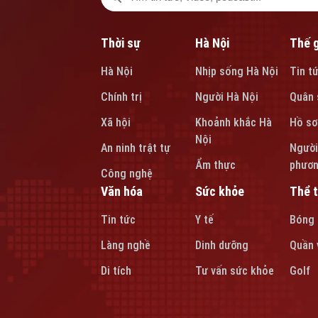
Thời sự
Hà Nội
Thế g
Hà Nội
Nhịp sống Hà Nội
Tin t
Chính trị
Người Hà Nội
Quân 
Xã hội
Khoảnh khắc Hà
Hồ sơ
Nội
An ninh trật tự
Người
Ẩm thực
phươ
Công nghệ
Văn hóa
Sức khỏe
Thể 
Tin tức
Y tế
Bóng
Làng nghề
Dinh dưỡng
Quần 
Di tích
Tư vấn sức khỏe
Golf