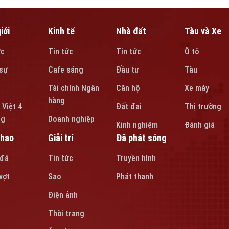
iới
Kinh tế
Nhà đất
Tàu và Xe
ức
Tin tức
Tin tức
Ô tô
sự
Cafe sáng
Đầu tư
Tàu
Tài chính Ngân
Căn hộ
Xe máy
hàng
 Việt 4
Đất đai
Thị trường
ng
Doanh nghiệp
Kinh nghiệm
Đánh giá
thao
Giải trí
Đã phát sóng
 đá
Tin tức
Truyền hình
vợt
Sao
Phát thanh
Điện ảnh
Thời trang