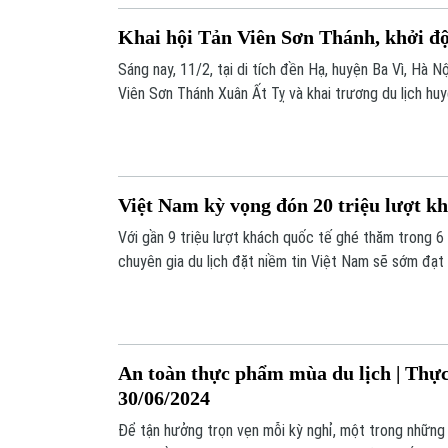
Khai hội Tản Viên Sơn Thánh, khởi đ
Sáng nay, 11/2, tại di tích đền Hạ, huyện Ba Vì, Hà Nộ
Viên Sơn Thánh Xuân Ất Tỵ và khai trương du lịch hu
Việt Nam kỳ vọng đón 20 triệu lượt kh
Với gần 9 triệu lượt khách quốc tế ghé thăm trong 6
chuyên gia du lịch đặt niềm tin Việt Nam sẽ sớm đạ
triệu lượt khách quốc tế, thậm chí chạm tới mốc 19-2
An toàn thực phẩm mùa du lịch | Thực
30/06/2024
Để tận hưởng trọn vẹn mỗi kỳ nghỉ, một trong những 