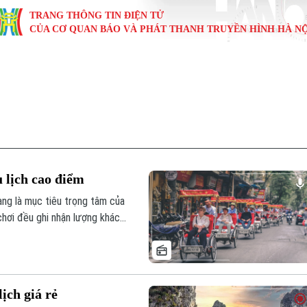
TRANG THÔNG TIN ĐIỆN TỬ
CỦA CƠ QUAN BÁO VÀ PHÁT THANH TRUYỀN HÌNH HÀ NỘ
KINH TẾ
NHÀ ĐẤT
TÀU VÀ XE
GIÁO DỤC
VĂN HÓA
SỨC KHỎ
i
Tin tức
Tin tức
Ô tô
Tin tức
Tin tức
Y tế
ự
Cafe sáng
Đầu tư
Tàu
Tuyển sinh
Làng nghề
Dinh dư
Nội
Tài chính Ngân hàng
Căn hộ
Xe máy
Hướng nghiệp
Di tích
Tư vấn 
 lịch cao điểm
iệt 4 phương
Doanh nghiệp
Đất đai
Thị trường
ng là mục tiêu trọng tâm của
 chơi đều ghi nhận lượng khách
Kinh nghiệm
Đánh giá
các doanh nghiệp chính là
ân thiện - Chất lượng".
ịch giá rẻ