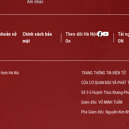
Âm nhạc
khoản sử
Chính sách bảo
Theo dõi Hà Nội
Tải n
mật
On
ON
 hình Hà Nội
TRANG THÔNG TIN ĐIỆN TỬ
CỦA CƠ QUAN BÁO VÀ PHÁT 
Số 3-5 Huỳnh Thúc Kháng-Ph
Giám đốc: VŨ MINH TUẤN
Phó Giám đốc: Nguyễn Kim K