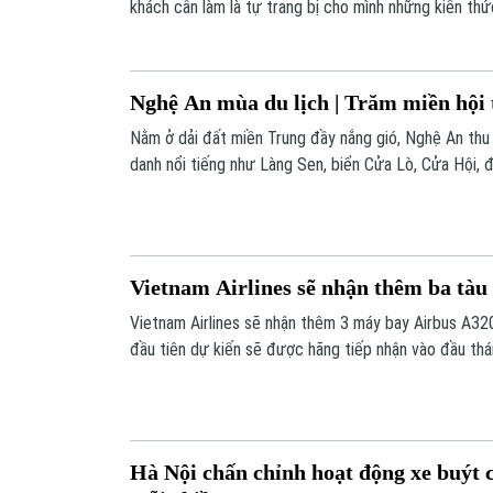
khách cần làm là tự trang bị cho mình những kiến thứ
phẩm trước mỗi chuyến đi.
Nghệ An mùa du lịch | Trăm miền hội t
Nằm ở dải đất miền Trung đầy nắng gió, Nghệ An thu 
danh nổi tiếng như Làng Sen, biển Cửa Lò, Cửa Hội, 
Thanh Chương...
Vietnam Airlines sẽ nhận thêm ba tàu
Vietnam Airlines sẽ nhận thêm 3 máy bay Airbus A3
đầu tiên dự kiến sẽ được hãng tiếp nhận vào đầu thá
của mùa du lịch hè năm nay.
Hà Nội chấn chỉnh hoạt động xe buýt c