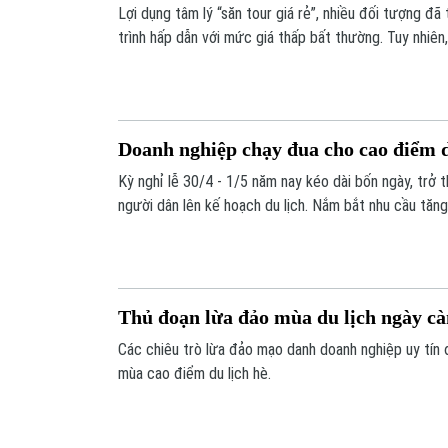
Lợi dụng tâm lý “săn tour giá rẻ”, nhiều đối tượng đã
trình hấp dẫn với mức giá thấp bất thường. Tuy nhiên,
tưởng chừng “hời” này lại tiềm ẩn không ít rủi ro, khi
mất tiền, hỏng kế hoạch nghỉ lễ.
Doanh nghiệp chạy đua cho cao điểm d
Kỳ nghỉ lễ 30/4 - 1/5 năm nay kéo dài bốn ngày, trở 
người dân lên kế hoạch du lịch. Nắm bắt nhu cầu tăn
hành, hàng không và dịch vụ lưu trú đang bước vào c
tăng tốc phục vụ, vừa tìm cách giữ chân khách trong 
Thủ đoạn lừa đảo mùa du lịch ngày càn
Các chiêu trò lừa đảo mạo danh doanh nghiệp uy tín đ
mùa cao điểm du lịch hè.