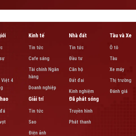
iới
Kinh tế
Nhà đất
Tàu và Xe
ức
Tin tức
Tin tức
Ô tô
sự
Cafe sáng
Đầu tư
Tàu
Tài chính Ngân
Căn hộ
Xe máy
hàng
 Việt 4
Đất đai
Thị trường
ng
Doanh nghiệp
Kinh nghiệm
Đánh giá
thao
Giải trí
Đã phát sóng
 đá
Tin tức
Truyền hình
vợt
Sao
Phát thanh
Điện ảnh