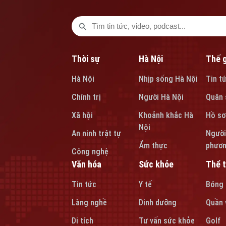
Thời sự
Hà Nội
Thế g
Hà Nội
Nhịp sống Hà Nội
Tin t
Chính trị
Người Hà Nội
Quân 
Xã hội
Khoảnh khắc Hà
Hồ sơ
Nội
An ninh trật tự
Người
Ẩm thực
phươ
Công nghệ
Văn hóa
Sức khỏe
Thể 
Tin tức
Y tế
Bóng
Làng nghề
Dinh dưỡng
Quần 
Di tích
Tư vấn sức khỏe
Golf