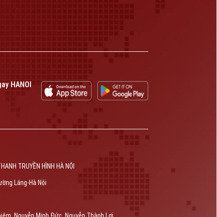
gay HANOI
THANH TRUYỀN HÌNH HÀ NỘI
ường Láng-Hà Nội
hiêm, Nguyễn Minh Đức, Nguyễn Thành Lợi