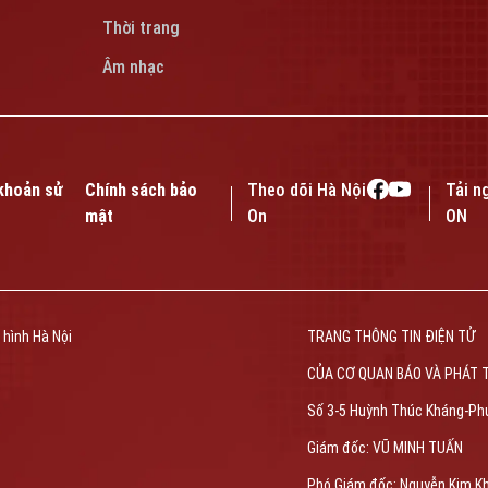
Thời trang
Âm nhạc
khoản sử
Chính sách bảo
Theo dõi Hà Nội
Tải n
mật
On
ON
 hình Hà Nội
TRANG THÔNG TIN ĐIỆN TỬ
CỦA CƠ QUAN BÁO VÀ PHÁT 
Số 3-5 Huỳnh Thúc Kháng-Ph
Giám đốc: VŨ MINH TUẤN
Phó Giám đốc: Nguyễn Kim K