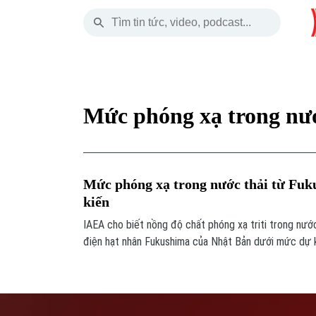
Thứ Sáu
THỜI SỰ
HÀ NỘI
THẾ GIỚI
07 Tháng 08, 2026
Hà Nội
Nhịp sống Hà Nộ
Tin tức
Mức phóng xạ trong nướ
Chính trị
Người Hà Nội
Quân s
Xã hội
Khoảnh khắc Hà 
Hồ sơ
Mức phóng xạ trong nước thải từ Fuk
An ninh trật tự
Ẩm thực
Người V
kiến
IAEA cho biết nồng độ chất phóng xạ triti trong nước
Công nghệ
điện hạt nhân Fukushima của Nhật Bản dưới mức dự k
đối với cư dân.