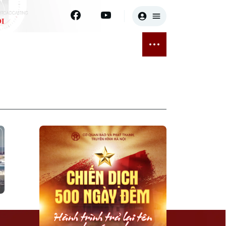
I
E
THỂ THAO
GIẢI TRÍ
ĐÃ PHÁT SÓNG
Bóng đá
Tin tức
ỡng
Quần vợt
Sao
sức khỏe
Golf
Điện ảnh
Thời trang
Âm nhạc