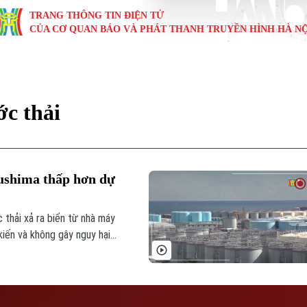
TRANG THÔNG TIN ĐIỆN TỬ
CỦA CƠ QUAN BÁO VÀ PHÁT THANH TRUYỀN HÌNH HÀ NỘ
KINH TẾ
NHÀ ĐẤT
TÀU VÀ XE
GIÁO DỤC
VĂN HÓA
SỨC KHỎ
i
Tin tức
Tin tức
Ô tô
Tin tức
Tin tức
Y tế
c thải
ự
Cafe sáng
Đầu tư
Tàu
Tuyển sinh
Làng nghề
Dinh dư
Nội
Tài chính Ngân hàng
Căn hộ
Xe máy
Hướng nghiệp
Di tích
Tư vấn 
ushima thấp hơn dự
iệt 4 phương
Doanh nghiệp
Đất đai
Thị trường
 thải xả ra biển từ nhà máy
Kinh nghiệm
Đánh giá
iến và không gây nguy hại