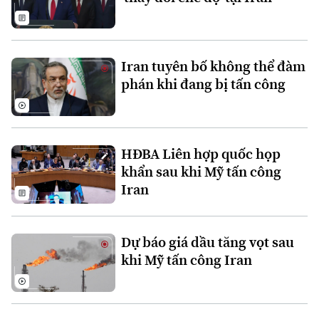
Iran tuyên bố không thể đàm
phán khi đang bị tấn công
Liên hệ đường dây nóng (bấm để gọi)
Tòa soạn
Tòa soạn
HĐBA Liên hợp quốc họp
0865.116.699 (hotline)
0865.116.699
khẩn sau khi Mỹ tấn công
Iran
Dự báo giá dầu tăng vọt sau
khi Mỹ tấn công Iran