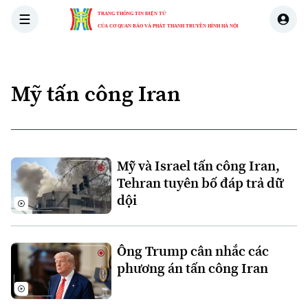
TRANG THÔNG TIN ĐIỆN TỬ
CỦA CƠ QUAN BÁO VÀ PHÁT THANH TRUYỀN HÌNH HÀ NỘI
THỜI SỰ
HÀ NỘI
THẾ GIỚI
KINH TẾ
NHÀ ĐẤT
Mỹ tấn công Iran
Mỹ và Israel tấn công Iran,
Tehran tuyên bố đáp trả dữ
dội
Ông Trump cân nhắc các
phương án tấn công Iran