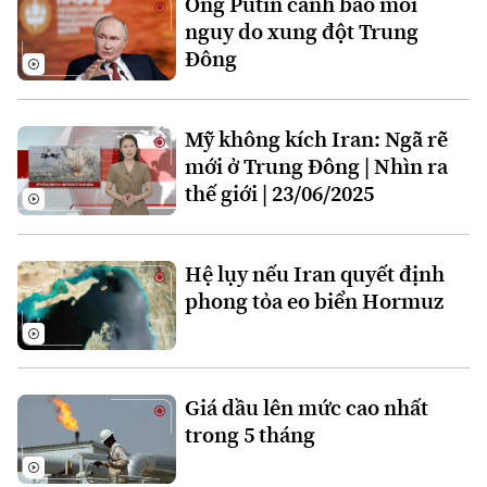
Ông Putin cảnh báo mối
Đất đai
Xe máy
nguy do xung đột Trung
Tuyển sinh
Tin tức
Sức khỏe
Đông
Kinh nghiệm
Thị trường
Hướng nghiệp
Làng nghề
Y tế
Thể thao
Đánh giá
Mỹ không kích Iran: Ngã rẽ
Di tích
Dinh dưỡng
mới ở Trung Đông | Nhìn ra
Bóng đá
Giải trí
thế giới | 23/06/2025
Tư vấn sức khỏe
Quần vợt
Tin tức
Đã phát sóng
Golf
Hệ lụy nếu Iran quyết định
Sao
phong tỏa eo biển Hormuz
Điện ảnh
Thời trang
Giá dầu lên mức cao nhất
trong 5 tháng
Âm nhạc