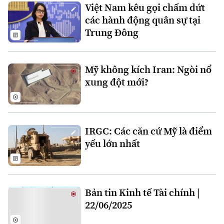
Việt Nam kêu gọi chấm dứt
các hành động quân sự tại
Trung Đông
Mỹ không kích Iran: Ngòi nổ
xung đột mới?
Bản quyền thuộc về Cơ quan Báo và Phát thanh Truyền hình Hà Nội Giấy
phép số: Số 63/GP-TTDT, cấp ngày 10/05/2023
TRANG THÔNG TIN ĐIỆN TỬ
IRGC: Các căn cứ Mỹ là điểm
CỦA CƠ QUAN BÁO VÀ PHÁT THANH TRUYỀN HÌNH HÀ NỘI
yếu lớn nhất
Số 3-5 Huỳnh Thúc Kháng-Phường Láng-Hà Nội
Giám đốc: VŨ MINH TUẤN
Phó Giám đốc: Nguyễn Kim Khiêm, Nguyễn Minh Đức, Nguyễn Thành Lợi
Bản tin Kinh tế Tài chính |
22/06/2025