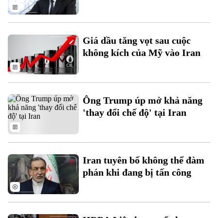
Thời sự
Giá dầu tăng vọt sau cuộc
Hà Nội
Hà Nội
không kích của Mỹ vào Iran
Chính trị
Nhịp sống Hà Nội
Thế giới
Xã hội
Người Hà Nội
Tin tức
Ông Trump úp mở khả năng
Kinh tế
An ninh trật tự
'thay đổi chế độ' tại Iran
Khoảnh khắc Hà Nội
Quân sự
Tin tức
Nhà đất
Công nghệ
Ẩm thực
Hồ sơ
Cafe sáng
Tin tức
Tàu và Xe
Iran tuyên bố không thể đàm
Người Việt 4 phương
phán khi đang bị tấn công
Tài chính Ngân hàng
Đầu tư
Ô tô
Giáo dục
Doanh nghiệp
Căn hộ
Tàu
Tin tức
Văn hóa