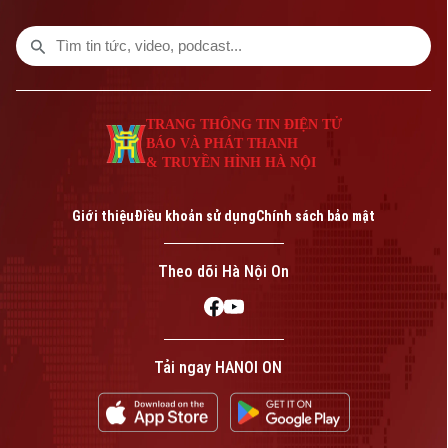
TRANG THÔNG TIN ĐIỆN TỬ
BÁO VÀ PHÁT THANH
& TRUYỀN HÌNH HÀ NỘI
Bản quyền thuộc về Cơ quan Báo và Phát thanh Truyền hình Hà Nội Giấy
phép số: Số 63/GP-TTDT, cấp ngày 10/05/2023
Giới thiệu
Điều khoản sử dụng
Chính sách bảo mật
TRANG THÔNG TIN ĐIỆN TỬ
CỦA CƠ QUAN BÁO VÀ PHÁT THANH TRUYỀN HÌNH HÀ NỘI
Theo dõi Hà Nội On
Số 3-5 Huỳnh Thúc Kháng-Phường Láng-Hà Nội
Giám đốc: VŨ MINH TUẤN
Phó Giám đốc: Nguyễn Kim Khiêm, Nguyễn Minh Đức, Nguyễn Thành Lợi
Tải ngay HANOI ON