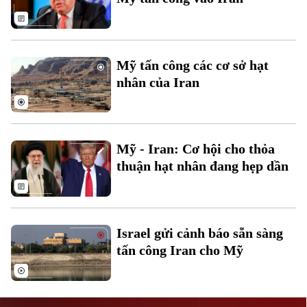
Mỹ tấn công các cơ sở hạt
nhân của Iran
Liên hệ đường dây nóng (bấm để gọi)
Tòa soạn
Tòa soạn
Mỹ - Iran: Cơ hội cho thỏa
0865.116.699 (hotline)
0865.116.699
thuận hạt nhân đang hẹp dần
Israel gửi cảnh báo sẵn sàng
tấn công Iran cho Mỹ