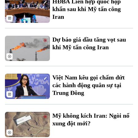
HĐBA Liên hợp quốc họp
Đất đai
Xe máy
khẩn sau khi Mỹ tấn công
Tuyển sinh
Tin tức
Sức khỏe
Iran
Kinh nghiệm
Thị trường
Hướng nghiệp
Làng nghề
Y tế
Thể thao
Đánh giá
Dự báo giá dầu tăng vọt sau
Di tích
Dinh dưỡng
khi Mỹ tấn công Iran
Bóng đá
Giải trí
Tư vấn sức khỏe
Quần vợt
Tin tức
Đã phát sóng
Golf
Việt Nam kêu gọi chấm dứt
Sao
các hành động quân sự tại
Trung Đông
Điện ảnh
Thời trang
Mỹ không kích Iran: Ngòi nổ
Âm nhạc
xung đột mới?