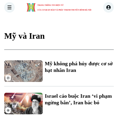
TRANG THÔNG TIN ĐIỆN TỬ
CỦA CƠ QUAN BÁO VÀ PHÁT THANH TRUYỀN HÌNH HÀ NỘI
THỜI SỰ
HÀ NỘI
THẾ GIỚI
KINH TẾ
NHÀ ĐẤT
Mỹ và Iran
Mỹ không phá hủy được cơ sở
hạt nhân Iran
Israel cáo buộc Iran ‘vi phạm
ngừng bắn’, Iran bác bỏ