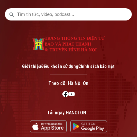
TRANG THÔNG TIN ĐIỆN TỬ
BÁO VÀ PHÁT THANH
& TRUYỀN HÌNH HÀ NỘI
Bản quyền thuộc về Cơ quan Báo và Phát thanh Truyền hình Hà Nội Giấy
phép số: Số 63/GP-TTDT, cấp ngày 10/05/2023
Giới thiệu
Điều khoản sử dụng
Chính sách bảo mật
TRANG THÔNG TIN ĐIỆN TỬ
CỦA CƠ QUAN BÁO VÀ PHÁT THANH TRUYỀN HÌNH HÀ NỘI
Theo dõi Hà Nội On
Số 3-5 Huỳnh Thúc Kháng-Phường Láng-Hà Nội
Giám đốc: VŨ MINH TUẤN
Phó Giám đốc: Nguyễn Kim Khiêm, Nguyễn Minh Đức, Nguyễn Thành Lợi
Tải ngay HANOI ON