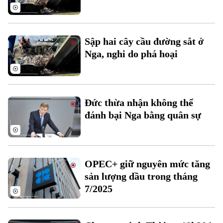
Thời sự
Sập hai cây cầu đường sắt ở
Hà Nội
Hà Nội
Nga, nghi do phá hoại
Chính trị
Nhịp sống Hà Nội
Thế giới
Xã hội
Người Hà Nội
Tin tức
Đức thừa nhận không thể
Kinh tế
An ninh trật tự
đánh bại Nga bằng quân sự
Khoảnh khắc Hà Nội
Quân sự
Tin tức
Nhà đất
Công nghệ
Ẩm thực
Hồ sơ
Cafe sáng
Tin tức
Tàu và Xe
OPEC+ giữ nguyên mức tăng
Người Việt 4 phương
sản lượng dầu trong tháng
Tài chính Ngân hàng
Đầu tư
Ô tô
7/2025
Giáo dục
Doanh nghiệp
Căn hộ
Tàu
Tin tức
Văn hóa