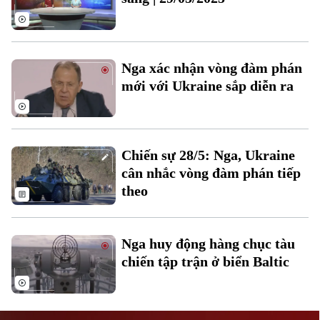
Nga xác nhận vòng đàm phán
mới với Ukraine sắp diễn ra
Liên hệ đường dây nóng (bấm để gọi)
Tòa soạn
Tòa soạn
Chiến sự 28/5: Nga, Ukraine
0865.116.699 (hotline)
0865.116.699
cân nhắc vòng đàm phán tiếp
theo
Nga huy động hàng chục tàu
chiến tập trận ở biển Baltic