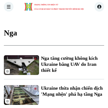
TRANG THÔNG TIN ĐIỆN TỬ
CỦA CƠ QUAN BÁO VÀ PHÁT THANH TRUYỀN HÌNH HÀ NỘI
THỜI SỰ
HÀ NỘI
THẾ GIỚI
KINH TẾ
NHÀ ĐẤT
Nga
Nga tăng cường không kích
Ukraine bằng UAV do Iran
thiết kế
Ukraine thừa nhận chiến dịch
'Mạng nhện' phá hạ tầng Nga