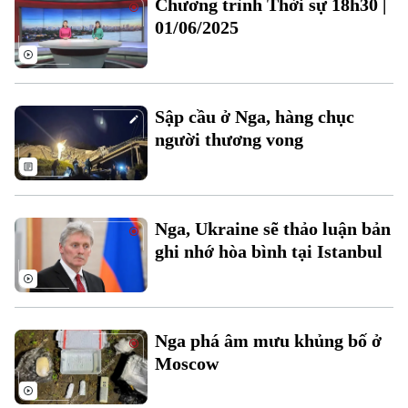
Chương trình Thời sự 18h30 |
Đất đai
Xe máy
01/06/2025
Tuyển sinh
Tin tức
Sức khỏe
Kinh nghiệm
Thị trường
Hướng nghiệp
Làng nghề
Y tế
Thể thao
Đánh giá
Sập cầu ở Nga, hàng chục
Di tích
Dinh dưỡng
người thương vong
Bóng đá
Giải trí
Tư vấn sức khỏe
Quần vợt
Tin tức
Đã phát sóng
Golf
Nga, Ukraine sẽ thảo luận bản
Sao
ghi nhớ hòa bình tại Istanbul
Điện ảnh
Thời trang
Nga phá âm mưu khủng bố ở
Âm nhạc
Moscow