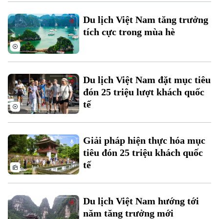
Du lịch Việt Nam tăng trưởng
tích cực trong mùa hè
Chuyên mục
Thời sự
Du lịch Việt Nam đặt mục tiêu
Hà Nội
Hà Nội
đón 25 triệu lượt khách quốc
tế
Chính trị
Nhịp sống Hà Nội
Thế giới
Xã hội
Người Hà Nội
Tin tức
Giải pháp hiện thực hóa mục
Kinh tế
An ninh trật tự
tiêu đón 25 triệu khách quốc
Khoảnh khắc Hà Nội
Quân sự
tế
Tin tức
Nhà đất
Công nghệ
Ẩm thực
Hồ sơ
Cafe sáng
Tin tức
Tàu và Xe
Du lịch Việt Nam hướng tới
Người Việt 4 phương
Tài chính Ngân hàng
năm tăng trưởng mới
Đầu tư