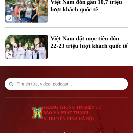
Việt Nam đón gần 10,7 triệu
Âm nhạc
lượt khách quốc tế
Theo dõi Hà Nội On
Việt Nam đặt mục tiêu đón
22-23 triệu lượt khách quốc tế
Liên hệ đường dây nóng (bấm để gọi)
TRANG THÔNG TIN ĐIỆN TỬ
Tòa soạn
Tòa soạn
BÁO VÀ PHÁT THANH
0865.116.699 (hotline)
0865.116.699
& TRUYỀN HÌNH HÀ NỘI