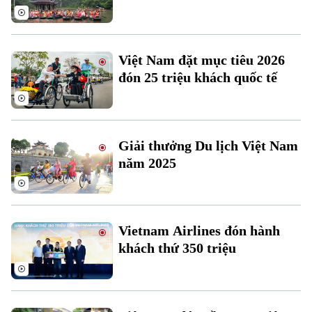
Ô tô
Giáo dục
Doanh nghiệp
Căn hộ
Tàu
Tin tức
Văn hóa
Việt Nam đặt mục tiêu 2026
Đất đai
Xe máy
đón 25 triệu khách quốc tế
Tuyển sinh
Tin tức
Sức khỏe
Kinh nghiệm
Thị trường
Hướng nghiệp
Làng nghề
Y tế
Thể thao
Đánh giá
Giải thưởng Du lịch Việt Nam
Di tích
Dinh dưỡng
năm 2025
Bóng đá
Giải trí
Tư vấn sức khỏe
Quần vợt
Tin tức
Đã phát sóng
Golf
Vietnam Airlines đón hành
Sao
khách thứ 350 triệu
Điện ảnh
Thời trang