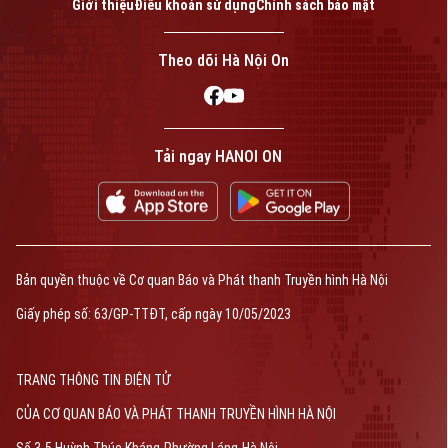
Giới thiệu
Điều khoản sử dụng
Chính sách bảo mật
Theo dõi Hà Nội On
Tải ngay HANOI ON
Bản quyền thuộc về Cơ quan Báo và Phát thanh Truyền hình Hà Nội Giấy
phép số: Số 63/GP-TTDT, cấp ngày 10/05/2023
TRANG THÔNG TIN ĐIỆN TỬ
CỦA CƠ QUAN BÁO VÀ PHÁT THANH TRUYỀN HÌNH HÀ NỘI
Số 3-5 Huỳnh Thúc Kháng-Phường Láng-Hà Nội
Giám đốc: NGUYỄN THANH LIÊM
Bản quyền thuộc về Cơ quan Báo và Phát thanh Truyền hình Hà Nội
Phó Giám đốc: Nguyễn Kim Khiêm, Nguyễn Minh Đức, Nguyễn Thành Lợi
Giấy phép số: 63/GP-TTĐT, cấp ngày 10/05/2023
TRANG THÔNG TIN ĐIỆN TỬ
CỦA CƠ QUAN BÁO VÀ PHÁT THANH TRUYỀN HÌNH HÀ NỘI