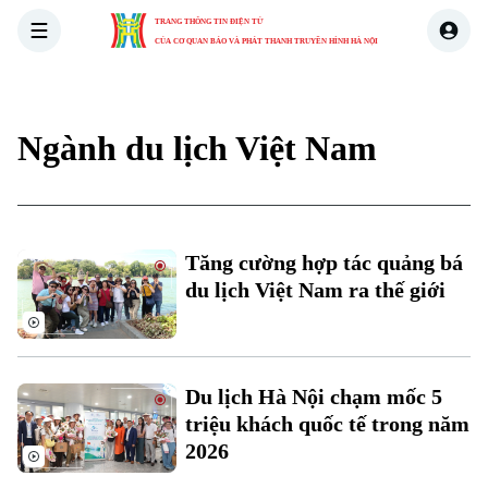
TRANG THÔNG TIN ĐIỆN TỬ
CỦA CƠ QUAN BÁO VÀ PHÁT THANH TRUYỀN HÌNH HÀ NỘI
THỜI SỰ
HÀ NỘI
THẾ GIỚI
KINH TẾ
NHÀ ĐẤT
Ngành du lịch Việt Nam
Tăng cường hợp tác quảng bá
du lịch Việt Nam ra thế giới
Xu hướng
Du lịch Hà Nội chạm mốc 5
triệu khách quốc tế trong năm
2026