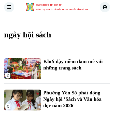
TRANG THÔNG TIN ĐIỆN TỬ
CỦA CƠ QUAN BÁO VÀ PHÁT THANH TRUYỀN HÌNH HÀ NỘI
THỜI SỰ
HÀ NỘI
THẾ GIỚI
KINH TẾ
NHÀ ĐẤT
ngày hội sách
Xu hướng
Khơi dậy niềm đam mê với
những trang sách
Chuyên mục
Phường Yên Sở phát động
Ngày hội 'Sách và Văn hóa
Thời sự
đọc năm 2026'