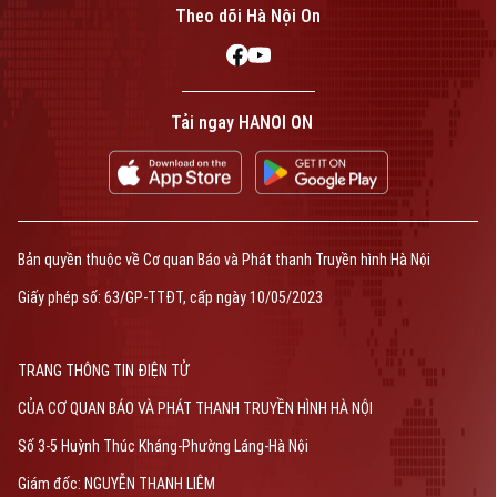
Liên hệ đường dây nóng (bấm để gọi)
Theo dõi Hà Nội On
Tòa soạn
Tòa soạn
0865.116.699 (hotline)
0865.116.699
Tải ngay HANOI ON
Bản quyền thuộc về Cơ quan Báo và Phát thanh Truyền hình Hà Nội Giấy
phép số: Số 63/GP-TTDT, cấp ngày 10/05/2023
Bản quyền thuộc về Cơ quan Báo và Phát thanh Truyền hình Hà Nội
TRANG THÔNG TIN ĐIỆN TỬ
Giấy phép số: 63/GP-TTĐT, cấp ngày 10/05/2023
CỦA CƠ QUAN BÁO VÀ PHÁT THANH TRUYỀN HÌNH HÀ NỘI
Số 3-5 Huỳnh Thúc Kháng-Phường Láng-Hà Nội
Giám đốc: NGUYỄN THANH LIÊM
Phó Giám đốc: Nguyễn Kim Khiêm, Nguyễn Minh Đức, Nguyễn Thành Lợi
TRANG THÔNG TIN ĐIỆN TỬ
CỦA CƠ QUAN BÁO VÀ PHÁT THANH TRUYỀN HÌNH HÀ NỘI
Số 3-5 Huỳnh Thúc Kháng-Phường Láng-Hà Nội
Giám đốc: NGUYỄN THANH LIÊM