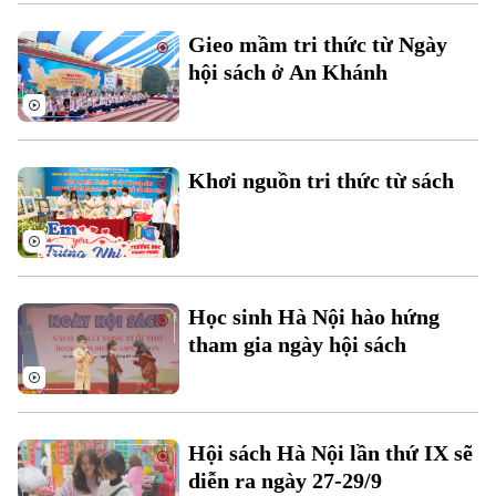
Hà Nội
Hà Nội
Gieo mầm tri thức từ Ngày
Chính trị
Nhịp sống Hà Nội
hội sách ở An Khánh
Thế giới
Xã hội
Người Hà Nội
Tin tức
Kinh tế
An ninh trật tự
Khoảnh khắc Hà Nội
Khơi nguồn tri thức từ sách
Quân sự
Tin tức
Nhà đất
Công nghệ
Ẩm thực
Hồ sơ
Cafe sáng
Tin tức
Tàu và Xe
Người Việt 4 phương
Tài chính Ngân hàng
Đầu tư
Học sinh Hà Nội hào hứng
Ô tô
Giáo dục
tham gia ngày hội sách
Doanh nghiệp
Căn hộ
Tàu
Tin tức
Văn hóa
Đất đai
Xe máy
Tuyển sinh
Tin tức
Hội sách Hà Nội lần thứ IX sẽ
Sức khỏe
Kinh nghiệm
Thị trường
diễn ra ngày 27-29/9
Hướng nghiệp