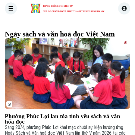
TRANG THÔNG TIN ĐIỆN TỬ
CỦA CƠ QUAN BÁO VÀ PHÁT THANH TRUYỀN HÌNH HÀ NỘI
THỜI SỰ
HÀ NỘI
THẾ GIỚI
KINH TẾ
NHÀ ĐẤT
Ngày sách và văn hoá đọc Việt Nam
Xu hướng
Phường Phúc Lợi lan tỏa tình yêu sách và văn
hóa đọc
Sáng 20/4, phường Phúc Lợi khai mạc chuỗi sự kiện hưởng ứng
Ngày Sách và Văn hoá đọc Việt Nam lần thứ V năm 2026 tại các