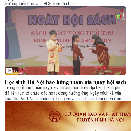
trường Tiểu học và THCS trên địa bàn.
Chuyên mục
Thời sự
Hà Nội
Hà Nội
Học sinh Hà Nội hào hứng tham gia ngày hội sách
Trong suốt một tuần nay, các trường học trên địa bàn thành phố
đã liên tục tổ chức các hoạt động hưởng ứng Ngày sách và văn
Chính trị
Nhịp sống Hà Nội
Thế giới
hoá đọc Việt Nam, khơi dậy tình yêu và hình thành thói quen đọc
sách cho các em học sinh.
Xã hội
Người Hà Nội
Tin tức
Kinh tế
An ninh trật tự
Khoảnh khắc Hà Nội
Quân sự
Tin tức