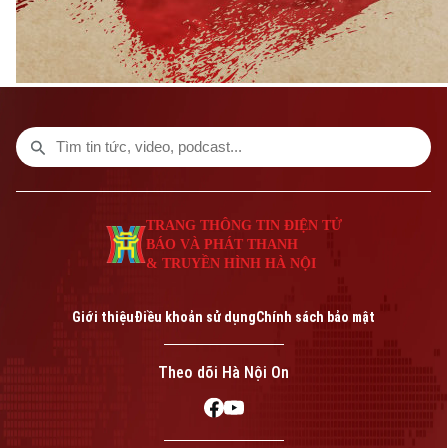
Liên hệ đường dây nóng (bấm để gọi)
Tòa soạn
Tòa soạn
0865.116.699 (hotline)
0865.116.699
TRANG THÔNG TIN ĐIỆN TỬ
BÁO VÀ PHÁT THANH
& TRUYỀN HÌNH HÀ NỘI
Giới thiệu
Điều khoản sử dụng
Chính sách bảo mật
Theo dõi Hà Nội On
Bản quyền thuộc về Cơ quan Báo và Phát thanh Truyền hình Hà Nội Giấy
phép số: Số 63/GP-TTDT, cấp ngày 10/05/2023