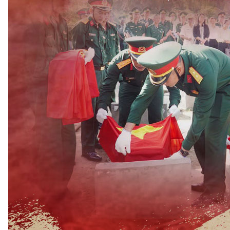
Điện ảnh
Thời trang
Âm nhạc
Theo dõi Hà Nội On