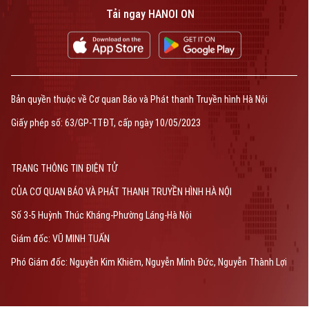
Tải ngay HANOI ON
TRANG THÔNG TIN ĐIỆN TỬ
CỦA CƠ QUAN BÁO VÀ PHÁT THANH TRUYỀN HÌNH HÀ NỘI
Số 3-5 Huỳnh Thúc Kháng-Phường Láng-Hà Nội
Giám đốc: VŨ MINH TUẤN
Phó Giám đốc: Nguyễn Kim Khiêm, Nguyễn Minh Đức, Nguyễn Thành Lợi
Bản quyền thuộc về Cơ quan Báo và Phát thanh Truyền hình Hà Nội
Giấy phép số: 63/GP-TTĐT, cấp ngày 10/05/2023
TRANG THÔNG TIN ĐIỆN TỬ
CỦA CƠ QUAN BÁO VÀ PHÁT THANH TRUYỀN HÌNH HÀ NỘI
Số 3-5 Huỳnh Thúc Kháng-Phường Láng-Hà Nội
Giám đốc: VŨ MINH TUẤN
Phó Giám đốc: Nguyễn Kim Khiêm, Nguyễn Minh Đức, Nguyễn Thành Lợi