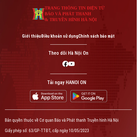
An ninh trật tự
Khoảnh khắc Hà Nội
Quân sự
TRANG THÔNG TIN ĐIỆN TỬ
Tin tức
Nhà đất
BÁO VÀ PHÁT THANH
Công nghệ
Ẩm thực
& TRUYỀN HÌNH HÀ NỘI
Hồ sơ
Cafe sáng
Tin tức
Tàu và Xe
Người Việt 4 phương
Giới thiệu
Điều khoản sử dụng
Chính sách bảo mật
Tài chính Ngân hàng
Đầu tư
Ô tô
Giáo dục
Theo dõi Hà Nội On
Doanh nghiệp
Căn hộ
Tàu
Tin tức
Văn hóa
Đất đai
Xe máy
Tuyển sinh
Tin tức
Tải ngay HANOI ON
Sức khỏe
Kinh nghiệm
Thị trường
Hướng nghiệp
Làng nghề
Y tế
Thể thao
Đánh giá
Di tích
Dinh dưỡng
Bóng đá
Giải trí
Bản quyền thuộc về Cơ quan Báo và Phát thanh Truyền hình Hà Nội
Tư vấn sức khỏe
Quần vợt
Giấy phép số: 63/GP-TTĐT, cấp ngày 10/05/2023
Tin tức
Đã phát sóng