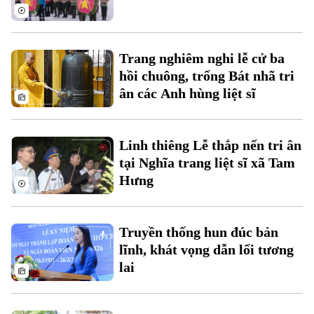
Chuyên mục
Thời sự
Trang nghiêm nghi lễ cử ba
Hà Nội
Hà Nội
hồi chuông, trống Bát nhã tri
ân các Anh hùng liệt sĩ
Chính trị
Nhịp sống Hà Nội
Thế giới
Xã hội
Người Hà Nội
Linh thiêng Lễ thắp nến tri ân
Tin tức
Kinh tế
tại Nghĩa trang liệt sĩ xã Tam
An ninh trật tự
Khoảnh khắc Hà Nội
Hưng
Quân sự
Tin tức
Nhà đất
Công nghệ
Ẩm thực
Hồ sơ
Cafe sáng
Tin tức
Truyền thống hun đúc bản
Tàu và Xe
Người Việt 4 phương
lĩnh, khát vọng dẫn lối tương
Tài chính Ngân hàng
Đầu tư
lai
Ô tô
Giáo dục
Doanh nghiệp
Căn hộ
Tàu
Tin tức
Văn hóa