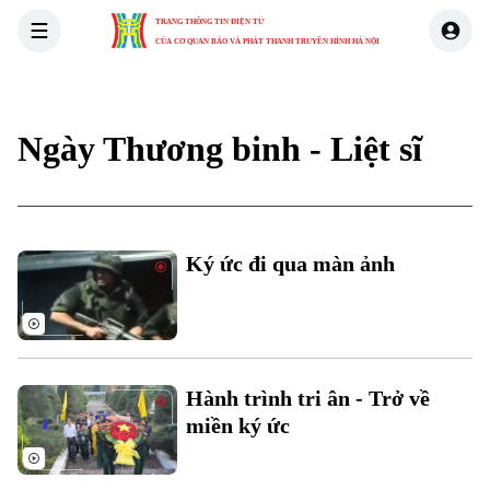
TRANG THÔNG TIN ĐIỆN TỬ
CỦA CƠ QUAN BÁO VÀ PHÁT THANH TRUYỀN HÌNH HÀ NỘI
THỜI SỰ
HÀ NỘI
THẾ GIỚI
KINH TẾ
NHÀ ĐẤT
Ngày Thương binh - Liệt sĩ
Ký ức đi qua màn ảnh
Hành trình tri ân - Trở về
miền ký ức