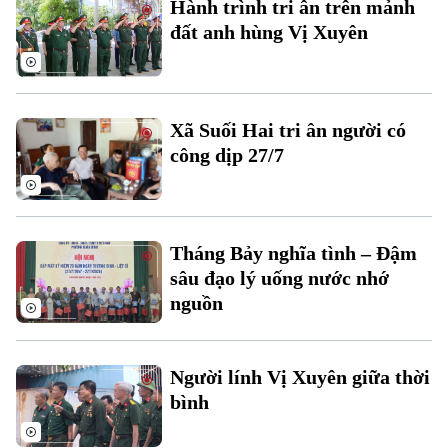
Hành trình tri ân trên mảnh
Đất đai
Xe máy
đất anh hùng Vị Xuyên
Tuyển sinh
Tin tức
Sức khỏe
Kinh nghiệm
Thị trường
Hướng nghiệp
Làng nghề
Y tế
Thể thao
Đánh giá
Xã Suối Hai tri ân người có
Di tích
công dịp 27/7
Dinh dưỡng
Bóng đá
Giải trí
Tư vấn sức khỏe
Quần vợt
Tin tức
Đã phát sóng
Tháng Bảy nghĩa tình – Đậm
Golf
Sao
sâu đạo lý uống nước nhớ
nguồn
Điện ảnh
Thời trang
Người lính Vị Xuyên giữa thời
bình
Âm nhạc