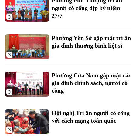
Phường Phú Thượng tri ân
người có công dịp kỷ niệm
27/7
Phường Yên Sở gặp mặt tri ân
gia đình thương binh liệt sĩ
Liên hệ đường dây nóng (bấm để gọi)
Tòa soạn
Tòa soạn
Phường Cửa Nam gặp mặt các
0865.116.699 (hotline)
0865.116.699
gia đình chính sách, người có
công
Hội nghị Tri ân người có công
với cách mạng toàn quốc