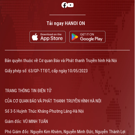
Bản quyền thuộc về Cơ quan Báo và Phát thanh Truyền hình Hà Nội Giấy
phép số: Số 63/GP-TTDT, cấp ngày 10/05/2023
Tải ngay HANOI ON
TRANG THÔNG TIN ĐIỆN TỬ
CỦA CƠ QUAN BÁO VÀ PHÁT THANH TRUYỀN HÌNH HÀ NỘI
Số 3-5 Huỳnh Thúc Kháng-Phường Láng-Hà Nội
Giám đốc: VŨ MINH TUẤN
Phó Giám đốc: Nguyễn Kim Khiêm, Nguyễn Minh Đức, Nguyễn Thành Lợi
Bản quyền thuộc về Cơ quan Báo và Phát thanh Truyền hình Hà Nội
Giấy phép số: 63/GP-TTĐT, cấp ngày 10/05/2023
TRANG THÔNG TIN ĐIỆN TỬ
CỦA CƠ QUAN BÁO VÀ PHÁT THANH TRUYỀN HÌNH HÀ NỘI
Số 3-5 Huỳnh Thúc Kháng-Phường Láng-Hà Nội
Giám đốc: VŨ MINH TUẤN
Phó Giám đốc: Nguyễn Kim Khiêm, Nguyễn Minh Đức, Nguyễn Thành Lợi