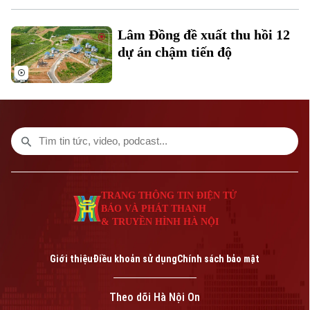
Lâm Đồng đề xuất thu hồi 12
dự án chậm tiến độ
Liên hệ đường dây nóng (bấm để gọi)
Tòa soạn
Tòa soạn
0865.116.699 (hotline)
0865.116.699
TRANG THÔNG TIN ĐIỆN TỬ
BÁO VÀ PHÁT THANH
& TRUYỀN HÌNH HÀ NỘI
Giới thiệu
Điều khoản sử dụng
Chính sách bảo mật
Theo dõi Hà Nội On