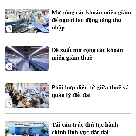
Mở rộng các khoản miễn giảm
để người lao động tăng thu
nhập
Đề xuất mở rộng các khoản
miễn giảm thuế
Chuyên mục
Thời sự
Phối hợp điện tử giữa thuế và
Hà Nội
Hà Nội
quản lý đất đai
Chính trị
Nhịp sống Hà Nội
Thế giới
Xã hội
Người Hà Nội
Tin tức
Tái cấu trúc thủ tục hành
Kinh tế
An ninh trật tự
chính lĩnh vực đất đai
Khoảnh khắc Hà Nội