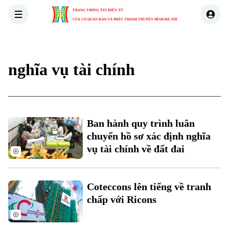
TRANG THÔNG TIN ĐIỆN TỬ
CỦA CƠ QUAN BÁO VÀ PHÁT THANH TRUYỀN HÌNH HÀ NỘI
THỜI SỰ
HÀ NỘI
THẾ GIỚI
KINH TẾ
NHÀ ĐẤT
nghĩa vụ tài chính
Ban hành quy trình luân
chuyển hồ sơ xác định nghĩa
vụ tài chính về đất đai
Xu hướng
Coteccons lên tiếng về tranh
chấp với Ricons