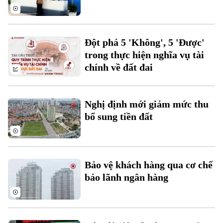
Quân sự
Tin tức
Nhà đất
Công nghệ
Ẩm thực
Hồ sơ
Cafe sáng
Tin tức
Tàu và Xe
Đột phá 5 'Không', 5 'Được'
Người Việt 4 phương
Tài chính Ngân hàng
trong thực hiện nghĩa vụ tài
Đầu tư
Ô tô
chính về đất đai
Giáo dục
Doanh nghiệp
Căn hộ
Tàu
Tin tức
Văn hóa
Nghị định mới giảm mức thu
Đất đai
Xe máy
bổ sung tiền đất
Tuyển sinh
Tin tức
Sức khỏe
Kinh nghiệm
Thị trường
Hướng nghiệp
Làng nghề
Y tế
Thể thao
Đánh giá
Bảo vệ khách hàng qua cơ chế
Di tích
Dinh dưỡng
bảo lãnh ngân hàng
Bóng đá
Giải trí
Tư vấn sức khỏe
Quần vợt
Tin tức
Đã phát sóng