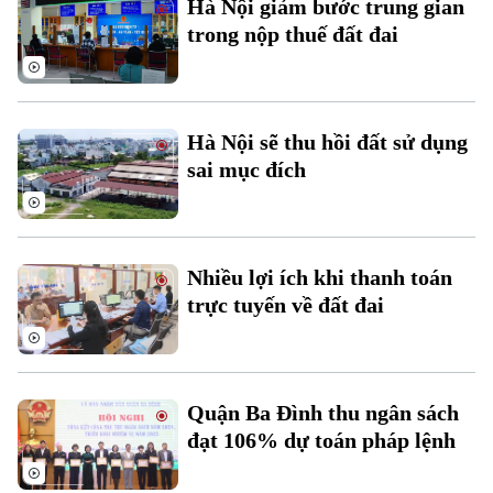
Golf
Hà Nội giảm bước trung gian
Sao
trong nộp thuế đất đai
Điện ảnh
Thời trang
Hà Nội sẽ thu hồi đất sử dụng
Âm nhạc
sai mục đích
Theo dõi Hà Nội On
Nhiều lợi ích khi thanh toán
trực tuyến về đất đai
Quận Ba Đình thu ngân sách
đạt 106% dự toán pháp lệnh