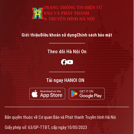
An ninh trật tự
Khoảnh khắc Hà Nội
TRANG THÔNG TIN ĐIỆN TỬ
Quân sự
Tin tức
Nhà đất
BÁO VÀ PHÁT THANH
Công nghệ
Ẩm thực
& TRUYỀN HÌNH HÀ NỘI
Hồ sơ
Cafe sáng
Tin tức
Tàu và Xe
Giới thiệu
Điều khoản sử dụng
Chính sách bảo mật
Người Việt 4 phương
Tài chính Ngân hàng
Đầu tư
Ô tô
Giáo dục
Theo dõi Hà Nội On
Doanh nghiệp
Căn hộ
Tàu
Tin tức
Văn hóa
Đất đai
Xe máy
Tuyển sinh
Tin tức
Tải ngay HANOI ON
Sức khỏe
Kinh nghiệm
Thị trường
Hướng nghiệp
Làng nghề
Y tế
Thể thao
Đánh giá
Di tích
Dinh dưỡng
Bóng đá
Giải trí
Bản quyền thuộc về Cơ quan Báo và Phát thanh Truyền hình Hà Nội
Tư vấn sức khỏe
Quần vợt
Giấy phép số: 63/GP-TTĐT, cấp ngày 10/05/2023
Tin tức
Đã phát sóng