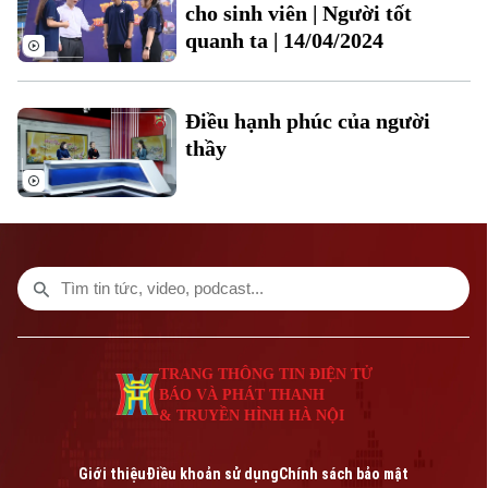
cho sinh viên | Người tốt
Làng nghề
Y tế
Thể thao
Đánh giá
quanh ta | 14/04/2024
Di tích
Dinh dưỡng
Bóng đá
Giải trí
Điều hạnh phúc của người
Tư vấn sức khỏe
Quần vợt
thầy
Tin tức
Đã phát sóng
Golf
Sao
Điện ảnh
Thời trang
Theo dõi Hà Nội On
Âm nhạc
TRANG THÔNG TIN ĐIỆN TỬ
BÁO VÀ PHÁT THANH
& TRUYỀN HÌNH HÀ NỘI
Giới thiệu
Điều khoản sử dụng
Chính sách bảo mật