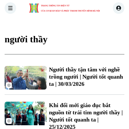
TRANG THÔNG TIN ĐIỆN TỬ
CỦA CƠ QUAN BÁO VÀ PHÁT THANH TRUYỀN HÌNH HÀ NỘI
THỜI SỰ
HÀ NỘI
THẾ GIỚI
KINH TẾ
NHÀ ĐẤT
người thầy
Xu hướng
Người thầy tận tâm với nghề
trồng người | Người tốt quanh
ta | 30/03/2026
Khi đổi mới giáo dục bắt
Chuyên mục
nguồn từ trái tim người thầy |
Thời sự
Người tốt quanh ta |
25/12/2025