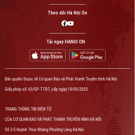
Liên hệ đường dây nóng (bấm để gọi)
Theo dõi Hà Nội On
Tòa soạn
Tòa soạn
0865.116.699 (hotline)
0865.116.699
Tải ngay HANOI ON
Bản quyền thuộc về Cơ quan Báo và Phát thanh Truyền hình Hà Nội Giấy
phép số: Số 63/GP-TTDT, cấp ngày 10/05/2023
Bản quyền thuộc về Cơ quan Báo và Phát thanh Truyền hình Hà Nội
TRANG THÔNG TIN ĐIỆN TỬ
Giấy phép số: 63/GP-TTĐT, cấp ngày 10/05/2023
CỦA CƠ QUAN BÁO VÀ PHÁT THANH TRUYỀN HÌNH HÀ NỘI
Số 3-5 Huỳnh Thúc Kháng-Phường Láng-Hà Nội
Giám đốc: NGUYỄN THANH LIÊM
Phó Giám đốc: Nguyễn Kim Khiêm, Nguyễn Minh Đức, Nguyễn Thành Lợi
TRANG THÔNG TIN ĐIỆN TỬ
CỦA CƠ QUAN BÁO VÀ PHÁT THANH TRUYỀN HÌNH HÀ NỘI
Số 3-5 Huỳnh Thúc Kháng-Phường Láng-Hà Nội