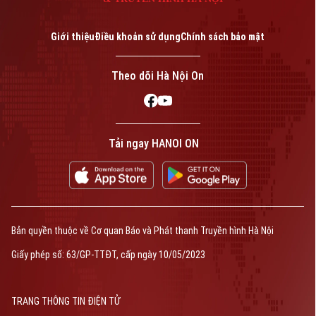
Giới thiệu
Điều khoản sử dụng
Chính sách bảo mật
Theo dõi Hà Nội On
Bản quyền thuộc về Cơ quan Báo và Phát thanh Truyền hình Hà Nội Giấy
phép số: Số 63/GP-TTDT, cấp ngày 10/05/2023
TRANG THÔNG TIN ĐIỆN TỬ
Tải ngay HANOI ON
CỦA CƠ QUAN BÁO VÀ PHÁT THANH TRUYỀN HÌNH HÀ NỘI
Số 3-5 Huỳnh Thúc Kháng-Phường Láng-Hà Nội
Giám đốc: VŨ MINH TUẤN
Phó Giám đốc: Nguyễn Kim Khiêm, Nguyễn Minh Đức, Nguyễn Thành Lợi
Bản quyền thuộc về Cơ quan Báo và Phát thanh Truyền hình Hà Nội
Giấy phép số: 63/GP-TTĐT, cấp ngày 10/05/2023
TRANG THÔNG TIN ĐIỆN TỬ