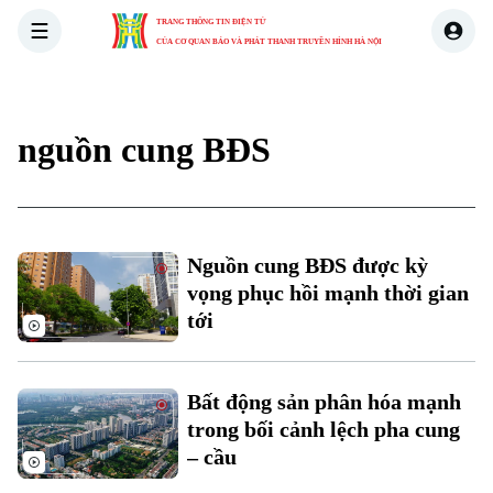
TRANG THÔNG TIN ĐIỆN TỬ
CỦA CƠ QUAN BÁO VÀ PHÁT THANH TRUYỀN HÌNH HÀ NỘI
THỜI SỰ
HÀ NỘI
THẾ GIỚI
KINH TẾ
NHÀ ĐẤT
nguồn cung BĐS
Nguồn cung BĐS được kỳ
vọng phục hồi mạnh thời gian
tới
Bất động sản phân hóa mạnh
Xu hướng
trong bối cảnh lệch pha cung
– cầu