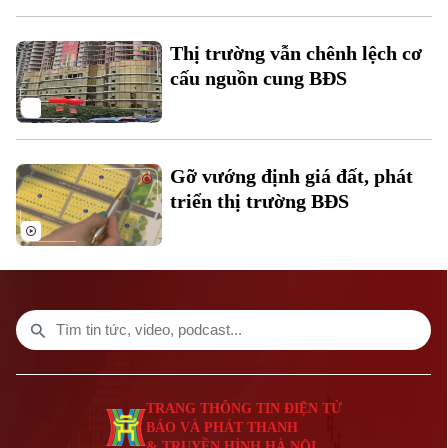
Thị trường vẫn chênh lệch cơ
cấu nguồn cung BĐS
Gỡ vướng định giá đất, phát
triển thị trường BĐS
Liên hệ đường dây nóng (bấm để gọi)
Tòa soạn
Tòa soạn
0865.116.699 (hotline)
0865.116.699
TRANG THÔNG TIN ĐIỆN TỬ
BÁO VÀ PHÁT THANH
& TRUYỀN HÌNH HÀ NỘI