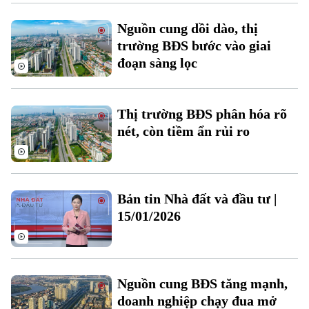
Nguồn cung dồi dào, thị
trường BĐS bước vào giai
đoạn sàng lọc
Thị trường BĐS phân hóa rõ
nét, còn tiềm ẩn rủi ro
Chuyên mục
Thời sự
Bản tin Nhà đất và đầu tư |
15/01/2026
Hà Nội
Hà Nội
Chính trị
Nhịp sống Hà Nội
Thế giới
Nguồn cung BĐS tăng mạnh,
Xã hội
doanh nghiệp chạy đua mở
Người Hà Nội
Tin tức