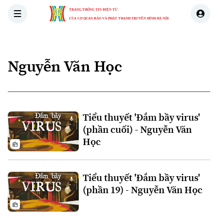
TRANG THÔNG TIN ĐIỆN TỬ
CỦA CƠ QUAN BÁO VÀ PHÁT THANH TRUYỀN HÌNH HÀ NỘI
THỜI SỰ
HÀ NỘI
THẾ GIỚI
KINH TẾ
NHÀ ĐẤT
Nguyễn Văn Học
Tiểu thuyết 'Đắm bầy virus'
(phần cuối) - Nguyễn Văn
Học
Tiểu thuyết 'Đắm bầy virus'
(phần 19) - Nguyễn Văn Học