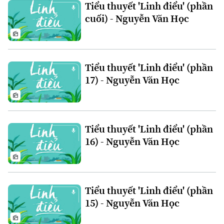
Tiểu thuyết 'Linh điểu' (phần
cuối) - Nguyễn Văn Học
Tiểu thuyết 'Linh điểu' (phần
17) - Nguyễn Văn Học
Bản quyền thuộc về Cơ quan Báo và Phát thanh Truyền hình Hà Nội Giấy
phép số: Số 63/GP-TTDT, cấp ngày 10/05/2023
TRANG THÔNG TIN ĐIỆN TỬ
Tiểu thuyết 'Linh điểu' (phần
CỦA CƠ QUAN BÁO VÀ PHÁT THANH TRUYỀN HÌNH HÀ NỘI
16) - Nguyễn Văn Học
Số 3-5 Huỳnh Thúc Kháng-Phường Láng-Hà Nội
Giám đốc: VŨ MINH TUẤN
Phó Giám đốc: Nguyễn Kim Khiêm, Nguyễn Minh Đức, Nguyễn Thành Lợi
Tiểu thuyết 'Linh điểu' (phần
15) - Nguyễn Văn Học