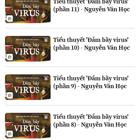
Tiểu thuyết 'Đắm bầy virus'
Đất đai
Xe máy
(phần 11) - Nguyễn Văn Học
Tuyển sinh
Tin tức
Sức khỏe
Kinh nghiệm
Thị trường
Hướng nghiệp
Làng nghề
Y tế
Thể thao
Đánh giá
Tiểu thuyết 'Đắm bầy virus'
Di tích
Dinh dưỡng
(phần 10) - Nguyễn Văn Học
Bóng đá
Giải trí
Tư vấn sức khỏe
Quần vợt
Tin tức
Đã phát sóng
Tiểu thuyết 'Đắm bầy virus'
Golf
Sao
(phần 9) - Nguyễn Văn Học
Điện ảnh
Thời trang
Tiểu thuyết 'Đắm bầy virus'
(phần 8) - Nguyễn Văn Học
Âm nhạc