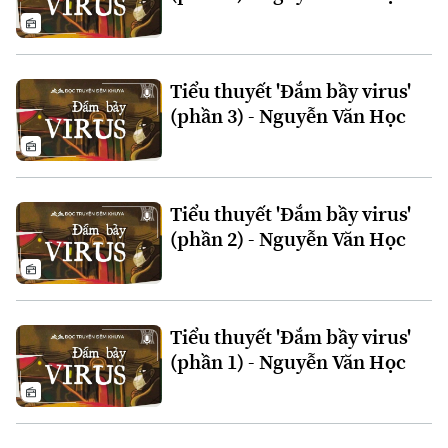
Tiểu thuyết 'Đắm bầy virus'
(phần 3) - Nguyễn Văn Học
Liên hệ đường dây nóng (bấm để gọi)
Tòa soạn
Tòa soạn
Tiểu thuyết 'Đắm bầy virus'
0865.116.699 (hotline)
0865.116.699
(phần 2) - Nguyễn Văn Học
Tiểu thuyết 'Đắm bầy virus'
(phần 1) - Nguyễn Văn Học