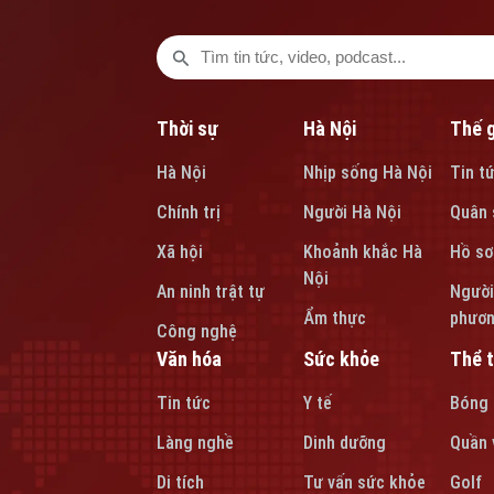
Thời sự
Hà Nội
Thế g
Hà Nội
Nhịp sống Hà Nội
Tin t
Chính trị
Người Hà Nội
Quân 
Xã hội
Khoảnh khắc Hà
Hồ sơ
Nội
An ninh trật tự
Người
Ẩm thực
phươ
Công nghệ
Văn hóa
Sức khỏe
Thể 
Tin tức
Y tế
Bóng
Làng nghề
Dinh dưỡng
Quần 
Di tích
Tư vấn sức khỏe
Golf