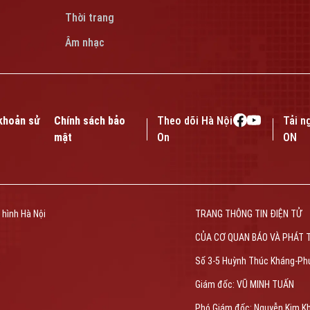
Thời trang
Âm nhạc
khoản sử
Chính sách bảo
Theo dõi Hà Nội
Tải n
mật
On
ON
 hình Hà Nội
TRANG THÔNG TIN ĐIỆN TỬ
CỦA CƠ QUAN BÁO VÀ PHÁT 
Số 3-5 Huỳnh Thúc Kháng-Ph
Giám đốc: VŨ MINH TUẤN
Phó Giám đốc: Nguyễn Kim K