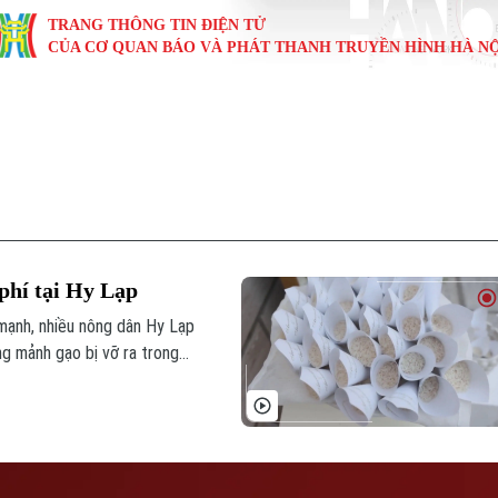
TRANG THÔNG TIN ĐIỆN TỬ
CỦA CƠ QUAN BÁO VÀ PHÁT THANH TRUYỀN HÌNH HÀ NỘ
KINH TẾ
NHÀ ĐẤT
TÀU VÀ XE
GIÁO DỤC
VĂN HÓA
SỨC KHỎ
i
Tin tức
Tin tức
Ô tô
Tin tức
Tin tức
Y tế
ự
Cafe sáng
Đầu tư
Tàu
Tuyển sinh
Làng nghề
Dinh dư
Nội
Tài chính Ngân hàng
Căn hộ
Xe máy
Hướng nghiệp
Di tích
Tư vấn 
phí tại Hy Lạp
iệt 4 phương
Doanh nghiệp
Đất đai
Thị trường
 mạnh, nhiều nông dân Hy Lạp
ng mảnh gạo bị vỡ ra trong
Kinh nghiệm
Đánh giá
trong các lễ cưới, thay vì