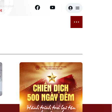
I
E
THỂ THAO
GIẢI TRÍ
ĐÃ PHÁT SÓNG
Bóng đá
Tin tức
ỡng
Quần vợt
Sao
sức khỏe
Golf
Điện ảnh
Thời trang
Âm nhạc