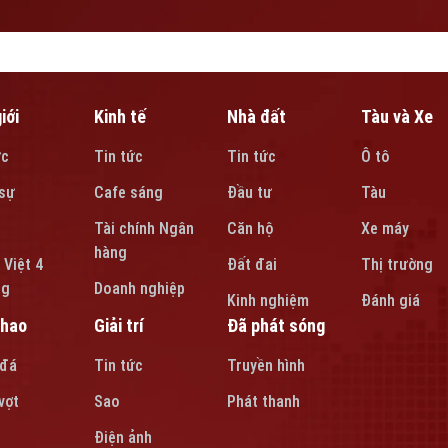
iới
Kinh tế
Nhà đất
Tàu và Xe
ức
Tin tức
Tin tức
Ô tô
sự
Cafe sáng
Đầu tư
Tàu
Tài chính Ngân
Căn hộ
Xe máy
hàng
 Việt 4
Đất đai
Thị trường
ng
Doanh nghiệp
Kinh nghiệm
Đánh giá
thao
Giải trí
Đã phát sóng
 đá
Tin tức
Truyền hình
vợt
Sao
Phát thanh
Điện ảnh