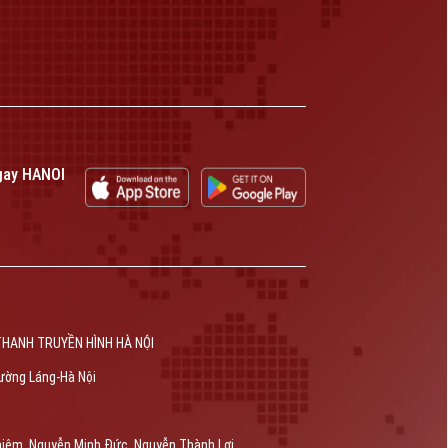
gay HANOI
THANH TRUYỀN HÌNH HÀ NỘI
ường Láng-Hà Nội
hiêm, Nguyễn Minh Đức, Nguyễn Thành Lợi