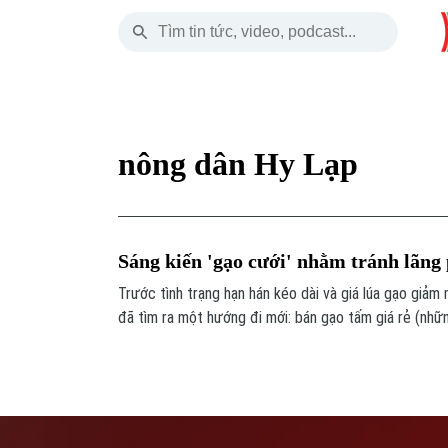
Thứ Sáu
THỜI SỰ
HÀ NỘI
THẾ GIỚI
07 Tháng 08, 2026
Hà Nội
Nhịp sống Hà Nộ
Tin tức
nông dân Hy Lạp
Chính trị
Người Hà Nội
Quân s
Xã hội
Khoảnh khắc Hà 
Hồ sơ
Sáng kiến 'gạo cưới' nhằm tránh lãng 
An ninh trật tự
Ẩm thực
Người V
Trước tình trạng hạn hán kéo dài và giá lúa gạo giảm
đã tìm ra một hướng đi mới: bán gạo tấm giá rẻ (nhữ
Công nghệ
quá trình xay xát, phơi khô hoặc vận chuyển) để dùng 
vứt bỏ hoặc dùng làm thức ăn chăn nuôi.