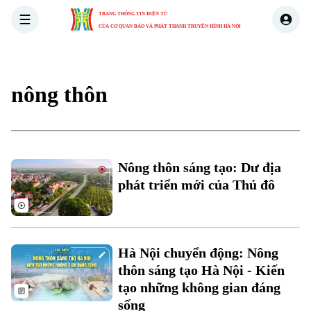
TRANG THÔNG TIN ĐIỆN TỬ
CỦA CƠ QUAN BÁO VÀ PHÁT THANH TRUYỀN HÌNH HÀ NỘI
THỜI SỰ
HÀ NỘI
THẾ GIỚI
KINH TẾ
NHÀ ĐẤT
nông thôn
Nông thôn sáng tạo: Dư địa
phát triển mới của Thủ đô
Hà Nội chuyển động: Nông
thôn sáng tạo Hà Nội - Kiến
tạo những không gian đáng
sống