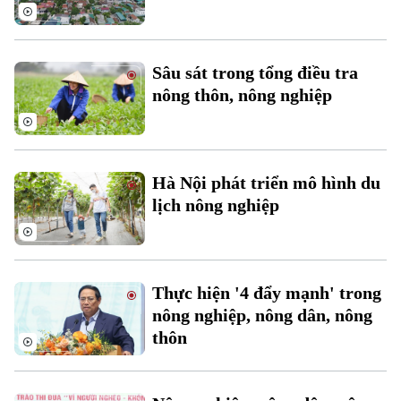
Doanh nghiệp
Căn hộ
Tàu
Tin tức
Văn hóa
Đất đai
Xe máy
Sâu sát trong tổng điều tra
Tuyển sinh
Tin tức
Sức khỏe
nông thôn, nông nghiệp
Kinh nghiệm
Thị trường
Hướng nghiệp
Làng nghề
Y tế
Thể thao
Đánh giá
Di tích
Dinh dưỡng
Hà Nội phát triển mô hình du
Bóng đá
Giải trí
lịch nông nghiệp
Tư vấn sức khỏe
Quần vợt
Tin tức
Đã phát sóng
Golf
Sao
Thực hiện '4 đẩy mạnh' trong
nông nghiệp, nông dân, nông
Điện ảnh
thôn
Thời trang
Âm nhạc