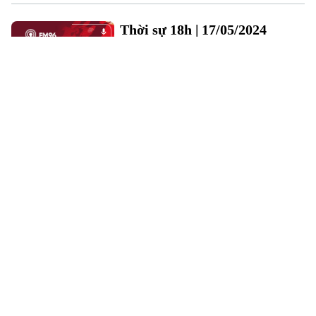
Thời sự 18h | 17/05/2024
Quốc Oai phát triển chi hội
nghề nghiệp nông dân | Nông
nghiệp nông thôn | 16/05/2024
Định hướng đô thị - nông thôn
phát triển hài hòa
Dành nguồn lực hoàn thành
các chỉ tiêu của Chương trình