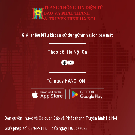
An ninh trật tự
Khoảnh khắc Hà Nội
TRANG THÔNG TIN ĐIỆN TỬ
Quân sự
Tin tức
Nhà đất
BÁO VÀ PHÁT THANH
Công nghệ
Ẩm thực
& TRUYỀN HÌNH HÀ NỘI
Hồ sơ
Cafe sáng
Tin tức
Tàu và Xe
Giới thiệu
Điều khoản sử dụng
Chính sách bảo mật
Người Việt 4 phương
Tài chính Ngân hàng
Đầu tư
Ô tô
Giáo dục
Theo dõi Hà Nội On
Doanh nghiệp
Căn hộ
Tàu
Tin tức
Văn hóa
Đất đai
Xe máy
Tuyển sinh
Tin tức
Tải ngay HANOI ON
Sức khỏe
Kinh nghiệm
Thị trường
Hướng nghiệp
Làng nghề
Y tế
Thể thao
Đánh giá
Di tích
Dinh dưỡng
Bóng đá
Giải trí
Bản quyền thuộc về Cơ quan Báo và Phát thanh Truyền hình Hà Nội
Tư vấn sức khỏe
Quần vợt
Giấy phép số: 63/GP-TTĐT, cấp ngày 10/05/2023
Tin tức
Đã phát sóng