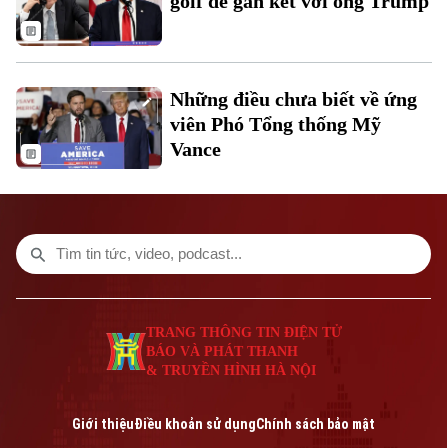
golf để gắn kết với ông Trump
Liên hệ đường dây nóng (bấm để gọi)
Tòa soạn
Tòa soạn
0865.116.699 (hotline)
0865.116.699
Những điều chưa biết về ứng
viên Phó Tổng thống Mỹ
Vance
TRANG THÔNG TIN ĐIỆN TỬ
BÁO VÀ PHÁT THANH
& TRUYỀN HÌNH HÀ NỘI
Giới thiệu
Điều khoản sử dụng
Chính sách bảo mật
Bản quyền thuộc về Cơ quan Báo và Phát thanh Truyền hình Hà Nội Giấy