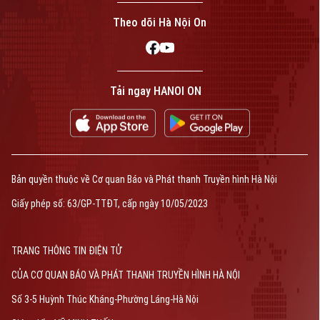
phép số: Số 63/GP-TTDT, cấp ngày 10/05/2023
Theo dõi Hà Nội On
TRANG THÔNG TIN ĐIỆN TỬ
CỦA CƠ QUAN BÁO VÀ PHÁT THANH TRUYỀN HÌNH HÀ NỘI
Số 3-5 Huỳnh Thúc Kháng-Phường Láng-Hà Nội
Giám đốc: VŨ MINH TUẤN
Phó Giám đốc: Nguyễn Kim Khiêm, Nguyễn Minh Đức, Nguyễn Thành Lợi
Tải ngay HANOI ON
Bản quyền thuộc về Cơ quan Báo và Phát thanh Truyền hình Hà Nội
Giấy phép số: 63/GP-TTĐT, cấp ngày 10/05/2023
TRANG THÔNG TIN ĐIỆN TỬ
CỦA CƠ QUAN BÁO VÀ PHÁT THANH TRUYỀN HÌNH HÀ NỘI
Số 3-5 Huỳnh Thúc Kháng-Phường Láng-Hà Nội