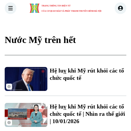
TRANG THÔNG TIN ĐIỆN TỬ
CỦA CƠ QUAN BÁO VÀ PHÁT THANH TRUYỀN HÌNH HÀ NỘI
THỜI SỰ
HÀ NỘI
THẾ GIỚI
KINH TẾ
NHÀ ĐẤT
Nước Mỹ trên hết
Hệ luỵ khi Mỹ rút khỏi các tổ
chức quốc tế
Hệ luỵ khi Mỹ rút khỏi các tổ
chức quốc tế | Nhìn ra thế giới
| 10/01/2026
Xu hướng