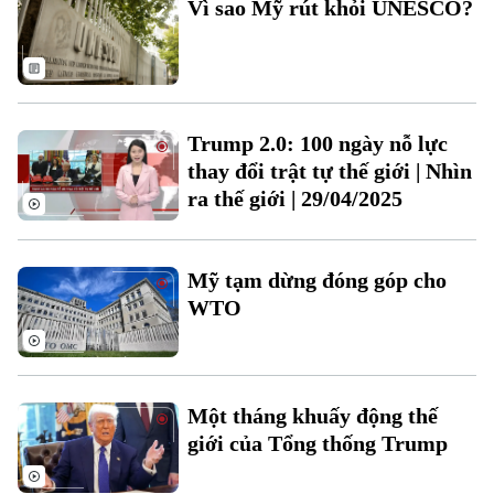
Vì sao Mỹ rút khỏi UNESCO?
Làng nghề
Y tế
Thể thao
Đánh giá
Di tích
Dinh dưỡng
Bóng đá
Giải trí
Tư vấn sức khỏe
Quần vợt
Trump 2.0: 100 ngày nỗ lực
Tin tức
Đã phát sóng
thay đổi trật tự thế giới | Nhìn
Golf
Sao
ra thế giới | 29/04/2025
Điện ảnh
Mỹ tạm dừng đóng góp cho
Thời trang
WTO
Âm nhạc
Một tháng khuấy động thế
giới của Tổng thống Trump