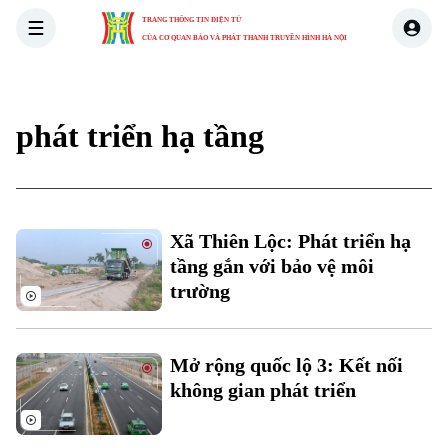
TRANG THÔNG TIN ĐIỆN TỬ
CỦA CƠ QUAN BÁO VÀ PHÁT THANH TRUYỀN HÌNH HÀ NỘI
THỜI SỰ
HÀ NỘI
THẾ GIỚI
KINH TẾ
NHÀ ĐẤT
phát triển hạ tầng
Xã Thiên Lộc: Phát triển hạ
tầng gắn với bảo vệ môi
trường
Mở rộng quốc lộ 3: Kết nối
không gian phát triển