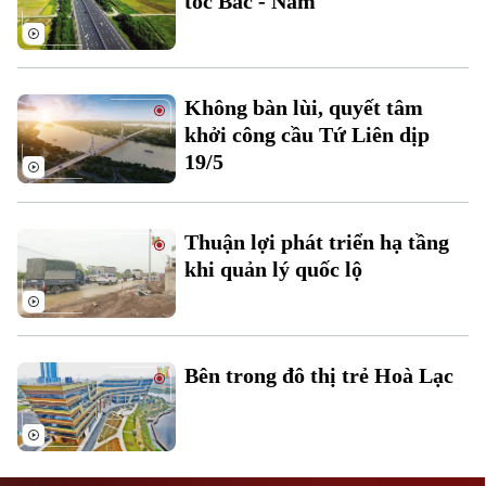
tốc Bắc - Nam
Không bàn lùi, quyết tâm
khởi công cầu Tứ Liên dịp
19/5
Liên hệ đường dây nóng (bấm để gọi)
Tòa soạn
Tòa soạn
Thuận lợi phát triển hạ tầng
0865.116.699 (hotline)
0865.116.699
khi quản lý quốc lộ
Bên trong đô thị trẻ Hoà Lạc