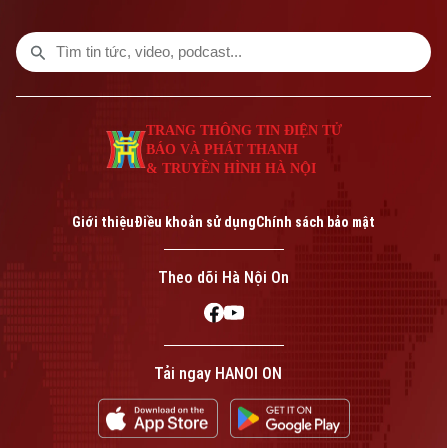
TRANG THÔNG TIN ĐIỆN TỬ
BÁO VÀ PHÁT THANH
& TRUYỀN HÌNH HÀ NỘI
Bản quyền thuộc về Cơ quan Báo và Phát thanh Truyền hình Hà Nội Giấy
phép số: Số 63/GP-TTDT, cấp ngày 10/05/2023
Giới thiệu
Điều khoản sử dụng
Chính sách bảo mật
TRANG THÔNG TIN ĐIỆN TỬ
CỦA CƠ QUAN BÁO VÀ PHÁT THANH TRUYỀN HÌNH HÀ NỘI
Theo dõi Hà Nội On
Số 3-5 Huỳnh Thúc Kháng-Phường Láng-Hà Nội
Giám đốc: VŨ MINH TUẤN
Phó Giám đốc: Nguyễn Kim Khiêm, Nguyễn Minh Đức, Nguyễn Thành Lợi
Tải ngay HANOI ON