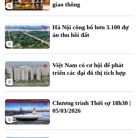
giao thông
Thời sự
Hà Nội công bố hơn 3.100 dự
Hà Nội
Hà Nội
án thu hồi đất
Chính trị
Nhịp sống Hà Nội
Thế giới
Xã hội
Người Hà Nội
Tin tức
Việt Nam có cơ hội để phát
Kinh tế
An ninh trật tự
triển các đại đô thị tích hợp
Khoảnh khắc Hà Nội
Quân sự
Tin tức
Nhà đất
Công nghệ
Ẩm thực
Hồ sơ
Cafe sáng
Tin tức
Tàu và Xe
Chương trình Thời sự 18h30 |
Người Việt 4 phương
Tài chính Ngân hàng
05/03/2026
Đầu tư
Ô tô
Giáo dục
Doanh nghiệp
Căn hộ
Tàu
Tin tức
Văn hóa