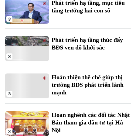
Phát triển hạ tầng, mục tiêu
Đất đai
Xe máy
tăng trưởng hai con số
Tuyển sinh
Tin tức
Sức khỏe
Kinh nghiệm
Thị trường
Hướng nghiệp
Làng nghề
Y tế
Thể thao
Đánh giá
Phát triển hạ tầng thúc đẩy
Di tích
Dinh dưỡng
BĐS ven đô khởi sắc
Bóng đá
Giải trí
Tư vấn sức khỏe
Quần vợt
Tin tức
Đã phát sóng
Golf
Hoàn thiện thể chế giúp thị
Sao
trường BĐS phát triển lành
mạnh
Điện ảnh
Thời trang
Hoan nghênh các đối tác Nhật
Âm nhạc
Bản tham gia đầu tư tại Hà
Nội