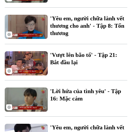
'Yêu em, người chữa lành vết
thương cho anh' - Tập 8: Tổn
Liên hệ đường dây nóng (bấm để gọi)
thương
Tòa soạn
Tòa soạn
0865.116.699 (hotline)
0865.116.699
'Vượt lên bão tố' - Tập 21:
Bắt đầu lại
'Lời hứa của tình yêu' - Tập
16: Mặc cảm
'Yêu em, người chữa lành vết