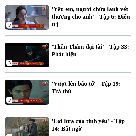
Phó Giám đốc: Nguyễn Kim Khiêm, Nguyễn Minh Đức, Nguyễn Thành Lợi
'Yêu em, người chữa lành vết
thương cho anh' - Tập 6: Điều
trị
'Thần Thám đại tài' - Tập 33:
Phát hiện
'Vượt lên bão tố' - Tập 19:
Trả thù
'Lời hứa của tình yêu' - Tập
14: Bất ngờ