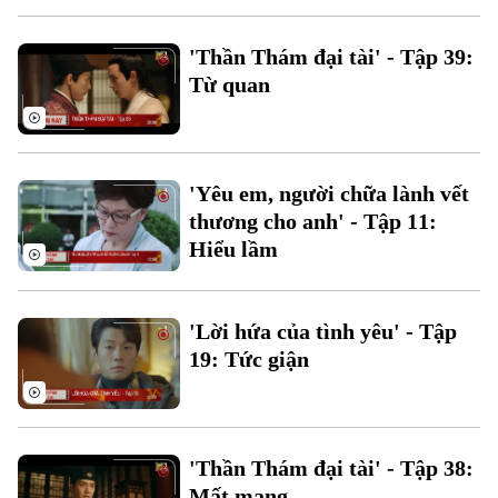
Tin tức
Sức khỏe
Kinh nghiệm
Thị trường
Hướng nghiệp
'Thần Thám đại tài' - Tập 39:
Làng nghề
Y tế
Thể thao
Từ quan
Đánh giá
Di tích
Dinh dưỡng
Bóng đá
Giải trí
Tư vấn sức khỏe
Quần vợt
'Yêu em, người chữa lành vết
Tin tức
Đã phát sóng
thương cho anh' - Tập 11:
Golf
Sao
Hiểu lầm
Điện ảnh
'Lời hứa của tình yêu' - Tập
Thời trang
19: Tức giận
Âm nhạc
'Thần Thám đại tài' - Tập 38:
Mất mạng