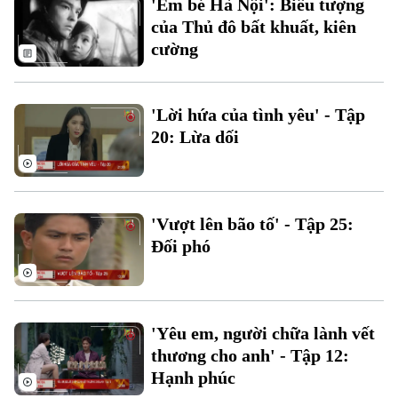
Thời sự
'Em bé Hà Nội': Biểu tượng
của Thủ đô bất khuất, kiên
cường
Hà Nội
Hà Nội
Chính trị
Nhịp sống Hà Nội
Thế giới
'Lời hứa của tình yêu' - Tập
Xã hội
20: Lừa dối
Người Hà Nội
Tin tức
Kinh tế
An ninh trật tự
Khoảnh khắc Hà Nội
Quân sự
Tin tức
Nhà đất
Công nghệ
Ẩm thực
'Vượt lên bão tố' - Tập 25:
Hồ sơ
Cafe sáng
Đối phó
Tin tức
Tàu và Xe
Người Việt 4 phương
Tài chính Ngân hàng
Đầu tư
Ô tô
Giáo dục
Doanh nghiệp
'Yêu em, người chữa lành vết
Căn hộ
Tàu
Tin tức
thương cho anh' - Tập 12:
Văn hóa
Đất đai
Hạnh phúc
Xe máy
Tuyển sinh