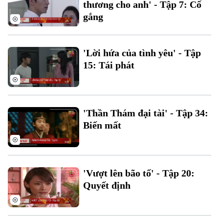
thương cho anh' - Tập 7: Cố
gắng
'Lời hứa của tình yêu' - Tập
15: Tái phát
'Thần Thám đại tài' - Tập 34:
Biến mất
Bản quyền thuộc về Cơ quan Báo và Phát thanh Truyền hình Hà Nội Giấy
phép số: Số 63/GP-TTDT, cấp ngày 10/05/2023
'Vượt lên bão tố' - Tập 20:
Quyết định
TRANG THÔNG TIN ĐIỆN TỬ
CỦA CƠ QUAN BÁO VÀ PHÁT THANH TRUYỀN HÌNH HÀ NỘI
Số 3-5 Huỳnh Thúc Kháng-Phường Láng-Hà Nội
Giám đốc: VŨ MINH TUẤN