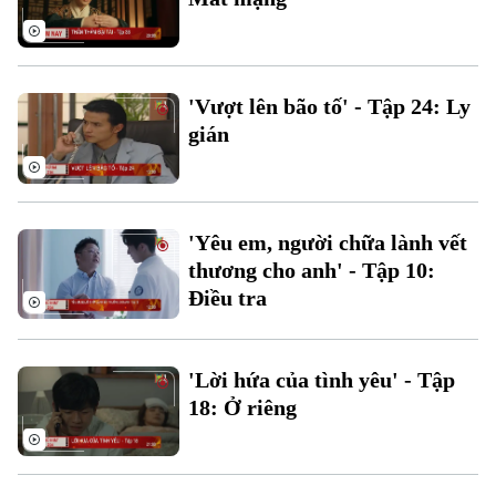
'Vượt lên bão tố' - Tập 24: Ly
gián
'Yêu em, người chữa lành vết
thương cho anh' - Tập 10:
Điều tra
Theo dõi Hà Nội On
'Lời hứa của tình yêu' - Tập
18: Ở riêng