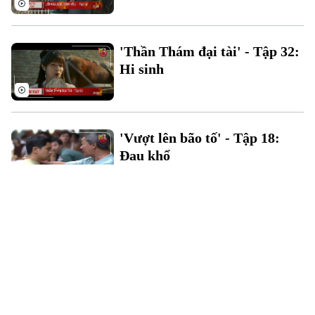
'Thần Thám đại tài' - Tập 32:
Hi sinh
'Vượt lên bão tố' - Tập 18:
Đau khổ
'Yêu em, người chữa lành vết
thương cho anh' - Tập 5: Khó
chịu
'Lời hứa của tình yêu' - Tập