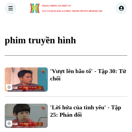
TRANG THÔNG TIN ĐIỆN TỬ
CỦA CƠ QUAN BÁO VÀ PHÁT THANH TRUYỀN HÌNH HÀ NỘI
THỜI SỰ
HÀ NỘI
THẾ GIỚI
KINH TẾ
NHÀ ĐẤT
phim truyền hình
'Vượt lên bão tố' - Tập 30: Từ
chối
'Lời hứa của tình yêu' - Tập
25: Phản đối