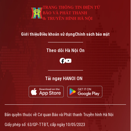
An ninh trật tự
Khoảnh khắc Hà Nội
TRANG THÔNG TIN ĐIỆN TỬ
Quân sự
Tin tức
Nhà đất
BÁO VÀ PHÁT THANH
Công nghệ
Ẩm thực
& TRUYỀN HÌNH HÀ NỘI
Hồ sơ
Cafe sáng
Tin tức
Tàu và Xe
Giới thiệu
Điều khoản sử dụng
Chính sách bảo mật
Người Việt 4 phương
Tài chính Ngân hàng
Đầu tư
Ô tô
Giáo dục
Theo dõi Hà Nội On
Doanh nghiệp
Căn hộ
Tàu
Tin tức
Văn hóa
Đất đai
Xe máy
Tuyển sinh
Tin tức
Tải ngay HANOI ON
Sức khỏe
Kinh nghiệm
Thị trường
Hướng nghiệp
Làng nghề
Y tế
Thể thao
Đánh giá
Di tích
Dinh dưỡng
Bóng đá
Giải trí
Bản quyền thuộc về Cơ quan Báo và Phát thanh Truyền hình Hà Nội
Tư vấn sức khỏe
Quần vợt
Giấy phép số: 63/GP-TTĐT, cấp ngày 10/05/2023
Tin tức
Đã phát sóng