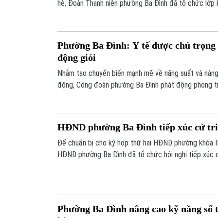
hè, Đoàn Thanh niên phường Ba Đình đã tổ chức lớp k
“Thiếu nhi Ba Đình - Tự tin tỏa sáng”. Đây là một ho
Chiến dịch Thanh niên tình nguyện hè năm 2026 tại đ
Phường Ba Đình: Y tế được chú trọng 
động giỏi
Nhằm tạo chuyển biến mạnh mẽ về năng suất và nâng
động, Công đoàn phường Ba Đình phát động phong trà
năng suất cao, thu nhập tốt" giai đoạn 2026 - 2031. 
thần lao động sáng tạo, phong trào đặc biệt chú trọ
phúc lợi và bảo vệ quyền lợi người lao động.
HĐND phường Ba Đình tiếp xúc cử tri 
Để chuẩn bị cho kỳ họp thứ hai HĐND phường khóa II
HĐND phường Ba Đình đã tổ chức hội nghị tiếp xúc c
thu các kiến nghị trực tiếp từ đời sống dân sinh.
Phường Ba Đình nâng cao kỹ năng số 