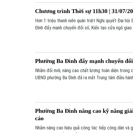
Chương trình Thời sự 11h30 | 31/07/2
Hơn 1 triệu thanh niên quán triệt Nghị quyết Đại hộ
Đình đẩy mạnh chuyển đổi số; Kiến tạo cửa ngõ giao
trí tổ chức tham vấn thương mại lần hai;... là một số
chương trình hôm nay.
Phường Ba Đình đẩy mạnh chuyển đổi
Nhằm đổi mới, nâng cao chất lượng toàn diện trong c
UBND phường Ba Đình đã ra mắt Trung tâm điều hành
Đình – phục vụ” trên môi trường điện tử. Việc triển kh
quyết tâm mạnh mẽ của địa phương trong tiến trình 
Phường Ba Đình nâng cao kỹ năng giải 
cáo
Nhằm nâng cao hiệu quả công tác tiếp công dân và gi