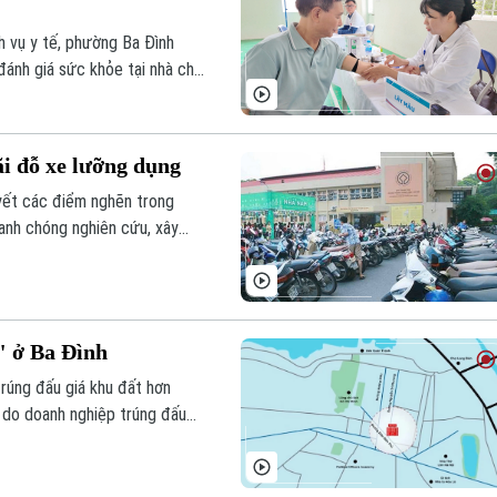
 vụ y tế, phường Ba Đình
 đánh giá sức khỏe tại nhà cho
 tượng có hoàn cảnh đặc biệt
i đỗ xe lưỡng dụng
yết các điểm nghẽn trong
anh chóng nghiên cứu, xây
" ở Ba Đình
rúng đấu giá khu đất hơn
 do doanh nghiệp trúng đấu
y định.