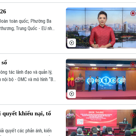
026
i Đoàn toàn quốc; Phường Ba
 thương; Trung Quốc - EU nhất
 nội dung đáng chú ý trong
 số
ông tác lãnh đạo và quản lý,
 nội bộ - OMC và mô hình “Ba
ai quyết liệt này, thể hiện
chuyển đổi số.
quyết khiếu nại, tố
ải quyết các phản ánh, kiến