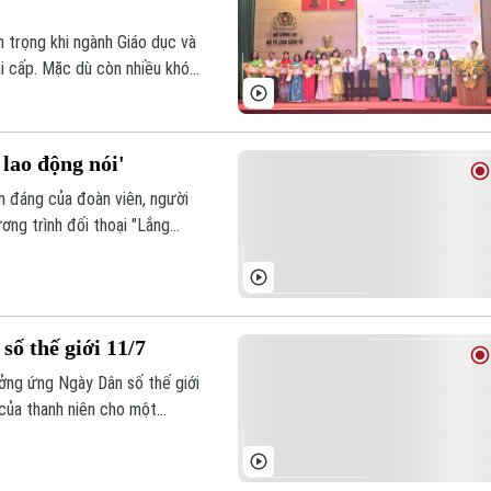
 trọng khi ngành Giáo dục và
ai cấp. Mặc dù còn nhiều khó
hường Ba Đình đã nhanh chóng
iáo dục toàn diện và đạt
 lao động nói'
nh đáng của đoàn viên, người
ng trình đối thoại "Lắng
n chủ và cởi mở, diễn đàn đã
ư, khó khăn, hướng tới một môi
ố thế giới 11/7
ởng ứng Ngày Dân số thế giới
 của thanh niên cho một
ng đồng, đặc biệt là thanh
 bền vững.