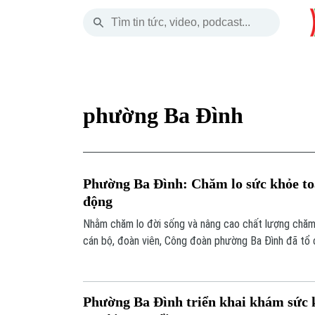
Chủ Nhật
THỜI SỰ
HÀ NỘI
THẾ GIỚI
09 Tháng 08, 2026
Hà Nội
Nhịp sống Hà Nộ
Tin tức
phường Ba Đình
Chính trị
Người Hà Nội
Quân s
Xã hội
Khoảnh khắc Hà 
Hồ sơ
Phường Ba Đình: Chăm lo sức khỏe toà
An ninh trật tự
Ẩm thực
Người V
động
Nhằm chăm lo đời sống và nâng cao chất lượng chăm
Công nghệ
cán bộ, đoàn viên, Công đoàn phường Ba Đình đã tổ
phí cho người lao động trên địa bàn, đồng thời tiến 
chương trình phúc lợi, thiện nguyện và an sinh xã hội 
Phường Ba Đình triển khai khám sức k