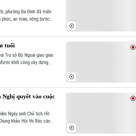
6, phường Ba Đình đã triển
h phúc, an toàn, vững bước
m tuổi
à Trụ sở Bộ Ngoại giao giao
, được khởi công xây dựng
năm lịch sử, tòa nhà vẫn luôn
u cho phong cách kiến trúc
n trúc đô thị của Hà Nội.
 Nghị quyết vào cuộc
 năm Ngày sinh Chủ tịch Hồ
Chung khảo Hội thi Báo cáo