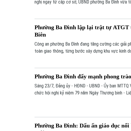
nghị ngay từ cấp cơ sở, UBND phường Ba Đình vừa tổ
phổ biến, giáo dục pháp luật về Luật Tiếp công dân, 
cho đội ngũ cán bộ, công chức trên địa bàn.
Phường Ba Đình lập lại trật tự ATGT
Biên
Công an phường Ba Đình đang tăng cường các giải phá
toàn giao thông, từng bước xây dựng khu vực kinh do
ngõ vào chợ đầu mối Long Biên.
Phường Ba Đình đẩy mạnh phong trào
Sáng 23/7, Đảng ủy - HĐND - UBND - Ủy ban MTTQ 
chức hội nghị kỷ niệm 79 năm Ngày Thương binh - Liệt
Phường Ba Đình: Dấu ấn giáo dục nổi 