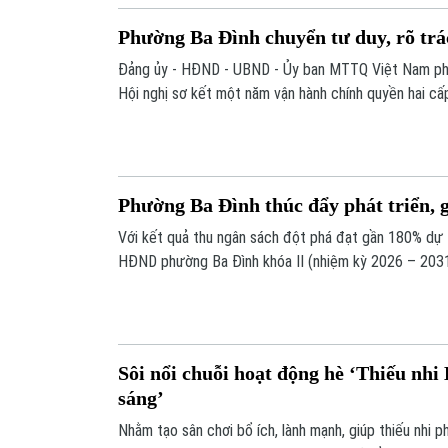
Phường Ba Đình chuyển tư duy, rõ tr
Đảng ủy - HĐND - UBND - Ủy ban MTTQ Việt Nam ph
Hội nghị sơ kết một năm vận hành chính quyền hai cấp
đánh giá hiệu quả hoạt động của bộ máy chính trị và
thời công bố Nghị quyết về sắp xếp tổ dân phố trên 
Phường Ba Đình thúc đẩy phát triển, 
Với kết quả thu ngân sách đột phá đạt gần 180% dự
HĐND phường Ba Đình khóa II (nhiệm kỳ 2026 – 2031
họp thường lệ giữa năm. Bên cạnh đánh giá chuyển biế
trung quyết nghị các giải pháp thúc đẩy phát triển t
dứt điểm 5 điểm nghẽn đô thị, an sinh xã hội.
Sôi nổi chuỗi hoạt động hè ‘Thiếu nhi 
sáng’
Nhằm tạo sân chơi bổ ích, lành mạnh, giúp thiếu nhi ph