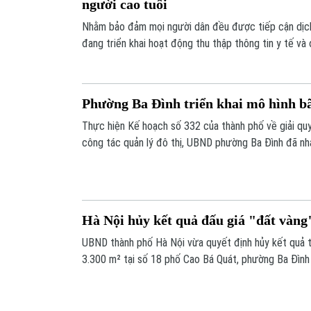
người cao tuổi
Nhằm bảo đảm mọi người dân đều được tiếp cận dịch
đang triển khai hoạt động thu thập thông tin y tế và
người cao tuổi, người mắc bệnh mạn tính và các đối
khó khăn trên địa bàn.
Phường Ba Đình triển khai mô hình bã
Thực hiện Kế hoạch số 332 của thành phố về giải qu
công tác quản lý đô thị, UBND phường Ba Đình đã nh
dựng và triển khai mô hình bãi đỗ xe lưỡng dụng.
Hà Nội hủy kết quả đấu giá "đất vàng
UBND thành phố Hà Nội vừa quyết định hủy kết quả t
3.300 m² tại số 18 phố Cao Bá Quát, phường Ba Đình
giá không thực hiện đầy đủ nghĩa vụ tài chính theo qu