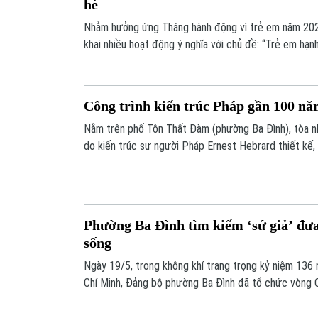
hè
Nhằm hưởng ứng Tháng hành động vì trẻ em năm 202
khai nhiều hoạt động ý nghĩa với chủ đề: “Trẻ em hạn
trong kỷ nguyên số”.
Công trình kiến trúc Pháp gần 100 nă
Nằm trên phố Tôn Thất Đàm (phường Ba Đình), tòa nh
do kiến trúc sư người Pháp Ernest Hebrard thiết kế
năm 1925 và hoàn thành năm 1928. Trải qua gần trăm 
được đánh giá là một kiến trúc đẹp, nổi bật tiêu biể
phương Đông, trở thành điểm nhấn ấn tượng trong kiế
Phường Ba Đình tìm kiếm ‘sứ giả’ đưa
sống
Ngày 19/5, trong không khí trang trọng kỷ niệm 136
Chí Minh, Đảng bộ phường Ba Đình đã tổ chức vòng 
viên, tuyên truyền viên giỏi năm 2026.