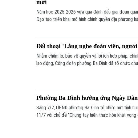
mới
Năm học 2025-2026 vừa qua đánh dấu giai đoạn quan
Đạo tạo triển khai mô hình chính quyền địa phương h
khăn, khi triển khai đồng thời nhiều nhiệm vụ mới, p
ổn định tổ chức, không ngừng nâng cao chất lượng g
được nhiều kết quả nổi bật.
Đối thoại 'Lắng nghe đoàn viên, người
Nhằm chăm lo, bảo vệ quyền và lợi ích hợp pháp, chí
lao động, Công đoàn phường Ba Đình đã tổ chức chươ
nghe đoàn viên, người lao động nói". Với tinh thần dâ
trở thành cầu nối, giúp người lao động chia sẻ tâm t
trường làm việc an toàn, thân thiện.
Phường Ba Đình hưởng ứng Ngày Dân s
Sáng 7/7, UBND phường Ba Đình tổ chức mít tinh hư
11/7 với chủ đề "Chung tay hiện thực hóa khát vọng
tương lai tươi sáng" nhằm nâng cao nhận thức của cộ
niên về vai trò của công tác dân số trong phát triển