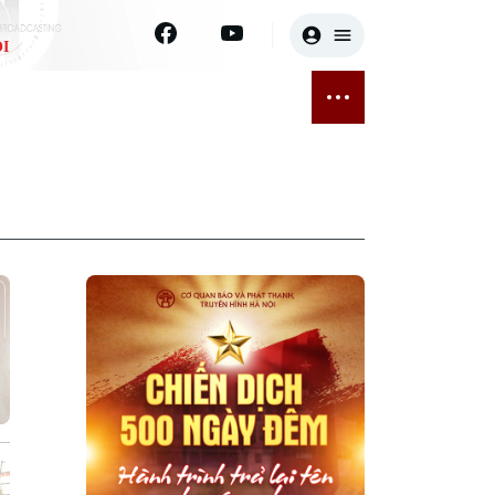
I
E
THỂ THAO
GIẢI TRÍ
ĐÃ PHÁT SÓNG
Bóng đá
Tin tức
ỡng
Quần vợt
Sao
sức khỏe
Golf
Điện ảnh
Thời trang
Âm nhạc