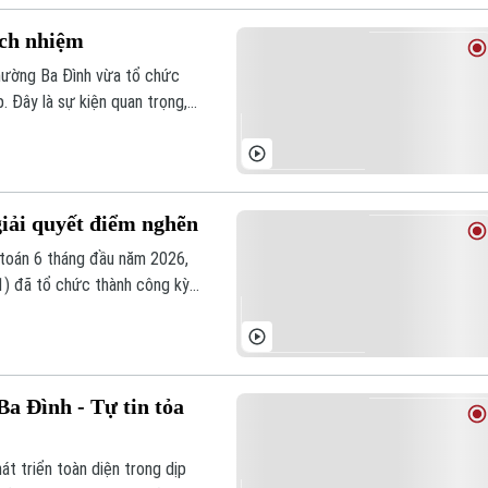
ách nhiệm
ường Ba Đình vừa tổ chức
. Đây là sự kiện quan trọng,
 chính quyền địa phương, đồng
địa bàn.
giải quyết điểm nghẽn
 toán 6 tháng đầu năm 2026,
) đã tổ chức thành công kỳ
n kinh tế - xã hội, kỳ họp tập
oàn diện và quyết tâm tháo gỡ
Ba Đình - Tự tin tỏa
át triển toàn diện trong dịp