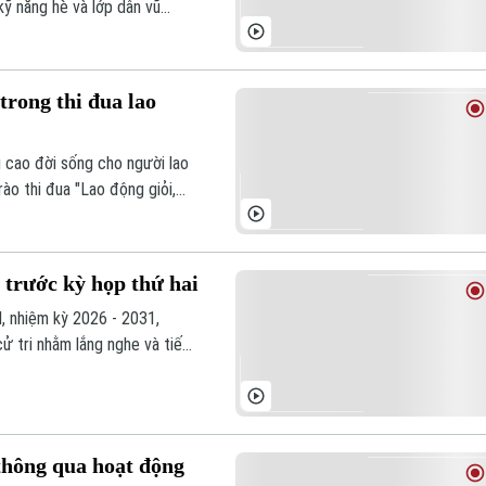
ỹ năng hè và lớp dân vũ
ạt động ý nghĩa nằm trong
ịa phương.
trong thi đua lao
 cao đời sống cho người lao
o thi đua "Lao động giỏi,
Bên cạnh việc khơi dậy tinh
ng đến công tác y tế, chăm lo
trước kỳ họp thứ hai
, nhiệm kỳ 2026 - 2031,
ử tri nhằm lắng nghe và tiếp
thông qua hoạt động