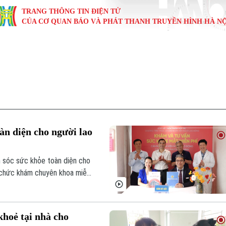
TRANG THÔNG TIN ĐIỆN TỬ
CỦA CƠ QUAN BÁO VÀ PHÁT THANH TRUYỀN HÌNH HÀ NỘ
KINH TẾ
NHÀ ĐẤT
TÀU VÀ XE
GIÁO DỤC
VĂN HÓA
SỨC KHỎ
i
Tin tức
Tin tức
Ô tô
Tin tức
Tin tức
Y tế
ự
Cafe sáng
Đầu tư
Tàu
Tuyển sinh
Làng nghề
Dinh dư
Nội
Tài chính Ngân hàng
Căn hộ
Xe máy
Hướng nghiệp
Di tích
Tư vấn 
n diện cho người lao
iệt 4 phương
Doanh nghiệp
Đất đai
Thị trường
 sóc sức khỏe toàn diện cho
Kinh nghiệm
Đánh giá
 chức khám chuyên khoa miễn
hành ký kết thỏa thuận hợp tác
thiết thực.
hoẻ tại nhà cho