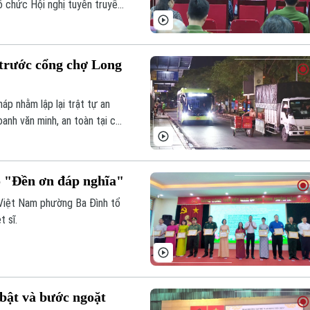
 chức Hội nghị tuyên truyền,
Luật Khiếu nại và Luật Tố cáo
 trước cổng chợ Long
p nhằm lập lại trật tự an
anh văn minh, an toàn tại cửa
 "Đền ơn đáp nghĩa"
Việt Nam phường Ba Đình tổ
 sĩ.
bật và bước ngoặt