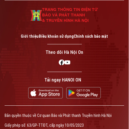
0865.116.699 (hotline)
0865.116.699
TRANG THÔNG TIN ĐIỆN TỬ
BÁO VÀ PHÁT THANH
& TRUYỀN HÌNH HÀ NỘI
Giới thiệu
Điều khoản sử dụng
Chính sách bảo mật
Theo dõi Hà Nội On
Bản quyền thuộc về Cơ quan Báo và Phát thanh Truyền hình Hà Nội Giấy
Tải ngay HANOI ON
phép số: Số 63/GP-TTDT, cấp ngày 10/05/2023
TRANG THÔNG TIN ĐIỆN TỬ
CỦA CƠ QUAN BÁO VÀ PHÁT THANH TRUYỀN HÌNH HÀ NỘI
Số 3-5 Huỳnh Thúc Kháng-Phường Láng-Hà Nội
Giám đốc: VŨ MINH TUẤN
Phó Giám đốc: Nguyễn Kim Khiêm, Nguyễn Minh Đức, Nguyễn Thành Lợi
Bản quyền thuộc về Cơ quan Báo và Phát thanh Truyền hình Hà Nội
Giấy phép số: 63/GP-TTĐT, cấp ngày 10/05/2023