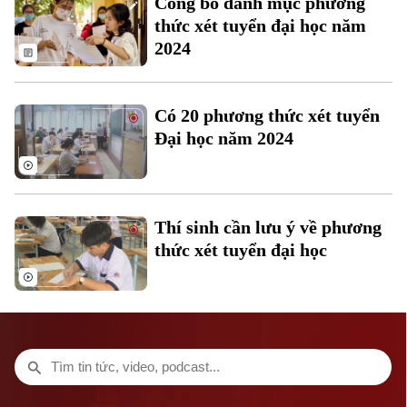
Công bố danh mục phương
Thời trang
thức xét tuyển đại học năm
2024
Âm nhạc
Theo dõi Hà Nội On
Có 20 phương thức xét tuyển
Đại học năm 2024
Thí sinh cần lưu ý về phương
thức xét tuyển đại học
Liên hệ đường dây nóng (bấm để gọi)
Tòa soạn
Tòa soạn