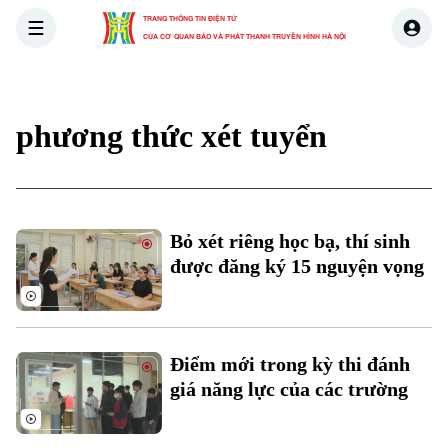
TRANG THÔNG TIN ĐIỆN TỬ
CỦA CƠ QUAN BÁO VÀ PHÁT THANH TRUYỀN HÌNH HÀ NỘI
THỜI SỰ
HÀ NỘI
THẾ GIỚI
KINH TẾ
NHÀ ĐẤT
phương thức xét tuyển
Bỏ xét riêng học bạ, thí sinh
được đăng ký 15 nguyện vọng
Xu hướng
Điểm mới trong kỳ thi đánh
giá năng lực của các trường