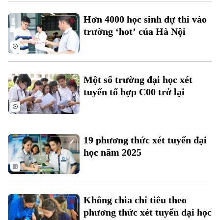
Hơn 4000 học sinh dự thi vào
trường ‘hot’ của Hà Nội
Chuyên mục
Thời sự
Một số trường đại học xét
tuyển tổ hợp C00 trở lại
Hà Nội
Hà Nội
Chính trị
Nhịp sống Hà Nội
Thế giới
19 phương thức xét tuyển đại
Xã hội
học năm 2025
Người Hà Nội
Tin tức
Kinh tế
An ninh trật tự
Khoảnh khắc Hà Nội
Quân sự
Tin tức
Nhà đất
Công nghệ
Ẩm thực
Không chia chỉ tiêu theo
Hồ sơ
Cafe sáng
phương thức xét tuyển đại học
Tin tức
Tàu và Xe