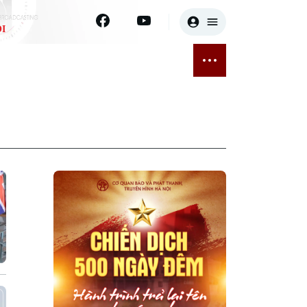
I
E
THỂ THAO
GIẢI TRÍ
ĐÃ PHÁT SÓNG
Bóng đá
Tin tức
ỡng
Quần vợt
Sao
sức khỏe
Golf
Điện ảnh
Thời trang
Âm nhạc