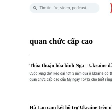
Thứ Sáu
THỜI SỰ
HÀ NỘI
THẾ GIỚI
07 Tháng 08, 2026
Hà Nội
Nhịp sống Hà Nộ
Tin tức
quan chức cấp cao
Chính trị
Người Hà Nội
Quân s
Xã hội
Khoảnh khắc Hà 
Hồ sơ
Thỏa thuận hòa bình Nga – Ukraine đã
An ninh trật tự
Ẩm thực
Người V
Cuộc xung đột kéo dài hơn 3 năm qua ở Ukraine có th
quan chức cấp cao của Mỹ ngày 15/12 cho biết rằng
Công nghệ
châu Âu chủ chốt đã đạt được đồng thuận về khoản
thỏa thuận gồm 20 điểm nhằm chấm dứt cuộc xung đ
Hà Lan cam kết hỗ trợ Ukraine trên 