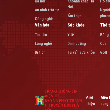
Xã hội
Khoảnh khắc Hà
Hồ sơ
Nội
An ninh trật tự
Người
Ẩm thực
phươ
Công nghệ
Văn hóa
Sức khỏe
Thể 
Tin tức
Y tế
Bóng
Làng nghề
Dinh dưỡng
Quần 
Di tích
Tư vấn sức khỏe
Golf
TRANG THÔNG TIN
ĐIỆN TỬ
Giới
Điều 
BÁO VÀ PHÁT THANH
thiệu
dụng
& TRUYỀN HÌNH HÀ