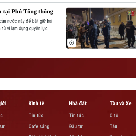
n tại Phủ Tổng thống
của nước này để bắt giữ hai
 tù vì lạm dụng quyền lực.
iới
Kinh tế
Nhà đất
Tàu và Xe
ức
Tin tức
Tin tức
Ô tô
sự
Cafe sáng
Đầu tư
Tàu