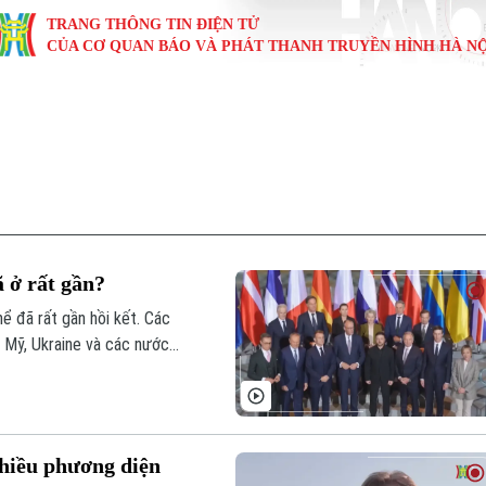
TRANG THÔNG TIN ĐIỆN TỬ
CỦA CƠ QUAN BÁO VÀ PHÁT THANH TRUYỀN HÌNH HÀ NỘ
KINH TẾ
NHÀ ĐẤT
TÀU VÀ XE
GIÁO DỤC
VĂN HÓA
SỨC KHỎ
i
Tin tức
Tin tức
Ô tô
Tin tức
Tin tức
Y tế
ự
Cafe sáng
Đầu tư
Tàu
Tuyển sinh
Làng nghề
Dinh dư
Nội
Tài chính Ngân hàng
Căn hộ
Xe máy
Hướng nghiệp
Di tích
Tư vấn 
 ở rất gần?
iệt 4 phương
Doanh nghiệp
Đất đai
Thị trường
ể đã rất gần hồi kết. Các
 Mỹ, Ukraine và các nước
Kinh nghiệm
Đánh giá
g 90% các điều khoản của
ột.
nhiều phương diện