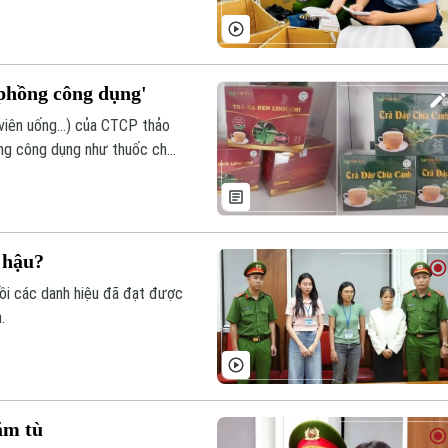
 phồng công dụng'
viên uống...) của CTCP thảo
ồng công dụng như thuốc chữa
 hậu?
ồi các danh hiệu đã đạt được
.
ăm tù