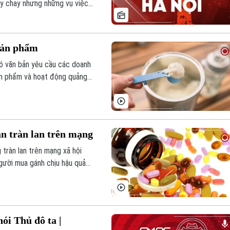
tẩy chay nhưng những vụ việc
ày cần có một chế tài nghiêm
i Hoài Sơn, Ủy viên Thường
Nguyễn Hùng Long, Phó Cục
 sản phẩm
ó văn bản yêu cầu các doanh
ản phẩm và hoạt động quảng
hiểu lầm cho người tiêu dùng.
n tràn lan trên mạng
tràn lan trên mạng xã hội
người mua gánh chịu hậu quả
nói Thủ đô ta |