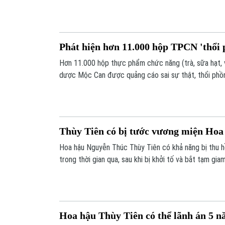
ngăn chặn, đẩy lùi buôn lậu, gian lận thương mại.
Phát hiện hơn 11.000 hộp TPCN 'thổi
Hơn 11.000 hộp thực phẩm chức năng (trà, sữa hạt, 
dược Mộc Can được quảng cáo sai sự thật, thổi ph
bệnh.
Thùy Tiên có bị tước vương miện Hoa
Hoa hậu Nguyễn Thúc Thùy Tiên có khả năng bị thu h
trong thời gian qua, sau khi bị khởi tố và bắt tạm giam
Hoa hậu Thùy Tiên có thể lãnh án 5 n