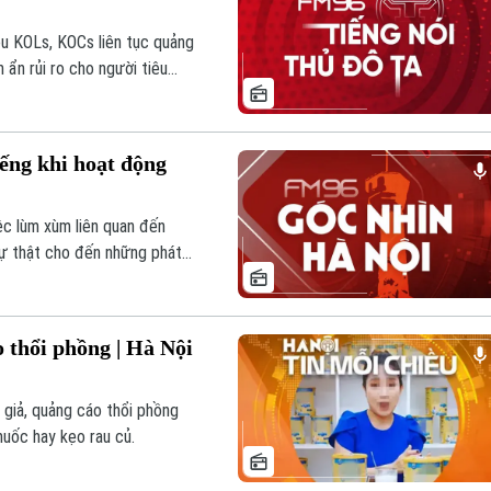
ều KOLs, KOCs liên tục quảng
 ẩn rủi ro cho người tiêu
ã phải liên tục lên tiếng xin
o sai sự thật, thổi phồng
iếng khi hoạt động
ệc lùm xùm liên quan đến
 sự thật cho đến những phát
để không gian mạng trở nên
ên luật hình sự, Khoa luật và
 vấn đề này.
 thổi phồng | Hà Nội
m giả, quảng cáo thổi phồng
uốc hay kẹo rau củ.