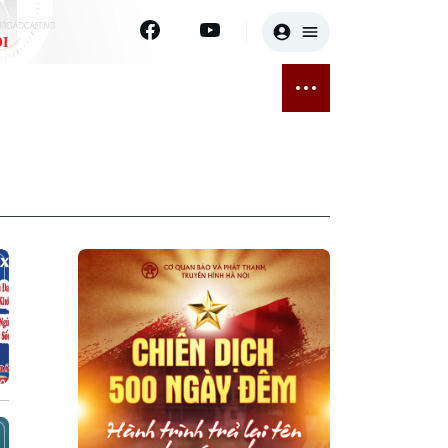
I
E
THỂ THAO
GIẢI TRÍ
ĐÃ PHÁT SÓNG
Bóng đá
Tin tức
ỡng
Quần vợt
Sao
sức khỏe
Golf
Điện ảnh
Thời trang
Âm nhạc