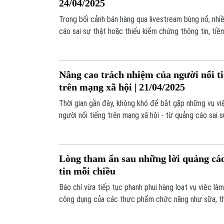
24/04/2025
Trong bối cảnh bán hàng qua livestream bùng nổ, nhi
cáo sai sự thật hoặc thiếu kiểm chứng thông tin, tiềm
dùng. Nhiều TikToker sở hữu hàng triệu lượt theo dõi đ
lỗi sau khi livestream bán hàng với những lời quảng cá
công dụng sản phẩm.
Nâng cao trách nhiệm của người nổi t
trên mạng xã hội | 21/04/2025
Thời gian gần đây, không khó để bắt gặp những vụ vi
người nổi tiếng trên mạng xã hội - từ quảng cáo sai
ngôn gây sốc, lối sống lệch chuẩn. Vậy làm thế nào 
lành mạnh hơn? Hãy cùng TS Đặng Văn Cường, Giảng vi
lý luận chính trị, Trường Đại học Thủy Lợi bàn luận về
Lòng tham ẩn sau những lời quảng cáo
tin mỗi chiều
Báo chí vừa tiếp tục phanh phui hàng loạt vụ việc là
công dụng của các thực phẩm chức năng như sữa, th