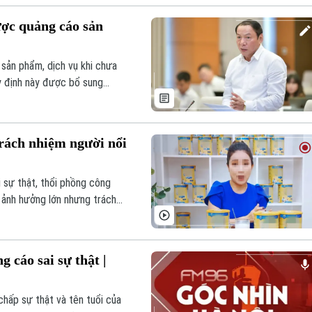
ược quảng cáo sản
sản phẩm, dịch vụ khi chưa
y định này được bổ sung
a Luật Quảng cáo.
trách nhiệm người nổi
i sự thật, thổi phồng công
 ảnh hưởng lớn nhưng trách
pháp lý cần lấp đầy.
 cáo sai sự thật |
hấp sự thật và tên tuổi của