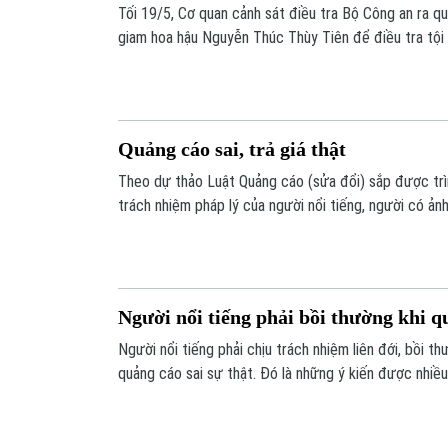
Tối 19/5, Cơ quan cảnh sát điều tra Bộ Công an ra qu
giam hoa hậu Nguyễn Thúc Thùy Tiên để điều tra tội l
có 4 bị can khác là lãnh đạo trong công ty CP Asia Li
xuất hàng giả là thực phẩm'.
Quảng cáo sai, trả giá thật
Theo dự thảo Luật Quảng cáo (sửa đổi) sắp được trì
trách nhiệm pháp lý của người nổi tiếng, người có ản
cáo được quy định rõ ràng và chặt chẽ hơn.
Người nổi tiếng phải bồi thường khi q
Người nổi tiếng phải chịu trách nhiệm liên đới, bồi 
quảng cáo sai sự thật. Đó là những ý kiến được nhiều 
góp ý về Dự thảo Luật sửa đổi bổ sung một số điều
nay.