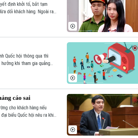
yết định khởi tố, bắt tạm
ừa dối khách hàng. Ngoài ra,
fe cũng bị khởi tố về tội 'Sản
nh Quốc hội thông qua thì
h hưởng khi tham gia quảng
uảng cáo sai
thường cho khách hàng nếu
đại biểu Quốc hội nêu ra khi
 của Luật Quảng cáo vào sáng