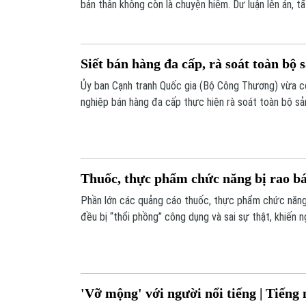
bản thân không còn là chuyện hiếm. Dư luận lên án, 
đáng tiếc vẫn chưa dừng lại. Để giải quyết vấn đề n
khắc hơn. Cùng bàn luận về chủ đề này là PGS.TS Bù
trực Ủy ban Văn hóa, Giáo dục của Quốc hội và TS 
Siết bán hàng đa cấp, rà soát toàn bộ
trưởng Cụ
Ủy ban Cạnh tranh Quốc gia (Bộ Công Thương) vừa c
nghiệp bán hàng đa cấp thực hiện rà soát toàn bộ s
cáo để chấn chỉnh tình trạng thông tin sai lệch, gây 
Thuốc, thực phẩm chức năng bị rao bá
Phần lớn các quảng cáo thuốc, thực phẩm chức năng 
đều bị “thổi phồng” công dụng và sai sự thật, khiến 
nặng nề về sức khỏe.
'Vỡ mộng' với người nổi tiếng | Tiếng 