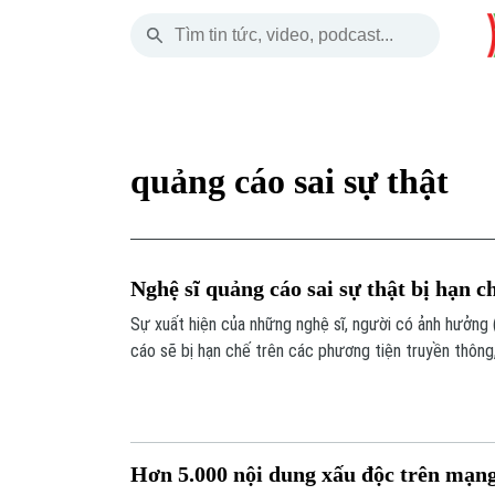
Thứ Bảy
THỜI SỰ
HÀ NỘI
THẾ GIỚI
08 Tháng 08, 2026
Hà Nội
Nhịp sống Hà Nộ
Tin tức
quảng cáo sai sự thật
Chính trị
Người Hà Nội
Quân s
Xã hội
Khoảnh khắc Hà 
Hồ sơ
Nghệ sĩ quảng cáo sai sự thật bị hạn c
An ninh trật tự
Ẩm thực
Người V
Sự xuất hiện của những nghệ sĩ, người có ảnh hưởng
cáo sẽ bị hạn chế trên các phương tiện truyền thông
Công nghệ
biểu diễn.
Hơn 5.000 nội dung xấu độc trên mạn