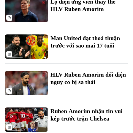
Lộ diện ứng viên thay thế
Đất đai
Xe máy
HLV Ruben Amorim
Tuyển sinh
Tin tức
Sức khỏe
Kinh nghiệm
Thị trường
Hướng nghiệp
Làng nghề
Y tế
Thể thao
Đánh giá
Man United đạt thoả thuận
Di tích
Dinh dưỡng
trước với sao mai 17 tuổi
Bóng đá
Giải trí
Tư vấn sức khỏe
Quần vợt
Tin tức
Đã phát sóng
Golf
HLV Ruben Amorim đối diện
Sao
nguy cơ bị sa thải
Điện ảnh
Thời trang
Ruben Amorim nhận tin vui
Âm nhạc
kép trước trận Chelsea