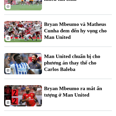
Bryan Mbeumo và Matheus
Cunha đem đến hy vọng cho
Man United
Liên hệ đường dây nóng (bấm để gọi)
Tòa soạn
Tòa soạn
Man United chuẩn bị cho
0865.116.699 (hotline)
0865.116.699
phương án thay thế cho
Carlos Baleba
Bryan Mbeumo ra mắt ấn
tượng ở Man United