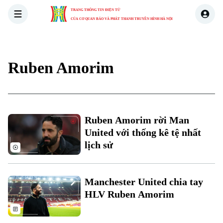
TRANG THÔNG TIN ĐIỆN TỬ
CỦA CƠ QUAN BÁO VÀ PHÁT THANH TRUYỀN HÌNH HÀ NỘI
THỜI SỰ
HÀ NỘI
THẾ GIỚI
KINH TẾ
NHÀ ĐẤT
Ruben Amorim
Ruben Amorim rời Man
United với thống kê tệ nhất
lịch sử
Manchester United chia tay
HLV Ruben Amorim