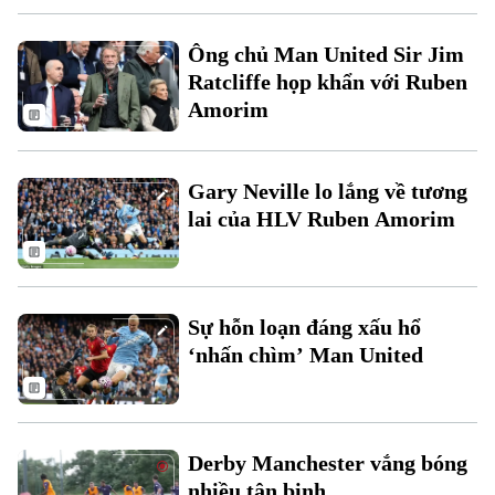
Ông chủ Man United Sir Jim
Ratcliffe họp khẩn với Ruben
Amorim
Theo dõi Hà Nội On
Gary Neville lo lắng về tương
lai của HLV Ruben Amorim
Sự hỗn loạn đáng xấu hổ
‘nhấn chìm’ Man United
Derby Manchester vắng bóng
nhiều tân binh