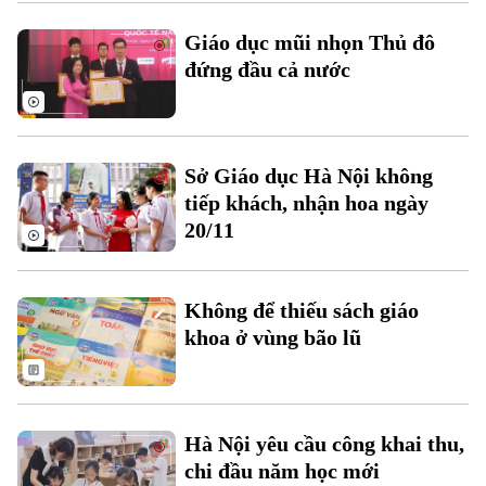
Giáo dục mũi nhọn Thủ đô
đứng đầu cả nước
Sở Giáo dục Hà Nội không
tiếp khách, nhận hoa ngày
Chuyên mục
20/11
Thời sự
Không để thiếu sách giáo
Hà Nội
Hà Nội
khoa ở vùng bão lũ
Chính trị
Nhịp sống Hà Nội
Thế giới
Xã hội
Người Hà Nội
Tin tức
Hà Nội yêu cầu công khai thu,
Kinh tế
An ninh trật tự
chi đầu năm học mới
Khoảnh khắc Hà Nội