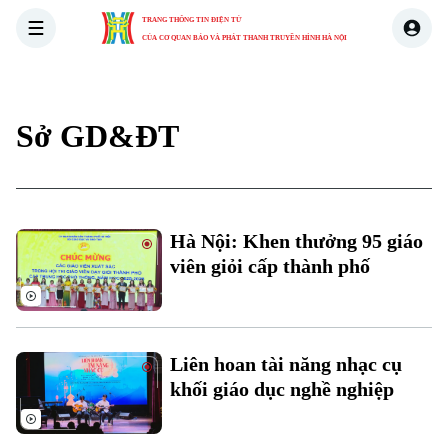
TRANG THÔNG TIN ĐIỆN TỬ
CỦA CƠ QUAN BÁO VÀ PHÁT THANH TRUYỀN HÌNH HÀ NỘI
THỜI SỰ
HÀ NỘI
THẾ GIỚI
KINH TẾ
NHÀ ĐẤT
Sở GD&ĐT
Hà Nội: Khen thưởng 95 giáo
viên giỏi cấp thành phố
Xu hướng
Liên hoan tài năng nhạc cụ
khối giáo dục nghề nghiệp