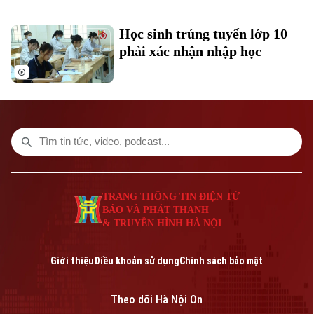
Học sinh trúng tuyển lớp 10
phải xác nhận nhập học
Liên hệ đường dây nóng (bấm để gọi)
Tòa soạn
Tòa soạn
0865.116.699 (hotline)
0865.116.699
TRANG THÔNG TIN ĐIỆN TỬ
BÁO VÀ PHÁT THANH
& TRUYỀN HÌNH HÀ NỘI
Giới thiệu
Điều khoản sử dụng
Chính sách bảo mật
Theo dõi Hà Nội On