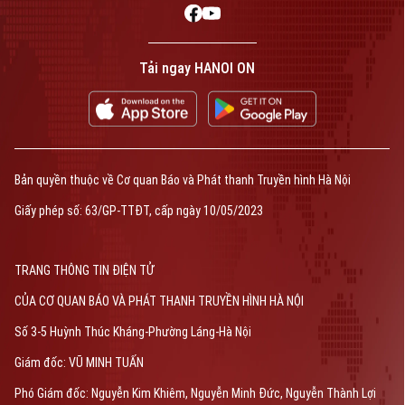
Bản quyền thuộc về Cơ quan Báo và Phát thanh Truyền hình Hà Nội Giấy
phép số: Số 63/GP-TTDT, cấp ngày 10/05/2023
Tải ngay HANOI ON
TRANG THÔNG TIN ĐIỆN TỬ
CỦA CƠ QUAN BÁO VÀ PHÁT THANH TRUYỀN HÌNH HÀ NỘI
Số 3-5 Huỳnh Thúc Kháng-Phường Láng-Hà Nội
Giám đốc: VŨ MINH TUẤN
Phó Giám đốc: Nguyễn Kim Khiêm, Nguyễn Minh Đức, Nguyễn Thành Lợi
Bản quyền thuộc về Cơ quan Báo và Phát thanh Truyền hình Hà Nội
Giấy phép số: 63/GP-TTĐT, cấp ngày 10/05/2023
TRANG THÔNG TIN ĐIỆN TỬ
CỦA CƠ QUAN BÁO VÀ PHÁT THANH TRUYỀN HÌNH HÀ NỘI
Số 3-5 Huỳnh Thúc Kháng-Phường Láng-Hà Nội
Giám đốc: VŨ MINH TUẤN
Phó Giám đốc: Nguyễn Kim Khiêm, Nguyễn Minh Đức, Nguyễn Thành Lợi