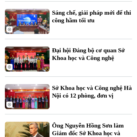
Thời sự
Sáng chế, giải pháp mới để thi
Hà Nội
công hầm tối ưu
Hà Nội
Chính trị
Nhịp sống Hà Nội
Thế giới
Xã hội
Đại hội Đảng bộ cơ quan Sở
Người Hà Nội
Tin tức
Kinh tế
Khoa học và Công nghệ
An ninh trật tự
Khoảnh khắc Hà Nội
Quân sự
Tin tức
Nhà đất
Công nghệ
Ẩm thực
Hồ sơ
Cafe sáng
Sở Khoa học và Công nghệ Hà
Tin tức
Tàu và Xe
Nội có 12 phòng, đơn vị
Người Việt 4 phương
Tài chính Ngân hàng
Đầu tư
Ô tô
Giáo dục
Doanh nghiệp
Căn hộ
Tàu
Tin tức
Ông Nguyễn Hồng Sơn làm
Văn hóa
Đất đai
Giám đốc Sở Khoa học và
Xe máy