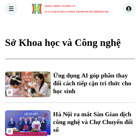
TRANG THÔNG TIN ĐIỆN TỬ
CỦA CƠ QUAN BÁO VÀ PHÁT THANH TRUYỀN HÌNH HÀ NỘI
THỜI SỰ
HÀ NỘI
THẾ GIỚI
KINH TẾ
NHÀ ĐẤT
Sở Khoa học và Công nghệ
Ứng dụng AI góp phần thay
Xu hướng
đổi cách tiếp cận tri thức cho
học sinh
Hà Nội ra mắt Sàn Giao dịch
công nghệ và Chợ Chuyển đổi
số
Chuyên mục