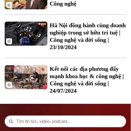
Tuyển sinh
Công nghệ
Tin tức
Sức khỏe
Kinh nghiệm
Thị trường
Hướng nghiệp
Làng nghề
Y tế
Thể thao
Hà Nội đồng hành cùng doanh
Đánh giá
Di tích
nghiệp trong sở hữu trí tuệ |
Dinh dưỡng
Bóng đá
Giải trí
Công nghệ và đời sống |
23/10/2024
Tư vấn sức khỏe
Quần vợt
Tin tức
Đã phát sóng
Golf
Sao
Kết nối các địa phương đẩy
mạnh khoa học & công nghệ |
Điện ảnh
Công nghệ và đời sống |
24/07/2024
Thời trang
Theo dõi Hà Nội On
Âm nhạc