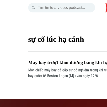
Thứ Sáu
THỜI SỰ
HÀ NỘI
THẾ GIỚI
07 Tháng 08, 2026
Hà Nội
Nhịp sống Hà Nộ
Tin tức
sự cố lúc hạ cánh
Chính trị
Người Hà Nội
Quân s
Xã hội
Khoảnh khắc Hà 
Hồ sơ
Máy bay trượt khỏi đường băng khi h
An ninh trật tự
Ẩm thực
Người V
Một chiếc máy bay đã gặp sự cố nghiêm trọng khi tr
bay quốc tế Boston Logan (Mỹ) vào ngày 12/6.
Công nghệ