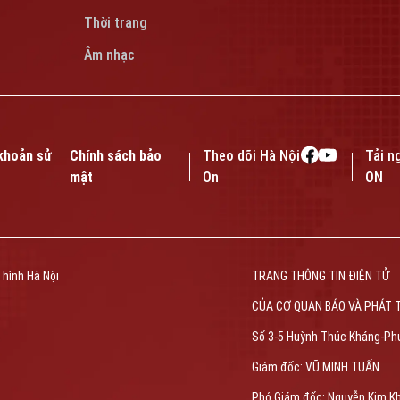
Thời trang
Âm nhạc
khoản sử
Chính sách bảo
Theo dõi Hà Nội
Tải n
mật
On
ON
 hình Hà Nội
TRANG THÔNG TIN ĐIỆN TỬ
CỦA CƠ QUAN BÁO VÀ PHÁT 
Số 3-5 Huỳnh Thúc Kháng-Ph
Giám đốc: VŨ MINH TUẤN
Phó Giám đốc: Nguyễn Kim K