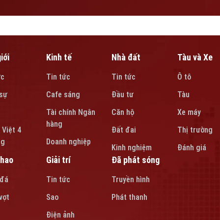
iới
Kinh tế
Nhà đất
Tàu và Xe
ức
Tin tức
Tin tức
Ô tô
sự
Cafe sáng
Đầu tư
Tàu
Tài chính Ngân
Căn hộ
Xe máy
hàng
 Việt 4
Đất đai
Thị trường
ng
Doanh nghiệp
Kinh nghiệm
Đánh giá
thao
Giải trí
Đã phát sóng
 đá
Tin tức
Truyền hình
vợt
Sao
Phát thanh
Điện ảnh