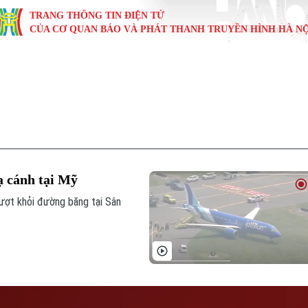
TRANG THÔNG TIN ĐIỆN TỬ
CỦA CƠ QUAN BÁO VÀ PHÁT THANH TRUYỀN HÌNH HÀ NỘ
KINH TẾ
NHÀ ĐẤT
TÀU VÀ XE
GIÁO DỤC
VĂN HÓA
SỨC KHỎ
i
Tin tức
Tin tức
Ô tô
Tin tức
Tin tức
Y tế
ự
Cafe sáng
Đầu tư
Tàu
Tuyển sinh
Làng nghề
Dinh dư
Nội
Tài chính Ngân hàng
Căn hộ
Xe máy
Hướng nghiệp
Di tích
Tư vấn 
ạ cánh tại Mỹ
iệt 4 phương
Doanh nghiệp
Đất đai
Thị trường
ượt khỏi đường băng tại Sân
Kinh nghiệm
Đánh giá