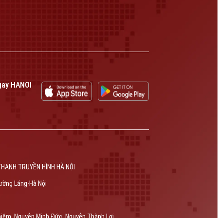
gay HANOI
THANH TRUYỀN HÌNH HÀ NỘI
ường Láng-Hà Nội
hiêm, Nguyễn Minh Đức, Nguyễn Thành Lợi