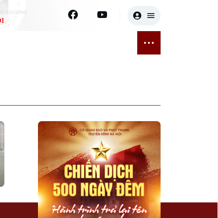
I
E
THỂ THAO
GIẢI TRÍ
ĐÃ PHÁT SÓNG
Bóng đá
Tin tức
ỡng
Quần vợt
Sao
sức khỏe
Golf
Điện ảnh
Thời trang
Âm nhạc