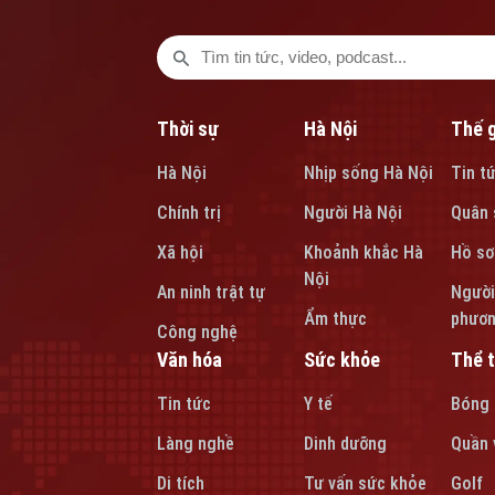
Thời sự
Hà Nội
Thế g
Hà Nội
Nhịp sống Hà Nội
Tin t
Chính trị
Người Hà Nội
Quân 
Xã hội
Khoảnh khắc Hà
Hồ sơ
Nội
An ninh trật tự
Người
Ẩm thực
phươ
Công nghệ
Văn hóa
Sức khỏe
Thể 
Tin tức
Y tế
Bóng
Làng nghề
Dinh dưỡng
Quần 
Di tích
Tư vấn sức khỏe
Golf