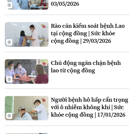
03/05/2026
Hà Nội
Hà Nội
Chính trị
Nhịp sống Hà Nội
Thế giới
Rào cản kiểm soát bệnh Lao
tại cộng đồng | Sức khỏe
Xã hội
Người Hà Nội
cộng đồng | 29/03/2026
Tin tức
Kinh tế
An ninh trật tự
Khoảnh khắc Hà Nội
Quân sự
Tin tức
Nhà đất
Công nghệ
Chủ động ngăn chặn bệnh
Ẩm thực
Hồ sơ
lao từ cộng đồng
Cafe sáng
Tin tức
Tàu và Xe
Người Việt 4 phương
Tài chính Ngân hàng
Đầu tư
Ô tô
Giáo dục
Người bệnh hô hấp cẩn trọng
Doanh nghiệp
Căn hộ
Tàu
với ô nhiễm không khí | Sức
Tin tức
Văn hóa
khỏe cộng đồng | 17/01/2026
Đất đai
Xe máy
Tuyển sinh
Tin tức
Sức khỏe
Kinh nghiệm
Thị trường