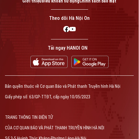
Giới thiệu
Điều khoản sử dụng
Chính sách bảo mật
Bản quyền thuộc về Cơ quan Báo và Phát thanh Truyền hình Hà Nội Giấy
phép số: Số 63/GP-TTDT, cấp ngày 10/05/2023
Theo dõi Hà Nội On
TRANG THÔNG TIN ĐIỆN TỬ
CỦA CƠ QUAN BÁO VÀ PHÁT THANH TRUYỀN HÌNH HÀ NỘI
Số 3-5 Huỳnh Thúc Kháng-Phường Láng-Hà Nội
Giám đốc: VŨ MINH TUẤN
Phó Giám đốc: Nguyễn Kim Khiêm, Nguyễn Minh Đức, Nguyễn Thành Lợi
Tải ngay HANOI ON
Bản quyền thuộc về Cơ quan Báo và Phát thanh Truyền hình Hà Nội
Giấy phép số: 63/GP-TTĐT, cấp ngày 10/05/2023
TRANG THÔNG TIN ĐIỆN TỬ
CỦA CƠ QUAN BÁO VÀ PHÁT THANH TRUYỀN HÌNH HÀ NỘI
Số 3-5 Huỳnh Thúc Kháng-Phường Láng-Hà Nội