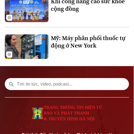
Khí công nâng cao sức khỏe
cộng đồng
Liên hệ đường dây nóng (bấm để gọi)
Tòa soạn
Tòa soạn
0865.116.699 (hotline)
0865.116.699
Mỹ: Máy phân phối thuốc tự
động ở New York
TRANG THÔNG TIN ĐIỆN TỬ
BÁO VÀ PHÁT THANH
& TRUYỀN HÌNH HÀ NỘI