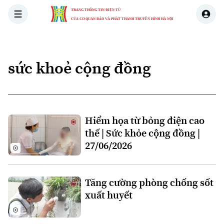
TRANG THÔNG TIN ĐIỆN TỬ
CỦA CƠ QUAN BÁO VÀ PHÁT THANH TRUYỀN HÌNH HÀ NỘI
THỜI SỰ
HÀ NỘI
THẾ GIỚI
KINH TẾ
NHÀ ĐẤT
sức khoẻ cộng đồng
Hiểm họa từ bỏng điện cao
thế | Sức khỏe cộng đồng |
27/06/2026
Tăng cường phòng chống sốt
xuất huyết
Xu hướng