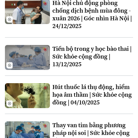
Hà Nội chủ động phòng
Hướng nghiệp
Làng nghề
Y tế
chống dịch bệnh mùa đông -
Thể thao
Đánh giá
xuân 2026 | Góc nhìn Hà Nội |
Di tích
Dinh dưỡng
24/12/2025
Bóng đá
Giải trí
Tư vấn sức khỏe
Quần vợt
Tin tức
Đã phát sóng
Tiến bộ trong y học bào thai |
Golf
Sức khỏe cộng đồng |
Sao
13/12/2025
Điện ảnh
Hút thuốc lá thụ động, hiểm
Thời trang
họa âm thầm | Sức khỏe cộng
Âm nhạc
đồng | 04/10/2025
Thay van tim bằng phương
pháp nội soi | Sức khỏe cộng