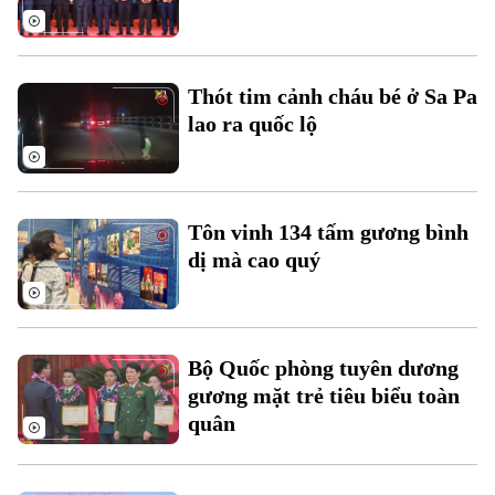
Tàu
Tin tức
Văn hóa
Đất đai
Xe máy
Tuyển sinh
Tin tức
Sức khỏe
Thót tim cảnh cháu bé ở Sa Pa
Kinh nghiệm
Thị trường
lao ra quốc lộ
Hướng nghiệp
Làng nghề
Y tế
Thể thao
Đánh giá
Di tích
Dinh dưỡng
Bóng đá
Giải trí
Tôn vinh 134 tấm gương bình
Tư vấn sức khỏe
dị mà cao quý
Quần vợt
Tin tức
Đã phát sóng
Golf
Sao
Bộ Quốc phòng tuyên dương
Điện ảnh
gương mặt trẻ tiêu biểu toàn
quân
Thời trang
Âm nhạc