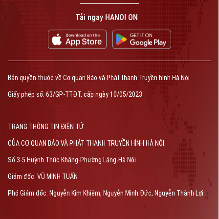
Tải ngay HANOI ON
Bản quyền thuộc về Cơ quan Báo và Phát thanh Truyền hình Hà Nội Giấy
phép số: Số 63/GP-TTDT, cấp ngày 10/05/2023
TRANG THÔNG TIN ĐIỆN TỬ
CỦA CƠ QUAN BÁO VÀ PHÁT THANH TRUYỀN HÌNH HÀ NỘI
Số 3-5 Huỳnh Thúc Kháng-Phường Láng-Hà Nội
Bản quyền thuộc về Cơ quan Báo và Phát thanh Truyền hình Hà Nội
Giám đốc: VŨ MINH TUẤN
Giấy phép số: 63/GP-TTĐT, cấp ngày 10/05/2023
Phó Giám đốc: Nguyễn Kim Khiêm, Nguyễn Minh Đức, Nguyễn Thành Lợi
TRANG THÔNG TIN ĐIỆN TỬ
CỦA CƠ QUAN BÁO VÀ PHÁT THANH TRUYỀN HÌNH HÀ NỘI
Số 3-5 Huỳnh Thúc Kháng-Phường Láng-Hà Nội
Giám đốc: VŨ MINH TUẤN
Phó Giám đốc: Nguyễn Kim Khiêm, Nguyễn Minh Đức, Nguyễn Thành Lợi