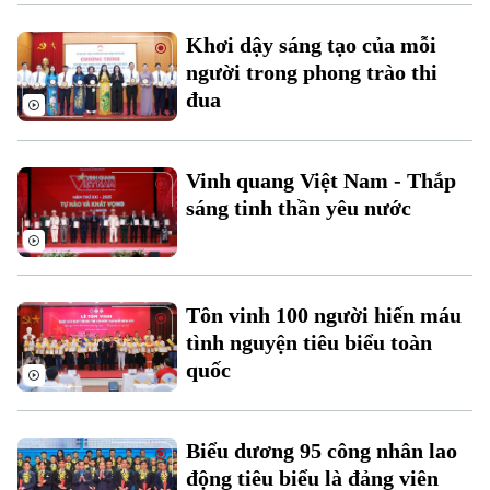
Chuyên mục
Khơi dậy sáng tạo của mỗi
người trong phong trào thi
Thời sự
đua
Hà Nội
Hà Nội
Vinh quang Việt Nam - Thắp
Chính trị
Nhịp sống Hà Nội
sáng tinh thần yêu nước
Thế giới
Xã hội
Người Hà Nội
Tin tức
Kinh tế
An ninh trật tự
Khoảnh khắc Hà Nội
Tôn vinh 100 người hiến máu
Quân sự
Tin tức
Nhà đất
tình nguyện tiêu biểu toàn
Công nghệ
Ẩm thực
Hồ sơ
quốc
Cafe sáng
Tin tức
Tàu và Xe
Người Việt 4 phương
Tài chính Ngân hàng
Đầu tư
Biểu dương 95 công nhân lao
Ô tô
Giáo dục
động tiêu biểu là đảng viên
Doanh nghiệp
Căn hộ