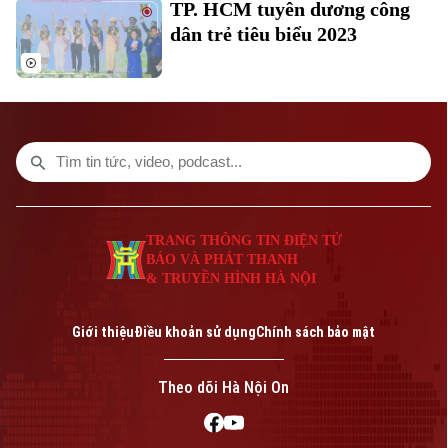
Theo dõi Hà Nội On
TP. HCM tuyên dương công
dân trẻ tiêu biểu 2023
TRANG THÔNG TIN ĐIỆN TỬ
Liên hệ đường dây nóng (bấm để gọi)
BÁO VÀ PHÁT THANH
& TRUYỀN HÌNH HÀ NỘI
Tòa soạn
Tòa soạn
0865.116.699 (hotline)
0865.116.699
Giới thiệu
Điều khoản sử dụng
Chính sách bảo mật
Theo dõi Hà Nội On