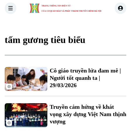
TRANG THÔNG TIN ĐIỆN TỬ
CỦA CƠ QUAN BÁO VÀ PHÁT THANH TRUYỀN HÌNH HÀ NỘI
THỜI SỰ
HÀ NỘI
THẾ GIỚI
KINH TẾ
NHÀ ĐẤT
tấm gương tiêu biểu
Cô giáo truyền lửa đam mê |
Người tốt quanh ta |
Xu hướng
29/03/2026
Truyền cảm hứng về khát
vọng xây dựng Việt Nam thịnh
vượng